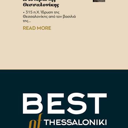
Θεσσαλονίκης
στη 
• 315 π.Χ. Ίδρυση της
Αεροδρ
Θεσσαλονίκης από τον βασιλιά
Υπερσύ
της…
αναβαθμ
Αεροδρ
READ MORE
READ