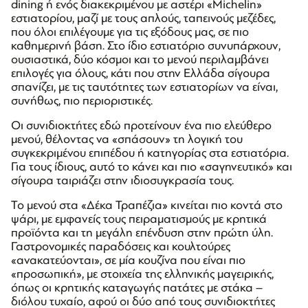
dining ή ενός διακεκριμένου με αστέρι «Michelin»
εστιατορίου, μαζί με τους απλούς, ταπεινούς μεζέδες,
που όλοι επιλέγουμε για τις εξόδους μας, σε πιο
καθημερινή βάση. Στο ίδιο εστιατόριο συνυπάρχουν,
ουσιαστικά, δύο κόσμοι και το μενού περιλαμβάνει
επιλογές για όλους, κάτι που στην Ελλάδα σίγουρα
σπανίζει, με τις ταυτότητες των εστιατορίων να είναι,
συνήθως, πιο περιοριστικές.
Οι συνιδιοκτήτες εδώ προτείνουν ένα πιο ελεύθερο
μενού, θέλοντας να «σπάσουν» τη λογική του
συγκεκριμένου επιπέδου ή κατηγορίας στα εστιατόρια.
Για τους ίδιους, αυτό το κάνει και πιο «σαγηνευτικό» και
σίγουρα ταιριάζει στην ιδιοσυγκρασία τους.
Το μενού στα «Δέκα Τραπέζια» κινείται πιο κοντά στο
ψάρι, με εμφανείς τους πειραματισμούς με κρητικά
προϊόντα και τη μεγάλη επένδυση στην πρώτη ύλη.
Γαστρονομικές παραδόσεις και κουλτούρες
«ανακατεύονται», σε μία κουζίνα που είναι πιο
«προσωπική», με στοιχεία της ελληνικής μαγειρικής,
όπως οι κρητικής καταγωγής πατάτες με στάκα –
διόλου τυχαίο, αφού οι δύο από τους συνιδιοκτήτες