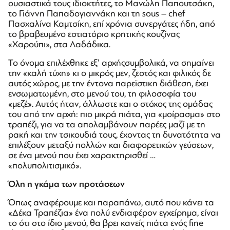
ουσιαστικά τους ιδιοκτήτες, το Μανώλη Παπουτσάκη,
το Γιάννη Παπαδογιαννάκη και τη sous – chef
Πασχαλίνα Καμτσίκη, επί χρόνια συνεργάτες ήδη, από
το βραβευμένο εστιατόριο κρητικής κουζίνας
«Χαρούπι», στα Λαδάδικα.
Το όνομα επιλέχθηκε εξ’ αρχήςσυμβολικά, να σημαίνει
την «καλή τύχη» κι ο μικρός μεν, ζεστός και φιλικός δε
αυτός χώρος, με την έντονα παρεϊστικη διάθεση, έχει
ενσωματωμένη, στο μενού του, τη φιλοσοφία του
«μεζέ». Αυτός ήταν, άλλωστε και ο στόχος της ομάδας
του από την αρχή: πιο μικρά πιάτα, για «μοίρασμα» στο
τραπέζι, για να τα απολαμβάνουν παρέες μαζί με τη
ρακή και την τσικουδιά τους, έχοντας τη δυνατότητα να
επιλέξουν μεταξύ πολλών και διαφορετικών γεύσεων,
σε ένα μενού που έχει χαρακτηρισθεί …
«πολυπολιτισμικό».
Όλη η γκάμα των προτάσεων
Όπως αναφέρουμε και παραπάνω, αυτό που κάνει τα
«Δέκα Τραπέζια» ένα πολύ ενδιαφέρον εγχείρημα, είναι
το ότι στο ίδιο μενού, θα βρει κανείς πιάτα ενός fine