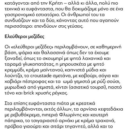
κατάγονται από την Κρήτη – αλλά κι άλλα, πολύ πιο
τεχνικά κι ευφάνταστα, που θα δοκιμάζαμε μόνο σε ένα
γαστρονομικό εστιατόριο. Οι άνθρωποί του τα
συνδυάζουν και τα δύο, κάνοντας αυτό που αγαπούν
περισσότερο: επενδύουν στις γεύσεις.
Ελεύθεροι μεζέδες
Οι «ελεύθεροι μεζέδες» περιλαμβάνουν, σε καθημερινή
βάση, ψάρια και θαλασσινά όπως δεν τα έχουμε
ξαναδεί, όπως το σκουμπρί με ψητά λαχανικά και
ταραμά γλυκοπατάτας, η μπρουσκέτα με ψητό
κρεμμύδι, κρέμα μαϊντανού, καπνιστά μύδια και
λούντζα, το croustade σμετάνα, με καβούρι, σόγια και
χαβιάρι πέστροφας και τα ωμά γεμιστά με ρύζι σούσι,
μυρωδικά από γεμιστά, κίντσι (ασιατικό τουρσί), παστό
τόνο και brick χρυσής ρέγκας.
Στα επίσης ευφάνταστα πιάτα με κρεατικά
περιλαμβάνονται, εκτός άλλων, τα αρνίσια κεφτεδάκια
με ρεβυθόκρεμα, πιπεριά Φλωρίνης και καυτερή
πάπρικα, το τσιγαριαστό αρνάκι με κρέμα τραχανά,
πρόβειο γιαούρτι και σιτάρι τηγανητό, αλλά και το