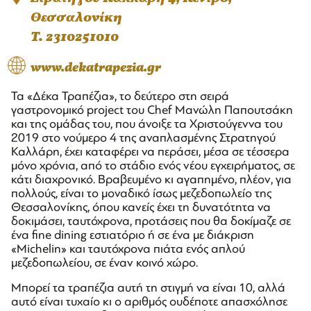
Θεσσαλονίκη
T. 2310251010
www.dekatrapezia.gr
Τα «Δέκα Τραπέζια», το δεύτερο στη σειρά
γαστρονομικό project του Chef Μανώλη Παπουτσάκη
και της ομάδας του, που άνοιξε τα Χριστούγεννα του
2019 στο νούμερο 4 της αναπλασμένης Στρατηγού
Καλλάρη, έχει καταφέρει να περάσει, μέσα σε τέσσερα
μόνο χρόνια, από το στάδιο ενός νέου εγχειρήματος, σε
κάτι διαχρονικό. Βραβευμένο κι αγαπημένο, πλέον, για
πολλούς, είναι το μοναδικό ίσως μεζεδοπωλείο της
Θεσσαλονίκης, όπου κανείς έχει τη δυνατότητα να
δοκιμάσει, ταυτόχρονα, προτάσεις που θα δοκίμαζε σε
ένα fine dining εστιατόριο ή σε ένα με διάκριση
«Michelin» και ταυτόχρονα πιάτα ενός απλού
μεζεδοπωλείου, σε έναν κοινό χώρο.
Μπορεί τα τραπέζια αυτή τη στιγμή να είναι 10, αλλά
αυτό είναι τυχαίο κι ο αριθμός ουδέποτε απασχόλησε