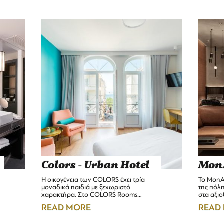
Colors - Urban Hotel
Mon
Η οικογένεια των COLORS έχει τρία
Το MonAs
μοναδικά παιδιά με ξεχωριστό
της πόλ
χαρακτήρα. Στο COLORS Rooms…
στα αξιο
READ MORE
READ