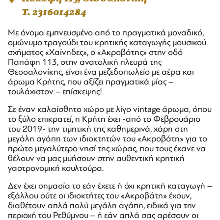
T. 2316014284
Με όνομα εμπνευσμένο από το πραγματικά μοναδικό,
ομώνυμο τραγούδι του κρητικής καταγωγής μουσικού
σχήματος «Χαϊνηδες», ο «Ακροβάτης» στην οδό
Παπάφη 113, στην ανατολική πλευρά της
Θεσσαλονίκης, είναι ένα μεζεδοπωλείο με αέρα και
άρωμα Κρήτης, που αξίζει πραγματικά μίας –
τουλάχιστον – επίσκεψης!
Σε έναν καλαίσθητο χώρο με λίγο vintage άρωμα, όπου
το ξύλο επικρατεί, η Κρήτη έχει -από το Φεβρουάριο
του 2019- την τιμητική της καθημερινά, χάρη στη
μεγάλη αγάπη των ιδιοκτητών του «Ακροβάτη» για το
πρώτο μεγαλύτερο νησί της χώρας, που τους έκανε να
θέλουν να μας μυήσουν στην αυθεντική κρητική
γαστρονομική κουλτούρα.
Δεν έχει σημασία το εάν έχετε ή όχι κρητική καταγωγή –
εξάλλου ούτε οι ιδιοκτήτες του «Ακροβάτη» έχουν,
διαθέτουν απλά πολύ μεγάλη αγάπη, ειδικά για την
περιοχή του Ρεθύμνου – ή εάν απλά σας αρέσουν οι