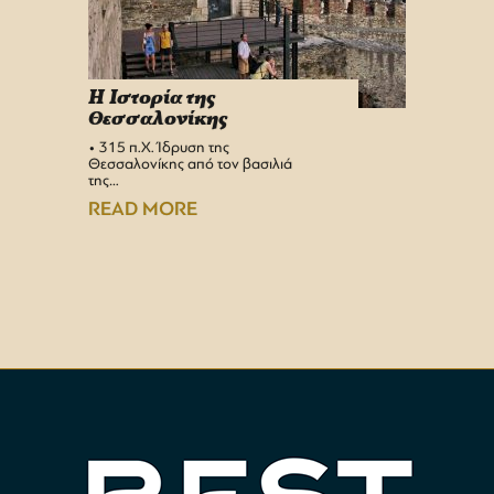
H Iστορία της
Info 
Θεσσαλονίκης
στη 
• 315 π.Χ. Ίδρυση της
Αεροδρ
Θεσσαλονίκης από τον βασιλιά
Υπερσύ
της…
αναβαθμ
Αεροδρ
READ MORE
READ