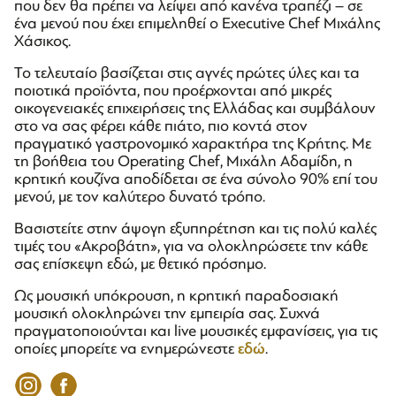
που δεν θα πρέπει να λείψει από κανένα τραπέζι – σε
ένα μενού που έχει επιμεληθεί ο Executive Chef Μιχάλης
Χάσικος.
Το τελευταίο βασίζεται στις αγνές πρώτες ύλες και τα
ποιοτικά προϊόντα, που προέρχονται από μικρές
οικογενειακές επιχειρήσεις της Ελλάδας και συμβάλουν
στο να σας φέρει κάθε πιάτο, πιο κοντά στον
πραγματικό γαστρονομικό χαρακτήρα της Κρήτης. Mε
τη βοήθεια του Operating Chef, Μιχάλη Αδαμίδη, η
κρητική κουζίνα αποδίδεται σε ένα σύνολο 90% επί του
μενού, με τον καλύτερο δυνατό τρόπο.
Βασιστείτε στην άψογη εξυπηρέτηση και τις πολύ καλές
τιμές του «Ακροβάτη», για να ολοκληρώσετε την κάθε
σας επίσκεψη εδώ, με θετικό πρόσημο.
Ως μουσική υπόκρουση, η κρητική παραδοσιακή
μουσική ολοκληρώνει την εμπειρία σας. Συχνά
πραγματοποιούνται και live μουσικές εμφανίσεις, για τις
οποίες μπορείτε να ενημερώνεστε
εδώ
.