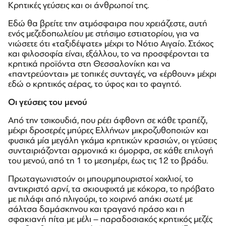
Κρητικές γεύσεις και οι άνθρωποί της.
Εδώ θα βρείτε την ατμόσφαιρα που χρειάζεστε, αυτή
ενός μεζεδοπωλείου με στήσιμο εστιατορίου, για να
νιώσετε ότι «ταξιδέψατε» μέχρι το Νότιο Αιγαίο. Στόχος
και φιλοσοφία είναι, εξάλλου, το να προσφέρονται τα
κρητικά προϊόντα στη Θεσσαλονίκη και να
«παντρεύονται» με τοπικές συνταγές, να «έρθουν» μέχρι
εδώ ο κρητικός αέρας, το ύφος και το φαγητό.
Οι γεύσεις του μενού
Από την τσικουδιά, που ρέει άφθονη σε κάθε τραπέζι,
μέχρι δροσερές μπύρες Ελλήνων μικροζυθοποιών και
φυσικά μία μεγάλη γκάμα κρητικών κρασιών, οι γεύσεις
συνταιριάζονται αρμονικά κι όμορφα, σε κάθε επιλογή
του μενού, από τη 1 το μεσημέρι, έως τις 12 το βράδυ.
Πρωταγωνιστούν οι μπουρμπουριστοί χοχλιοί, το
αντικριστό αρνί, τα σκιουφιχτά με κόκορα, το πρόβατο
με πιλάφι από πλιγούρι, το χοιρινό απάκι σωτέ με
σάλτσα δαμάσκηνου και τραγανό πράσο και η
σφακιανή πίτα με μέλι – παραδοσιακός κρητικός μεζές