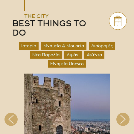
THE CITY
BEST THINGS TO
DO
Ιστορία
Μνημεία & Μουσεία
Διαδρομές
Νέα Παραλία
Λιμάνι
Ατζέντα
Μνημεία Unesco