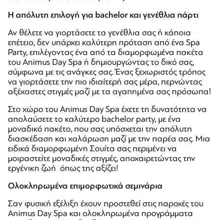
H απόλυτη επιλογή για bachelor και γενέθλια πάρτι
Αν θέλετε να γιορτάσετε τα γενέθλια σας ή κάποια
επέτειο, δεν υπάρχει καλύτερη πρόταση από ένα Spa
Party, επιλέγοντας ένα από τα διαμορφωμένα πακέτα
του Animus Day Spa ή δημιουργώντας το δικό σας,
σύμφωνα με τις ανάγκες σας. Ένας ξεχωριστός τρόπος
να γιορτάσετε την πιο ιδιαίτερή σας μέρα, περνώντας
αξέχαστες στιγμές μαζί με τα αγαπημένα σας πρόσωπα!
Στο χώρο του Animus Day Spa έχετε τη δυνατότητα να
απολαύσετε το καλύτερο bachelor party, με ένα
μοναδικό πακέτο, που σας υπόσχεται την απόλυτη
διασκέδαση και χαλάρωση μαζί με την παρέα σας. Μια
ειδικά διαμορφωμένη Σουίτα σας περιμένει να
μοιραστείτε μοναδικές στιγμές, αποχαιρετώντας την
εργένικη ζωή όπως της αξίζει!
Ολοκληρωμένα επιμορφωτικά σεμινάρια
Σαν φυσική εξέλιξη έχουν προστεθεί στις παροχές του
Animus Day Spa και ολοκληρωμένα προγράμματα