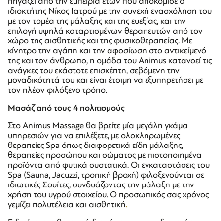
πηγάζει από την εμπειρία ετών που αποκόμισε ο
ιδιοκτήτης Νίκος Ιατρού με την συνεχή ενασχόληση του
με τον τομέα της μάλαξης και της ευεξίας, και την
επιλογή υψηλά καταρτισμένων θεραπευτών από τον
χώρο της αισθητικής και της φυσικοθεραπείας. Με
κίνητρο την αγάπη και την αφοσίωση στο αντικείμενό
της και τον άνθρωπο, η ομάδα του Animus κατανοεί τις
ανάγκες του εκάστοτε επισκέπτη, σεβόμενη την
μοναδικότητά του και είναι έτοιμη να εξυπηρετήσει με
τον πλέον φιλόξενο τρόπο.
Μασάζ από τους 4 πολιτισμούς
Στο Animus Massage θα βρείτε μία μεγάλη γκάμα
υπηρεσιών για να επιλέξετε, με ολοκληρωμένες
θεραπείες Spa όπως διαφορετικά είδη μάλαξης,
θεραπείες προσώπου και σώματος με πιστοποιημένα
προϊόντα από φυτικά συστατικά. Οι εγκαταστάσεις του
Spa (Sauna, Jacuzzi, τροπική βροχή) φιλοξενούνται σε
ιδιωτικές Σουίτες, συνδυάζοντας την μάλαξη με την
χρήση του υγρού στοιχείου. Ο προσωπικός σας χρόνος
γεμίζει πολυτέλεια και αισθητική
.