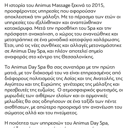
Η ιστορία του Animus Massage ξεκινά το 2015,
προσφέροντας υπηρεσίες που αφορούσαν
αποκλειστικά την μάλαξη. Με το πέρασμα των ετών οι
υπηρεσίες του εξελίχθηκαν και αναπτύχθηκαν
κατακόρυφα. Μετά την προσθήκη του Spa και την
πρόσφατη ανακαίνιση, ο χώρος του ανανεώθηκε και
μετατράπηκε σε ένα μοναδικό καταφύγιο χαλάρωσης.
Έτσι, υπό τις νέες συνθήκες και αλλαγές μετονομάστηκε
σε Animus Day Spa, και πλέον αποτελεί σημείο
αναφοράς στο κέντρο της Θεσσαλονίκης.
Το Animus Day Spa θα σας συνεπάρει με την πρώτη
ματιά, με τον διάκοσμό του να είναι επηρεασμένος από
διάφορους πολιτισμούς της Ασίας και της Ανατολής, της
Αιγύπτου και της Ευρώπης γενέτειρες της μάλαξης και
πρεσβευτές της ευζωίας. Ο ατμοσφαιρικός φωτισμός, οι
μυρωδιές των αιθέριων ελαίων και οι αρμονικές
μελωδίες θα σας οδηγήσουν σε ένα ταξίδι των πέντε
αισθήσεων, με απώτερο προορισμό την ανανέωση του
σώματος αλλά και του πνεύματος.
Η ποιότητα των υπηρεσιών του Animus Day Spa,