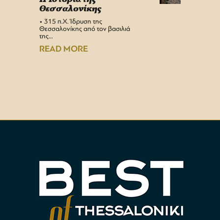
Θεσσαλονίκης
στη 
• 315 π.Χ. Ίδρυση της
Αεροδρ
Θεσσαλονίκης από τον βασιλιά
Υπερσύ
της…
αναβαθμ
Αεροδρ
READ MORE
READ