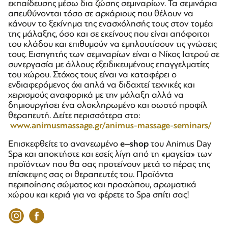
εκπαίδευσης μέσω δια ζώσης σεμιναρίων. Τα σεμινάρια
απευθύνονται τόσο σε αρχάριους που θέλουν να
κάνουν το ξεκίνημα της ενασχόλησής τους στον τομέα
της μάλαξης, όσο και σε εκείνους που είναι απόφοιτοι
του κλάδου και επιθυμούν να εμπλουτίσουν τις γνώσεις
τους. Εισηγητής των σεμιναρίων είναι ο Νίκος Ιατρού σε
συνεργασία με άλλους εξειδικευμένους επαγγελματίες
του χώρου. Στόχος τους είναι να καταφέρει ο
ενδιαφερόμενος όχι απλά να διδαχτεί τεχνικές και
χειρισμούς αναφορικά με την μάλαξη αλλά να
δημιουργήσει ένα ολοκληρωμένο και σωστό προφίλ
θεραπευτή. Δείτε περισσότερα στο:
www.animusmassage.gr/animus-massage-seminars/
Επισκεφθείτε το ανανεωμένο
e
–
shop
του Animus Day
Spa και αποκτήστε και εσείς λίγη από τη «μαγεία» των
προϊόντων που θα σας προτείνουν μετά το πέρας της
επίσκεψης σας οι θεραπευτές του. Προϊόντα
περιποίησης σώματος και προσώπου, αρωματικά
χώρου και κεριά για να φέρετε το Spa σπίτι σας!