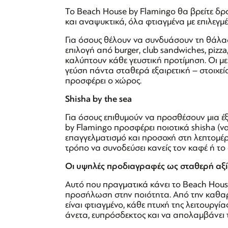
Το Beach House by Flamingo θα βρείτε δρο
και αναψυκτικά, όλα φτιαγμένα με επιλεγ
Για όσους θέλουν να συνδυάσουν τη θάλασ
επιλογή από burger, club sandwiches, pizza
καλύπτουν κάθε γευστική προτίμηση. Οι με
γεύση πάντα σταθερά εξαιρετική – στοιχ
προσφέρει ο χώρος.
Shisha
by
the
sea
Για όσους επιθυμούν να προσθέσουν μια έ
by Flamingo προσφέρει ποιοτικά shisha (να
επαγγελματισμό και προσοχή στη λεπτομέ
τρόπο να συνοδεύσει κανείς τον καφέ ή το
Οι υψηλές προδιαγραφές ως σταθερή αξ
Αυτό που πραγματικά κάνει το Beach House
προσήλωση στην ποιότητα. Από την καθαρι
είναι φτιαγμένο, κάθε πτυχή της λειτουργία
άνετα, ευπρόσδεκτος και να απολαμβάνει 