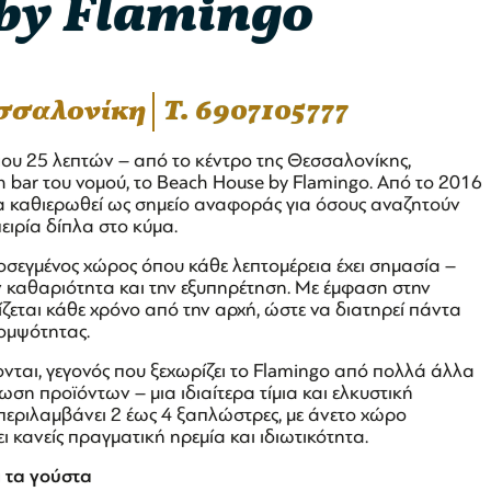
by Flamingo
εσσαλονίκη
T. 6907105777
που 25 λεπτών – από το κέντρο της Θεσσαλονίκης,
 bar του νομού, το Beach House by Flamingo. Από το 2016
ι να καθιερωθεί ως σημείο αναφοράς για όσους αναζητούν
ειρία δίπλα στο κύμα.
οσεγμένος χώρος όπου κάθε λεπτομέρεια έχει σημασία –
ην καθαριότητα και την εξυπηρέτηση. Με έμφαση στην
ίζεται κάθε χρόνο από την αρχή, ώστε να διατηρεί πάντα
ομψότητας.
ονται, γεγονός που ξεχωρίζει το Flamingo από πολλά άλλα
ωση προϊόντων – μια ιδιαίτερα τίμια και ελκυστική
τ περιλαμβάνει 2 έως 4 ξαπλώστρες, με άνετο χώρο
 κανείς πραγματική ηρεμία και ιδιωτικότητα.
α τα γούστα