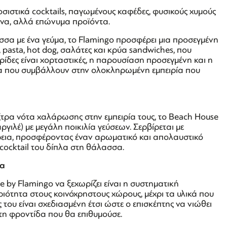
σιστικά cocktails, παγωμένους καφέδες, φυσικούς χυμούς
μένα, αλλά επώνυμα προϊόντα.
σα με ένα γεύμα, το Flamingo προσφέρει μια προσεγμένη
, pasta, hot dog, σαλάτες και κρύα sandwiches, που
ρίδες είναι χορταστικές, η παρουσίαση προσεγμένη και η
εία που συμβάλλουν στην ολοκληρωμένη εμπειρία που
ξτρα νότα χαλάρωσης στην εμπειρία τους, το Beach House
ργιλέ) με μεγάλη ποικιλία γεύσεων. Σερβίρεται με
ρεια, προσφέροντας έναν αρωματικό και απολαυστικό
 cocktail του δίπλα στη θάλασσα.
ία
 by Flamingo να ξεχωρίζει είναι η συστηματική
ότητα στους κοινόχρηστους χώρους, μέχρι τα υλικά που
ς του είναι σχεδιασμένη έτσι ώστε ο επισκέπτης να νιώθει
τη φροντίδα που θα επιθυμούσε.