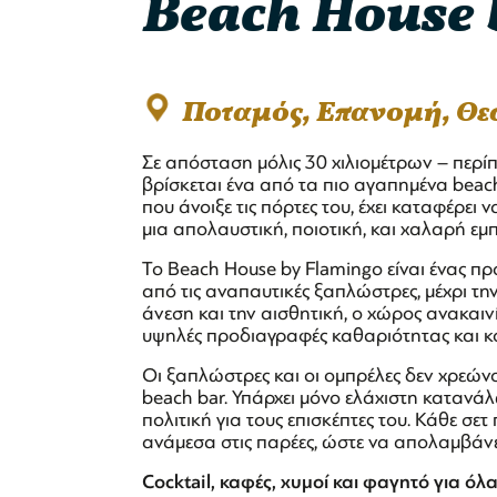
Beach House 
Ποταμός, Επανομή, Θ
Σε απόσταση μόλις 30 χιλιομέτρων – περί
βρίσκεται ένα από τα πιο αγαπημένα beach
που άνοιξε τις πόρτες του, έχει καταφέρε
μια απολαυστική, ποιοτική, και χαλαρή εμπ
Το Beach House by Flamingo είναι ένας πρ
από τις αναπαυτικές ξαπλώστρες, μέχρι τ
άνεση και την αισθητική, ο χώρος ανακαιν
υψηλές προδιαγραφές καθαριότητας και κ
Οι ξαπλώστρες και οι ομπρέλες δεν χρεών
beach bar. Υπάρχει μόνο ελάχιστη κατανάλ
πολιτική για τους επισκέπτες του. Κάθε σε
ανάμεσα στις παρέες, ώστε να απολαμβάνει
Cocktail, καφές, χυμοί και φαγητό για όλ