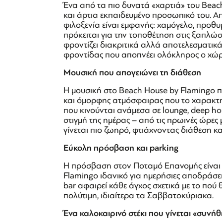
Ένα από τα πιο δυνατά «χαρτιά» του Beach 
και άρτια εκπαιδευμένο προσωπικό του. Απ
φιλοξενία είναι εμφανής: χαμόγελο, προθυ
πρόκειται για την τοποθέτηση στις ξαπλώσ
φροντίζει διακριτικά αλλά αποτελεσματικά
φροντίδας που αποπνέει ολόκληρος ο χώρ
Μουσική που απογειώνει τη διάθεση
Η μουσική στο Beach House by Flamingo π
και όμορφης ατμόσφαιρας που το χαρακτηρ
που κινούνται ανάμεσα σε lounge, deep ho
στιγμή της ημέρας – από τις πρωινές ώρες 
γίνεται πιο ζωηρό, φτιάχνοντας διάθεση και
Εύκολη πρόσβαση και parking
Η πρόσβαση στον Ποταμό Επανομής είναι ε
Flamingo ιδανικό για ημερήσιες αποδράσε
bar αφαιρεί κάθε άγχος σχετικά με το πού 
πολύτιμη, ιδιαίτερα τα Σαββατοκύριακα.
Ένα καλοκαιρινό στέκι που γίνεται «συνήθ