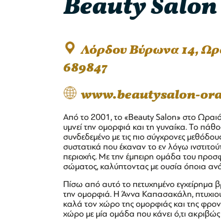
Beauty Salon
Λόρδου Βύρωνα 14, Ω
689847
www.beautysalon-ora
Από το 2001, το «Beauty Salon» στο Ωραι
υμνεί την ομορφιά και τη γυναίκα. Το πάθ
συνδεδεμένο με τις πιο σύγχρονες μεθόδους 
συστατικά που έκαναν το εν λόγω ινστιτο
περιοχής. Με την έμπειρη ομάδα του προσ
σώματος, καλύπτοντας με ουσία όποια ανάγ
Πίσω από αυτό το πετυχημένο εγχείρημα βρί
την ομορφιά. Η Άννα Καπασακάλη, πτυχιούχ
καλά τον χώρο της ομορφιάς και της φρον
χώρο με μία ομάδα που κάνει ό,τι ακριβώ