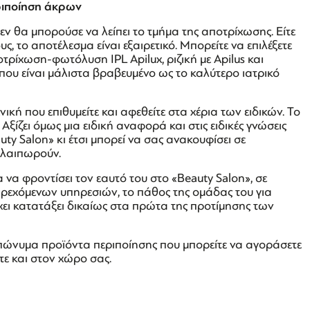
εριποίηση άκρων
ν θα μπορούσε να λείπει το τμήμα της αποτρίχωσης. Είτε
ς, το αποτέλεσμα είναι εξαιρετικό. Μπορείτε να επιλέξετε
ρίχωση-φωτόλυση IPL Apilux, ριζική με Apilus και
 που είναι μάλιστα βραβευμένο ως το καλύτερο ιατρικό
ική που επιθυμείτε και αφεθείτε στα χέρια των ειδικών. Το
ξίζει όμως μια ειδική αναφορά και στις ειδικές γνώσεις
ty Salon» κι έτσι μπορεί να σας ανακουφίσει σε
αλαιπωρούν.
ια να φροντίσει τον εαυτό του στο «Beauty Salon», σε
ρεχόμενων υπηρεσιών, το πάθος της ομάδας του για
ο έχει κατατάξει δικαίως στα πρώτα της προτίμησης των
επώνυμα προϊόντα περιποίησης που μπορείτε να αγοράσετε
τε και στον χώρο σας.