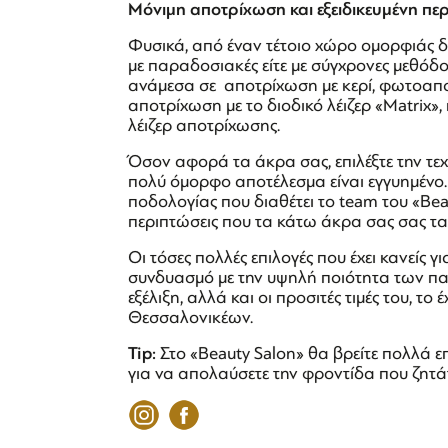
Μόνιμη αποτρίχωση και εξειδικευμένη π
Φυσικά, από έναν τέτοιο χώρο ομορφιάς δε
με παραδοσιακές είτε με σύγχρονες μεθόδου
ανάμεσα σε αποτρίχωση με κερί, φωτοαποτ
αποτρίχωση με το διοδικό λέιζερ «Matrix»,
λέιζερ αποτρίχωσης.
Όσον αφορά τα άκρα σας, επιλέξτε την τεχν
πολύ όμορφο αποτέλεσμα είναι εγγυημένο. Α
ποδολογίας που διαθέτει το team του «Beau
περιπτώσεις που τα κάτω άκρα σας σας τ
Οι τόσες πολλές επιλογές που έχει κανείς γ
συνδυασμό με την υψηλή ποιότητα των πα
εξέλιξη, αλλά και οι προσιτές τιμές του, τ
Θεσσαλονικέων.
Tip
:
Στο «Beauty Salon» θα βρείτε πολλά 
για να απολαύσετε την φροντίδα που ζητά