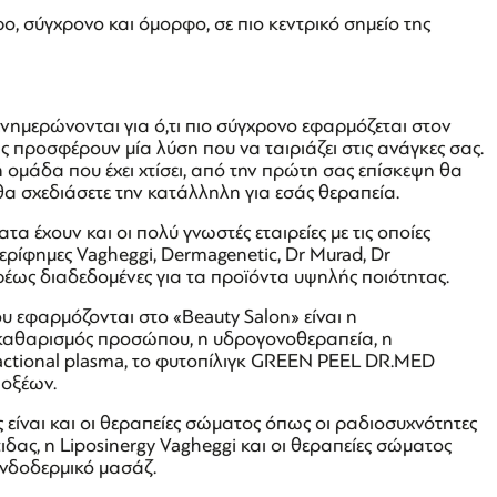
ο, σύγχρονο και όμορφο, σε πιο κεντρικό σημείο της
νημερώνονται για ό,τι πιο σύγχρονο εφαρμόζεται στον
 προσφέρουν μία λύση που να ταιριάζει στις ανάγκες σας.
 ομάδα που έχει χτίσει, από την πρώτη σας επίσκεψη θα
 θα σχεδιάσετε την κατάλληλη για εσάς θεραπεία.
 έχουν και οι πολύ γνωστές εταιρείες με τις οποίες
περίφημες Vagheggi, Dermagenetic, Dr Murad, Dr
υρέως διαδεδομένες για τα προϊόντα υψηλής ποιότητας.
υ εφαρμόζονται στο «Beauty Salon» είναι η
 καθαρισμός προσώπου, η υδρογονοθεραπεία, η
ractional plasma, το φυτοπίλιγκ GREEN PEEL DR.MED
οξέων.
 είναι και οι θεραπείες σώματος όπως οι ραδιοσυχνότητες
ιδας, η Liposinergy Vagheggi και οι θεραπείες σώματος
ενδοδερμικό μασάζ.