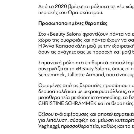
Από το 2020 βρίσκεται μάλιστα σε νέο χώρ
περιοχής του Ωραιοκάστρου.
Προσωποποιημένες θεραπείες
Στο «Beauty Salon» φροντίζουν πάντα να ε
χώρο της ομορφιάς και πάντα έχουν να σας
Η Άννα Καπασακάλη μαζί με την εξαιρετική
δουν τις ανάγκες σας με προσοχή και μαζί
Σημαντικό ρόλο στα επιθυμητά αποτελέσματα
συνεργάζεται το «Beauty Salon», όπως οι 
Schrammek, Julliette Armand, που είναι ε
Ορισμένες από τις θεραπείες προσώπου πο
δερμοαπολέπιση με μικροκρυστάλλους, ο
μεσοθεραπεία με skinmicro-needling, το f
CHRISTINE SCHRAMMEK και οι θεραπείες 
Εξίσου ενδιαφέρουσες και αποτελεσματικές
για λιπόλυση, σύσφιξη και μείωση κυτταρίτ
Vagheggi, πρεσσοθεραπεία, καθώς και το 