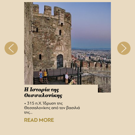
H Iστορία της
Info 
Θεσσαλονίκης
στη 
• 315 π.Χ. Ίδρυση της
Αεροδρ
Θεσσαλονίκης από τον βασιλιά
Υπερσύ
της…
αναβαθμ
Αεροδρ
READ MORE
READ