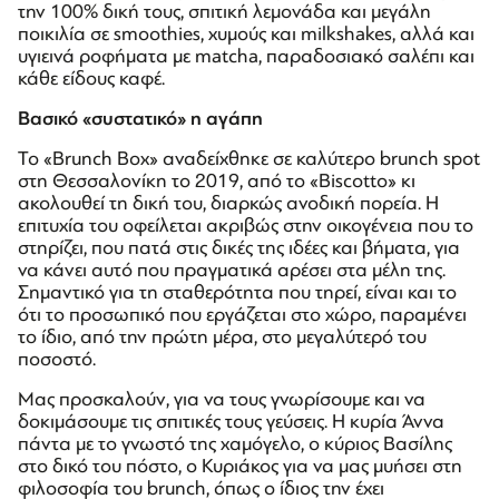
την 100% δική τους, σπιτική λεμονάδα και μεγάλη
ποικιλία σε smoothies, χυμούς και milkshakes, αλλά και
υγιεινά ροφήματα με matcha, παραδοσιακό σαλέπι και
κάθε είδους καφέ.
Βασικό «συστατικό» η αγάπη
Το «Brunch Box» αναδείχθηκε σε καλύτερο brunch spot
στη Θεσσαλονίκη το 2019, από το «Biscotto» κι
ακολουθεί τη δική του, διαρκώς ανοδική πορεία. Η
επιτυχία του οφείλεται ακριβώς στην οικογένεια που το
στηρίζει, που πατά στις δικές της ιδέες και βήματα, για
να κάνει αυτό που πραγματικά αρέσει στα μέλη της.
Σημαντικό για τη σταθερότητα που τηρεί, είναι και το
ότι το προσωπικό που εργάζεται στο χώρο, παραμένει
το ίδιο, από την πρώτη μέρα, στο μεγαλύτερό του
ποσοστό.
Μας προσκαλούν, για να τους γνωρίσουμε και να
δοκιμάσουμε τις σπιτικές τους γεύσεις. Η κυρία Άννα
πάντα με το γνωστό της χαμόγελο, ο κύριος Βασίλης
στο δικό του πόστο, ο Κυριάκος για να μας μυήσει στη
φιλοσοφία του brunch, όπως ο ίδιος την έχει