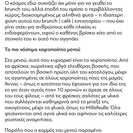
Ο κόσμος εδώ συχνάζει όχι μόνο για να γευθεί το
brunch του, αλλά επειδή του αρέσει ο περιβάλλοντας
χώρος, διακοσμημένος με αληθινά φυτά – η ιδιαίτερη
φύση αυτού του brunch | café | εστιατορίου – που έχει
γίνει στέκι για ανθρώπους κάθε ηλικίας κι
ενδιαφερόντων, αφού ο καθένας βρίσκει κάτι από το
στοιχείο του κι αυτό που αγαπάει.
Το πιο νόστιμο χειροποίητο μενού
Στο μενού, αυτό που κυριαρχεί είναι το χειροποίητο. Από
τα φρέσκα, χωριάτικα αβγά ελευθέρας βοσκής, που
αποτελούν τη βασική πρώτη ύλη του καταλόγου, μέχρι
τις αγαπημένες σε όλους χειροποίητες πίτες της μαμάς
Άννας – όπως η κοτόπιτα που έφτιαχνε για τον ίδιο της
το γιο όταν αυτός ήταν 10 χρονών κι άρεσε σε όλους
του τους φίλους – από τις φρέσκες σαλάτες με υλικά
που συλλέγονται καθημερινά από το μπαξέ της
οικογένειας, μέχρι τα γλυκά, όπως το Millefeulle. Όλα
φτιάχνονται από αγνά υλικά και αφήνουν τις καλύτερες
γευστικές αναμνήσεις.
Παρόλο που ο κορμός του μενού παραμένει