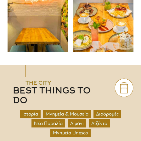
THE CITY
BEST THINGS TO
DO
Ιστορία
Μνημεία & Μουσεία
Διαδρομές
Νέα Παραλία
Λιμάνι
Ατζέντα
Μνημεία Unesco