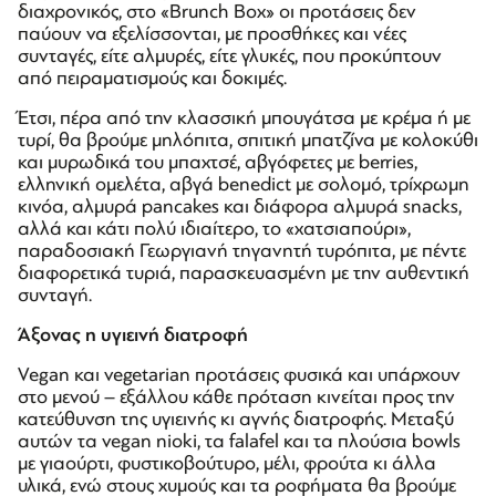
διαχρονικός, στο «Brunch Box» οι προτάσεις δεν
παύουν να εξελίσσονται, με προσθήκες και νέες
συνταγές, είτε αλμυρές, είτε γλυκές, που προκύπτουν
από πειραματισμούς και δοκιμές.
Έτσι, πέρα από την κλασσική μπουγάτσα με κρέμα ή με
τυρί, θα βρούμε μηλόπιτα, σπιτική μπατζίνα με κολοκύθι
και μυρωδικά του μπαχτσέ, αβγόφετες με berries,
ελληνική ομελέτα, αβγά benedict με σολομό, τρίχρωμη
κινόα, αλμυρά pancakes και διάφορα αλμυρά snacks,
αλλά και κάτι πολύ ιδιαίτερο, το «χατσιαπούρι»,
παραδοσιακή Γεωργιανή τηγανητή τυρόπιτα, με πέντε
διαφορετικά τυριά, παρασκευασμένη με την αυθεντική
συνταγή.
Άξονας η υγιεινή διατροφή
Vegan και vegetarian προτάσεις φυσικά και υπάρχουν
στο μενού – εξάλλου κάθε πρόταση κινείται προς την
κατεύθυνση της υγιεινής κι αγνής διατροφής. Μεταξύ
αυτών τα vegan nioki, τα falafel και τα πλούσια bowls
με γιαούρτι, φυστικοβούτυρο, μέλι, φρούτα κι άλλα
υλικά, ενώ στους χυμούς και τα ροφήματα θα βρούμε