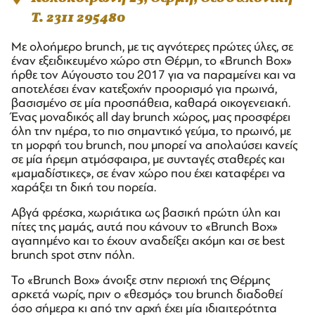
T. 2311 295480
Με ολοήμερο brunch, με τις αγνότερες πρώτες ύλες, σε
έναν εξειδικευμένο χώρο στη Θέρμη, το «Brunch Box»
ήρθε τον Αύγουστο του 2017 για να παραμείνει και να
αποτελέσει έναν κατεξοχήν προορισμό για πρωινά,
βασισμένο σε μία προσπάθεια, καθαρά οικογενειακή.
Ένας μοναδικός all day brunch χώρος, μας προσφέρει
όλη την ημέρα, το πιο σημαντικό γεύμα, το πρωινό, με
τη μορφή του brunch, που μπορεί να απολαύσει κανείς
σε μία ήρεμη ατμόσφαιρα, με συνταγές σταθερές και
«μαμαδίστικες», σε έναν χώρο που έχει καταφέρει να
χαράξει τη δική του πορεία.
Αβγά φρέσκα, χωριάτικα ως βασική πρώτη ύλη και
πίτες της μαμάς, αυτά που κάνουν το «Brunch Box»
αγαπημένο και το έχουν αναδείξει ακόμη και σε best
brunch spot στην πόλη.
Το «Brunch Box» άνοιξε στην περιοχή της Θέρμης
αρκετά νωρίς, πριν ο «θεσμός» του brunch διαδοθεί
όσο σήμερα κι από την αρχή έχει μία ιδιαιτερότητα