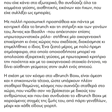
που είχε κάνει στο εξωτερικό, θα συνδύαζε όλα τα
κομμάτια γεύσης, αισθητικής, εικόνων και ήχων, που
είχε συλλέξει ως εμπειρίες.
Με πολλή προσωπική προσπάθεια και πάντα με
κεντρική ιδέα το brunch και τη στήριξη και των γονέων
του, Άννας και Βασίλη -που απέκτησαν επίσης
«πρωταγωνιστικό» ρόλο- στήθηκε μία οικογενειακή
επιχείρηση κι ένας χώρος που σχεδίασε, διακόσμησε κι
επιμελήθηκε ο ίδιος. Ένα ζεστό μέρος, με πολύ ήρεμη
ατμόσφαιρα, στο οποίο οποιοσδήποτε μπορεί να
απολαύσει εξαιρετικές γεύσεις, με πρωταρχικό κριτήριο
την ποιότητα και με το οικογενειακό στοιχείο έντονο, να
δίνει αίσθηση γεύματος στην αυλή ενός σπιτιού.
Η σχέση με τον κόσμο στο «Brunch Box», είναι άμεση
και η επικοινωνία τέτοια, ώστε υπάρχουν πλέον
σταθεροί θαμώνες, κόσμος που συχνάζει σταθερά στο
χώρο, που νιώθει σαν να βρίσκεται με δικούς του
ανθρώπους και που έχει συνδυάσει το «Brunch Box» με
χαρούμενες στιγμές της ζωής του, από πάρτι γενεθλίων,
μέχρι και κάθε είδους γιορτή.