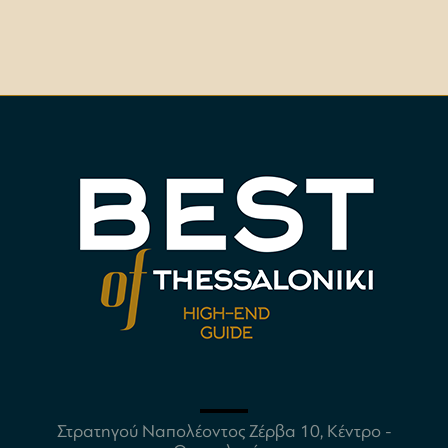
Στρατηγού Ναπολέοντος Ζέρβα 10, Κέντρο -