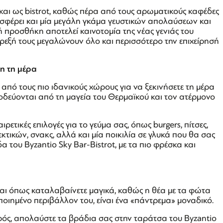
 και ως bistrot, καθώς πέρα από τους αρωματικούς καφέδες
οσφέρει και μία μεγάλη γκάμα γευστικών απολαύσεων και
ή προσθήκη αποτελεί καινοτομία της νέας γενιάς του
όρεξή τους μεγαλώνουν όλο και περισσότερο την επιχείρησή
λη τη μέρα
ς από τους πιο ιδανικούς χώρους για να ξεκινήσετε τη μέρα
οδεύονται από τη μαγεία του Θερμαϊκού και τον ατέρμονο
ρετικές επιλογές για το γεύμα σας, όπως burgers, πίτσες,
εκτικών, σνακς, αλλά και μία ποικιλία σε γλυκά που θα σας
 του Byzantio Sky Bar-Bistrot, με τα πιο φρέσκα και
ίναι όπως καταλαβαίνετε μαγικά, καθώς η θέα με τα φώτα
οιημένο περιβάλλον του, είναι ένα «πάντρεμα» μοναδικό.
αιρός, απολαύστε τα βράδια σας στην ταράτσα του Byzantio