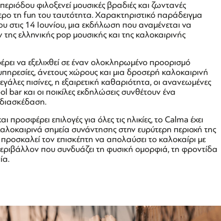
περιόδου φιλοξενεί μουσικές βραδιές και ζωντανές
ερο τη fun του ταυτότητα. Χαρακτηριστικό παράδειγμα
ου στις 14 Ιουνίου, μια εκδήλωση που αναμένεται να
της ελληνικής pop μουσικής και της καλοκαιρινής
έρει να εξελιχθεί σε έναν ολοκληρωμένο προορισμό
υπηρεσίες, άνετους χώρους και μια δροσερή καλοκαιρινή
γάλες πισίνες, η εξαιρετική καθαριότητα, οι ανανεωμένες
ool bar και οι ποικίλες εκδηλώσεις συνθέτουν ένα
 διασκέδαση.
προσφέρει επιλογές για όλες τις ηλικίες, το Calma έχει
καλοκαιρινά σημεία συνάντησης στην ευρύτερη περιοχή της
 προσκαλεί τον επισκέπτη να απολαύσει το καλοκαίρι με
περιβάλλον που συνδυάζει τη φυσική ομορφιά, τη φροντίδα
ία.