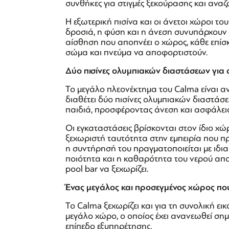
συνθήκες για στιγμές ξεκούρασης και ανα
Η εξωτερική πισίνα και οι άνετοι χώροι 
δροσιά, η φύση και η άνεση συνυπάρχουν 
αίσθηση που αποπνέει ο χώρος, κάθε επί
σώμα και πνεύμα να αποφορτιστούν.
Δύο πισίνες ολυμπιακών διαστάσεων για α
Το μεγάλο πλεονέκτημα του Calma είναι α
διαθέτει δύο πισίνες ολυμπιακών διαστάσεω
παιδιά, προσφέροντας άνεση και ασφάλεια σ
Οι εγκαταστάσεις βρίσκονται στον ίδιο χώ
ξεχωριστή ταυτότητα στην εμπειρία που π
η συντήρησή του πραγματοποιείται με ιδια
ποιότητα και η καθαρότητα του νερού απ
pool bar να ξεχωρίζει.
Ένας μεγάλος και προσεγμένος χώρος πο
Το Calma ξεχωρίζει και για τη συνολική ει
μεγάλο χώρο, ο οποίος έχει ανανεωθεί ση
επίπεδο εξυπηρέτησης.