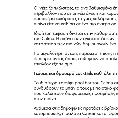
Οι νέες ξαπλώστρες, τα αναβαθμισμένα έπι
περιβάλλον που αποπνέει άνεση και κομψό
προσφέρει ευχάριστες στιγμές χαλάρωσης, 
πισίνα είτε να καθίσει σε ένα πιο σκιερό ση
Ιδιαίτερη έμφαση δίνεται στην καθαριότητ
του Calma. Η εικόνα των εγκαταστάσεων,
κατάσταση των πισινών δημιουργούν έν
Για μεγαλύτερη άνεση, παρέχεται επίσης η
εξυπηρετώντας όσους επιθυμούν να απολα
επιπλέον εξοπλισμό.
Γεύσεις και δροσερά cocktails καθ’ όλη τ
Το ιδιαίτερου design pool bar του Calma 
συνδυάσουν το μπάνιο τους με ποιοτικό φα
που καλύπτουν διαφορετικές προτιμήσεις 
στην πισίνα.
Ανάμεσα στις δημοφιλείς προτάσεις βρίσκον
κοτομπουκιές, η σαλάτα Caesar και οι φρ