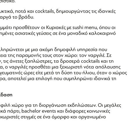
ιστικό.
ικά, ποτά και cocktails, δημιουργώντας τις ιδανικές
αργά το βράδυ.
μμάτι προσθέτουν οι Κυριακές με sushi menu, όπου οι
ένες ασιατικές γεύσεις σε ένα μοναδικό καλοκαιρινό
κληρώνεται με μια ακόμη δημοφιλή υπηρεσία που
κεια της παραμονής τους στον χώρο: τον ναργιλέ. Σε
τις άνετες ξαπλώστρες, τα δροσερά cocktails και τη
, ο ναργιλές προσθέτει μια ξεχωριστή νότα απόλαυσης
πογευματινές ώρες είτε μετά τη δύση του ήλιου, όταν ο χώρος
, αποτελεί μια επιλογή που συμπληρώνει ιδανικά τη
κέδαση
μοφιλή χώρο για τη διοργάνωση εκδηλώσεων. Οι μεγάλες
κά πάρτι, bachelor events και διάφορες κοινωνικές
εχωριστές στιγμές σε ένα όμορφο και οργανωμένο