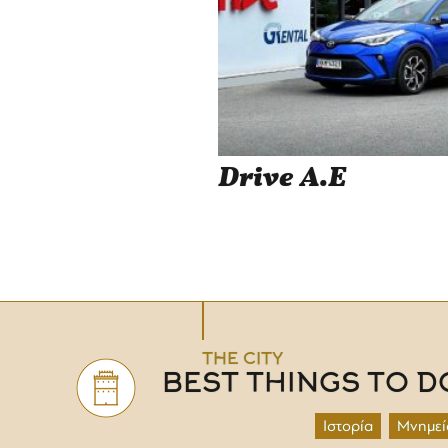
Drive Α.Ε
THE CITY
BEST THINGS TO D
Ιστορία
Μνημεί