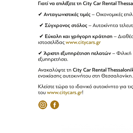
Γιατί
να
επιλέξετε
τη
City Car Rental Thessa
✔
Ανταγωνιστικές τιμές
– Οικονομικές επιλ
✔
Σύγχρονος στόλος
– Αυτοκίνητα τελευτ
✔
Εύκολη και γρήγορη κράτηση
– Διαθέσ
ιστοσελίδας
www.citycars.gr
✔
Άριστη εξυπηρέτηση πελατών
– Φιλική 
εξυπηρετήσει.
Ανακαλύψτε τη
City Car Rental Thessaloni
ενοικίασης αυτοκινήτου στη Θεσσαλονίκη.
Κλείστε τώρα το ιδανικό αυτοκίνητο για τι
του
www.citycars.gr
!