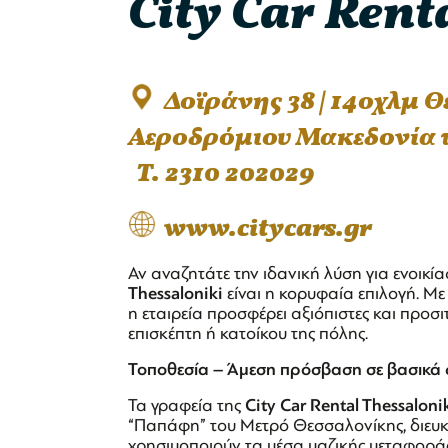
City Car Rent
Δοϊράνης 38 | 14οχλμ 
Αεροδρόμιου Μακεδονία 
T. 2310 202029
www.citycars.gr
Αν αναζητάτε την ιδανική λύση για ενοικί
Thessaloniki
είναι η κορυφαία επιλογή. Με
η εταιρεία προσφέρει αξιόπιστες και προσ
επισκέπτη ή κατοίκου της πόλης.
Τοποθεσία – Άμεση πρόσβαση σε βασικά 
Τα γραφεία της
City Car Rental Thessaloni
“Παπάφη” του Μετρό Θεσσαλονίκης, διευκ
χρησιμοποιούν τα μέσα μαζικής μεταφοράς