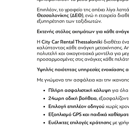
Επιπλέον, το γραφείο της απέχει λίγα λεπτ
Θεσσαλονίκης (ΔΕΘ)
, ενώ η εταιρεία δια
εξυπηρέτηση των ταξιδιωτών.
Εκτενής στόλος οχημάτων για κάθε ανάγ
Η
City Car Rental Thessaloniki
διαθέτει έν
καλύπτοντας κάθε ανάγκη μετακίνησης. Απ
πολυτελή και οικογενειακά μοντέλα για με
προσαρμοσμένες στις ανάγκες κάθε πελάτη
Υψηλής ποιότητας υπηρεσίες ενοικίασης 
Με γνώμονα την ασφάλεια και την ικανοπο
Πλήρη ασφαλιστική κάλυψη
για όλα
24ωρη οδική βοήθεια
, εξασφαλίζοντ
Επιλογή επιπλέον οδηγού
χωρίς χρον
Εξοπλισμό GPS και παιδικά καθίσμα
Ευέλικτες επιλογές κράτησης
με γρήγ