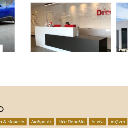
O
α & Μουσεία
Διαδρομές
Νέα Παραλία
Λιμάνι
Ατζέντα