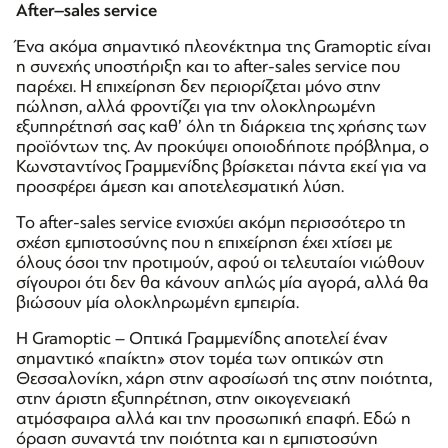
After
–
sales
service
Ένα ακόμα σημαντικό πλεονέκτημα της Gramoptic είναι
η συνεχής υποστήριξη και το after-sales service που
παρέχει. Η επιχείρηση δεν περιορίζεται μόνο στην
πώληση, αλλά φροντίζει για την ολοκληρωμένη
εξυπηρέτησή σας καθ’ όλη τη διάρκεια της χρήσης των
προϊόντων της. Αν προκύψει οποιοδήποτε πρόβλημα, ο
Κωνσταντίνος Γραμμενίδης βρίσκεται πάντα εκεί για να
προσφέρει άμεση και αποτελεσματική λύση.
Το after-sales service ενισχύει ακόμη περισσότερο τη
σχέση εμπιστοσύνης που η επιχείρηση έχει χτίσει με
όλους όσοι την προτιμούν, αφού οι τελευταίοι νιώθουν
σίγουροι ότι δεν θα κάνουν απλώς μία αγορά, αλλά θα
βιώσουν μία ολοκληρωμένη εμπειρία.
Η Gramoptic – Οπτικά Γραμμενίδης αποτελεί έναν
σημαντικό «παίκτη» στον τομέα των οπτικών στη
Θεσσαλονίκη, χάρη στην αφοσίωσή της στην ποιότητα,
στην άριστη εξυπηρέτηση, στην οικογενειακή
ατμόσφαιρα αλλά και την προσωπική επαφή. Εδώ η
όραση συναντά την ποιότητα και η εμπιστοσύνη