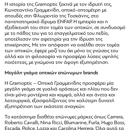
Η ιστορία της Gramoptic ξεκινά με τον ιδρυτή της,
Κωνσταντίνο Γραμμενίδη, οπτικό-οπτομέτρη με
σπουδές στη Φλωρεντία της Τοσκάνης, στο
πανεπιστημιακό ίδρυμα ENFAP. Η εμπειρία και η
εξειδίκευσή του στον τομέα των οπτικών, σε συνδυασμό
με το πάθος του για το επαγγελματικό του πεδίο,
αποτέλεσαν την αφετηρία για την ίδρυση της
επιχείρησης. Με την απόφαση να εισέλθει στον τομέα
των οπτικών, έφερε μαζί του όχι μόνο τις γνώσεις του
αλλά και τη φιλοσοφία να προσφέρει λύσεις υψηλής
ποιότητας, με γνώμονα την άψογη εξυπηρέτηση.
Μεγάλη γκάμα οπτικών επώνυμων
brands
Η Gramoptic – Οπτικά Γραμμενίδης προσφέρει μία
μεγάλη γκάμα σε γυαλιά οράσεως και ηλίου που δεν
είναι μόνο μοντέρνα και κομψά, αλλά και άνετα και
λειτουργικά, εξασφαλίζοντας την καλύτερη δυνατή
εξυπηρέτηση των εκάστοτε αναγκών.
Το κατάστημα διαθέτει επώνυμες μάρκες όπως Carrera,
Roberto Cavalli, Nina Ricci, Blumarine, Furla, Hugo Boss,
Escada, Police, Lozza και Carolina Herrera. Όλα αυτά τα