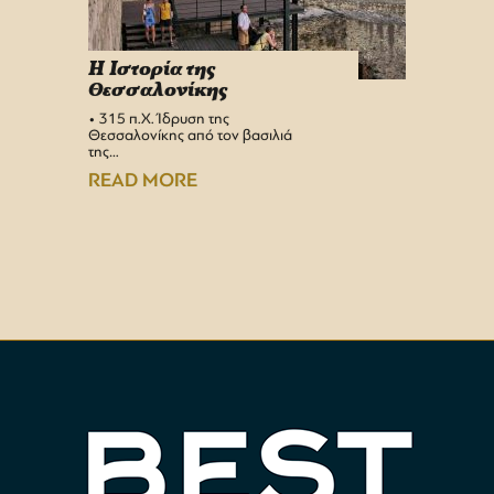
H Iστορία της
Info 
Θεσσαλονίκης
στη 
• 315 π.Χ. Ίδρυση της
Αεροδρ
Θεσσαλονίκης από τον βασιλιά
Υπερσύ
της…
αναβαθμ
Αεροδρ
READ MORE
READ