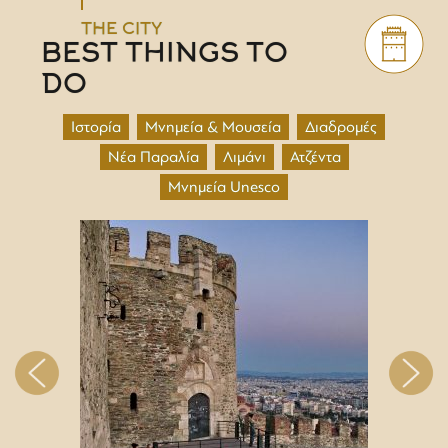
THE CITY
BEST THINGS TO
DO
Ιστορία
Μνημεία & Μουσεία
Διαδρομές
Νέα Παραλία
Λιμάνι
Ατζέντα
Μνημεία Unesco