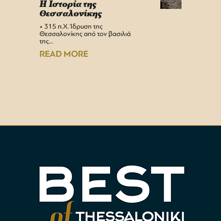
H Iστορία της
Info 
Θεσσαλονίκης
στη 
• 315 π.Χ. Ίδρυση της
Αεροδρ
Θεσσαλονίκης από τον βασιλιά
Υπερσύ
της…
αναβαθμ
Αεροδρ
READ MORE
READ