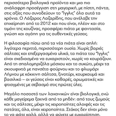
περισσότερα βιολογικά προϊόντα και μια πιο
ανάλαφρη προσέγγιση στη μαγειρική, με πίστη, πάντα,
στις αξίες που συνοδεύουν το “Ίγγλις” όλα αυτά τα
χρόνια. Ο Λάζαρος Λαζαρίδης, που ανέλαβε την
επιχείρηση από το 2012 και που είναι, πλέον και στο
τιμόνι της κουζίνας, προσφέρει πιάτα με φαντασία,
γνώση και αγάπη για τις αυθεντικές γεύσεις.
Η φιλοσοφία πίσω από τα νέα πιάτα είναι απλή:
λιγότερα περιττά, περισσότερη ουσία. Χωρίς βαριές
σάλτσες και επεξεργασμένα υλικά, τα πιάτα του “Ίγγλις”
είναι σχεδιασμένα να ευχαριστούν, χωρίς να κουράζουν.
Από τη σπαλομπριζόλα μόσχου και το συκώτι, μέχρι τα
σκιουφιχτά με πανσέτα φούρνου και το φλωμάρι
Λήμνου με κόκκινη σάλτσα, ξινοτύρι, κουρκουμά και
βασιλικό – οι γεύσεις είναι καθαρές, αρωματικές και
φτιαγμένες με σεβασμό στις πρώτες ύλες.
Mεγάλο ποσοστό των λαχανικών είναι βιολογικά, ενώ
κάθε μαγείρεμα ξεκινά από το μηδέν: από τους ζωμούς
και τις σάλτσες, μέχρι τις χειροποίητες αλοιφές και τις
πατάτες, όλα, είναι χειροποίητα. Στόχος δεν είναι μόνο
το να φάτε καλά, αλλά να φύγετε με ευχαρίστηση,