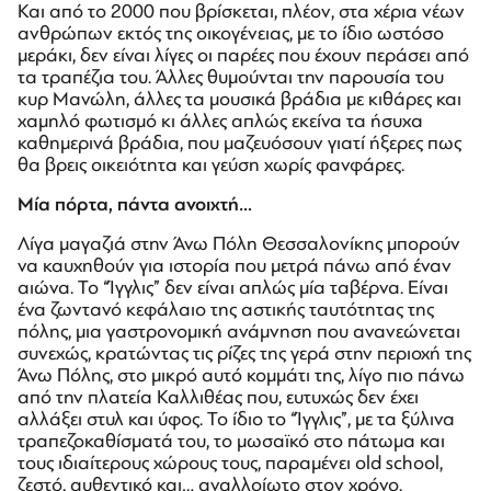
Και από το 2000 που βρίσκεται, πλέον, στα χέρια νέων
ανθρώπων εκτός της οικογένειας, με το ίδιο ωστόσο
μεράκι, δεν είναι λίγες οι παρέες που έχουν περάσει από
τα τραπέζια του. Άλλες θυμούνται την παρουσία του
κυρ Μανώλη, άλλες τα μουσικά βράδια με κιθάρες και
χαμηλό φωτισμό κι άλλες απλώς εκείνα τα ήσυχα
καθημερινά βράδια, που μαζευόσουν γιατί ήξερες πως
θα βρεις οικειότητα και γεύση χωρίς φανφάρες.
Μία πόρτα, πάντα ανοιχτή…
Λίγα μαγαζιά στην Άνω Πόλη Θεσσαλονίκης μπορούν
να καυχηθούν για ιστορία που μετρά πάνω από έναν
αιώνα. Το “Ίγγλις” δεν είναι απλώς μία ταβέρνα. Είναι
ένα ζωντανό κεφάλαιο της αστικής ταυτότητας της
πόλης, μια γαστρονομική ανάμνηση που ανανεώνεται
συνεχώς, κρατώντας τις ρίζες της γερά στην περιοχή της
Άνω Πόλης, στο μικρό αυτό κομμάτι της, λίγο πιο πάνω
από την πλατεία Καλλιθέας που, ευτυχώς δεν έχει
αλλάξει στυλ και ύφος. Το ίδιο το “Ίγγλις”, με τα ξύλινα
τραπεζοκαθίσματά του, το μωσαϊκό στο πάτωμα και
τους ιδιαίτερους χώρους τους, παραμένει old school,
ζεστό, αυθεντικό και… αναλλοίωτο στον χρόνο.