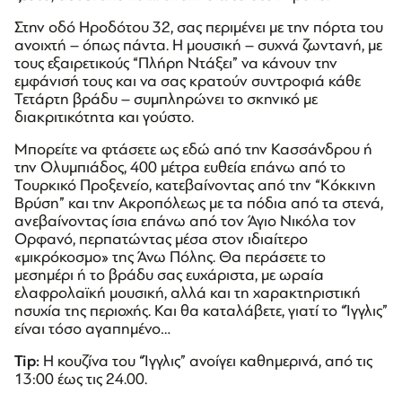
Στην οδό Ηροδότου 32, σας περιμένει με την πόρτα του
ανοιχτή – όπως πάντα. Η μουσική – συχνά ζωντανή, με
τους εξαιρετικούς “Πλήρη Ντάξει” να κάνουν την
εμφάνισή τους και να σας κρατούν συντροφιά κάθε
Τετάρτη βράδυ – συμπληρώνει το σκηνικό με
διακριτικότητα και γούστο.
Μπορείτε να φτάσετε ως εδώ από την Κασσάνδρου ή
την Ολυμπιάδος, 400 μέτρα ευθεία επάνω από το
Τουρκικό Προξενείο, κατεβαίνοντας από την “Κόκκινη
Βρύση” και την Ακροπόλεως με τα πόδια από τα στενά,
ανεβαίνοντας ίσια επάνω από τον Άγιο Νικόλα τον
Ορφανό, περπατώντας μέσα στον ιδιαίτερο
«μικρόκοσμο» της Άνω Πόλης. Θα περάσετε το
μεσημέρι ή το βράδυ σας ευχάριστα, με ωραία
ελαφρολαϊκή μουσική, αλλά και τη χαρακτηριστική
ησυχία της περιοχής. Και θα καταλάβετε, γιατί το “Ίγγλις”
είναι τόσο αγαπημένο…
Tip
:
Η κουζίνα του “Ίγγλις” ανοίγει καθημερινά, από τις
13:00 έως τις 24.00.