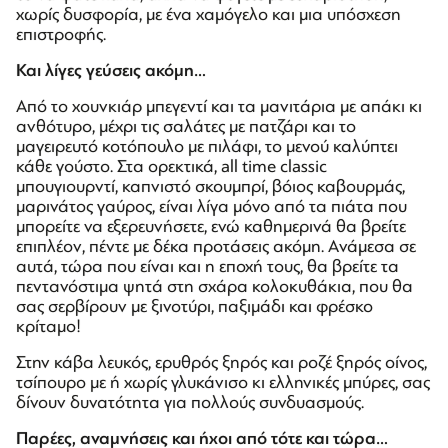
χωρίς δυσφορία, με ένα χαμόγελο και μια υπόσχεση
επιστροφής.
Και λίγες γεύσεις ακόμη…
Από το χουνκιάρ μπεγεντί και τα μανιτάρια με απάκι κι
ανθότυρο, μέχρι τις σαλάτες με πατζάρι και το
μαγειρευτό κοτόπουλο με πιλάφι, το μενού καλύπτει
κάθε γούστο. Στα ορεκτικά, all time classic
μπουγιουρντί, καπνιστό σκουμπρί, βόιος καβουρμάς,
μαρινάτος γαύρος, είναι λίγα μόνο από τα πιάτα που
μπορείτε να εξερευνήσετε, ενώ καθημερινά θα βρείτε
επιπλέον, πέντε με δέκα προτάσεις ακόμη. Aνάμεσα σε
αυτά, τώρα που είναι και η εποχή τους, θα βρείτε τα
πεντανόστιμα ψητά στη σχάρα κολοκυθάκια, που θα
σας σερβίρουν με ξινοτύρι, παξιμάδι και φρέσκο
κρίταμο!
Στην κάβα λευκός, ερυθρός ξηρός και ροζέ ξηρός οίνος,
τσίπουρο με ή χωρίς γλυκάνισο κι ελληνικές μπύρες, σας
δίνουν δυνατότητα για πολλούς συνδυασμούς.
Παρέες, αναμνήσεις και ήχοι από τότε και τώρα…