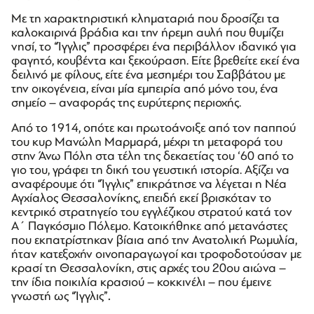
Με τη χαρακτηριστική κληματαριά που δροσίζει τα
καλοκαιρινά βράδια και την ήρεμη αυλή που θυμίζει
νησί, το “Ίγγλις” προσφέρει ένα περιβάλλον ιδανικό για
φαγητό, κουβέντα και ξεκούραση. Είτε βρεθείτε εκεί ένα
δειλινό με φίλους, είτε ένα μεσημέρι του Σαββάτου με
την οικογένεια, είναι μία εμπειρία από μόνο του, ένα
σημείο – αναφοράς της ευρύτερης περιοχής.
Από το 1914, οπότε και πρωτοάνοιξε από τον παππού
του κυρ Μανώλη Μαρμαρά, μέχρι τη μεταφορά του
στην Άνω Πόλη στα τέλη της δεκαετίας του ‘60 από το
γιο του, γράφει τη δική του γευστική ιστορία. Αξίζει να
αναφέρουμε ότι “Ίγγλις” επικράτησε να λέγεται η Νέα
Αγχίαλος Θεσσαλονίκης, επειδή εκεί βρισκόταν το
κεντρικό στρατηγείο του εγγλέζικου στρατού κατά τον
Α΄ Παγκόσμιο Πόλεμο. Κατοικήθηκε από μετανάστες
που εκπατρίστηκαν βίαια από την Ανατολική Ρωμυλία,
ήταν κατεξοχήν οινοπαραγωγοί και τροφοδοτούσαν με
κρασί τη Θεσσαλονίκη, στις αρχές του 20ου αιώνα –
την ίδια ποικιλία κρασιού – κοκκινέλι – που έμεινε
γνωστή ως “Ίγγλις”
.