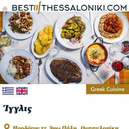
Greek Cuisine
Ίγγλις
Ηροδότου 32, Άνω Πόλη , Θεσσαλονίκη