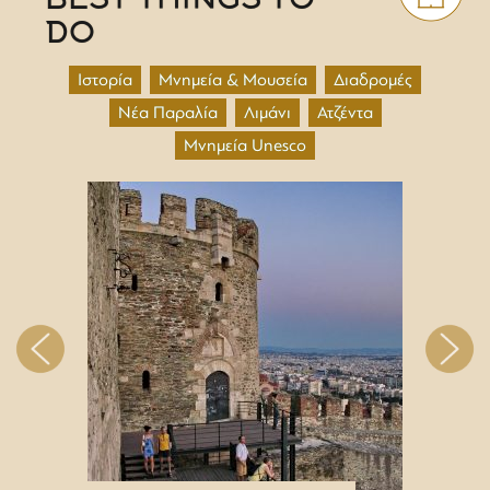
BEST THINGS TO
DO
Ιστορία
Μνημεία & Μουσεία
Διαδρομές
Νέα Παραλία
Λιμάνι
Ατζέντα
Μνημεία Unesco