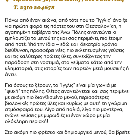
T. 2310 204678
Πάνω από έναν αιώνα, από τότε που το “Ίγγλις” άνοιξε
για πρώτη φορά τις πόρτες του στη Θεσσαλονίκη, η
αγαπημένη ταβέρνα της Άνω Πόλης ανανεώνει κι
εμπλουτίζει το μενού της και σας περιμένει, πιο έτοιμη
από ποτέ. Υπό την ίδια – εδώ και δεκατρία χρόνια
διεύθυνση, προσφέρει νέες, πιο εκλεπτυσμένες γεύσεις
και τις καλύτερες πρώτες ύλες, συνεχίζοντας την
παράδοση στη νοστιμιά, στα γεύματα κάτω από την
κληματαριά, στις ιστορίες των παρεών μετά μουσικής ή
άνευ.
Γ
ια όσους το ξέρουν, το “Ίγγλις” είναι μία γωνιά με
“ψυχή” της πόλης. Φέτος ανανεώνεται και σας περιμένει
με ακόμη πιο διανθισμένο μενού, περισσότερες
βιολογικές πρώτες ύλες και κυρίως με αυτή τη γνώριμη
ατμόσφαιρά του. Λίγο από παλιά, λίγο πιο μοντέρνα,
ενώνει γεύσεις με μυρωδιές κι έναν χώρο με μία
ολόκληρη περιοχή!
Στο ακόμη πιο φρέσκο και δημιουργικό μενού, θα βρείτε