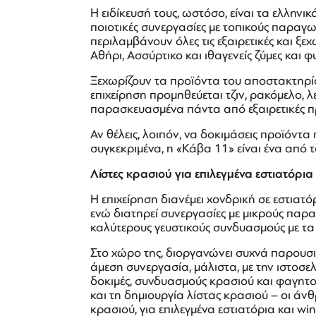
Η ειδίκευσή τους, ωστόσο, είναι τα ελληνικ
ποιοτικές συνεργασίες με τοπικούς παραγωγ
περιλαμβάνουν όλες τις εξαιρετικές και ξε
Αθήρι, Ασσύρτικο και ιθαγενείς ζύμες και 
Ξεχωρίζουν τα προϊόντα του αποστακτηρί
επιχείρηση προμηθεύεται τζιν, ρακόμελο, 
παρασκευασμένα πάντα από εξαιρετικές πρ
Αν θέλεις, λοιπόν, να δοκιμάσεις προϊόντ
συγκεκριμένα, η «Κάβα 11» είναι ένα από τ
Λίστες κρασιού για επιλεγμένα εστιατόρια
Η επιχείρηση διανέμει χονδρική σε εστιατ
ενώ διατηρεί συνεργασίες με μικρούς παρ
καλύτερους γευστικούς συνδυασμούς με τα 
Στο χώρο της, διοργανώνει συχνά παρουσιά
άμεση συνεργασία, μάλιστα, με την ιστοσελ
δοκιμές, συνδυασμούς κρασιού και φαγητού,
και τη δημιουργία λίστας κρασιού – οι ά
κρασιού, για επιλεγμένα εστιατόρια και win