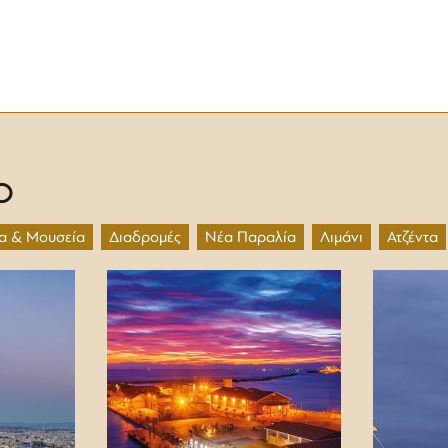
O
α & Μουσεία
Διαδρομές
Νέα Παραλία
Λιμάνι
Ατζέντα