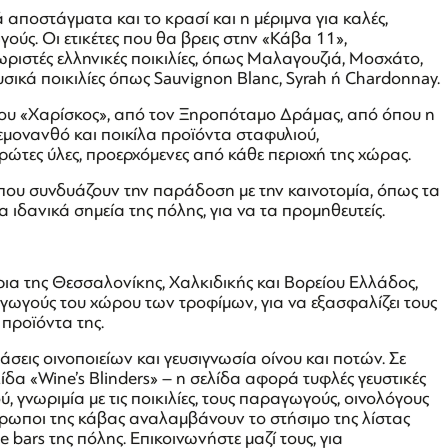
ά αποστάγματα και το κρασί και η μέριμνα για καλές,
ούς. Οι ετικέτες που θα βρεις στην «Κάβα 11»,
χωριστές ελληνικές ποικιλίες, όπως Μαλαγουζιά, Μοσχάτο,
φυσικά ποικιλίες όπως Sauvignon Blanc, Syrah ή Chardonnay.
ου «Χαρίσκος», από τον Ξηροπόταμο Δράμας, από όπου η
λεμονανθό και ποικίλα προϊόντα σταφυλιού,
ώτες ύλες, προερχόμενες από κάθε περιοχή της χώρας.
α που συνδυάζουν την παράδοση με την καινοτομία, όπως τα
α ιδανικά σημεία της πόλης, για να τα προμηθευτείς.
όρια της Θεσσαλονίκης, Χαλκιδικής και Βορείου Ελλάδος,
αγωγούς του χώρου των τροφίμων, για να εξασφαλίζει τους
προϊόντα της.
σεις οινοποιείων και γευσιγνωσία οίνου και ποτών. Σε
ίδα «Wine’s Blinders» – η σελίδα αφορά τυφλές γευστικές
 γνωριμία με τις ποικιλίες, τους παραγωγούς, οινολόγους
νθρωποι της κάβας αναλαμβάνουν το στήσιμο της λίστας
e bars της πόλης. Επικοινωνήστε μαζί τους, για