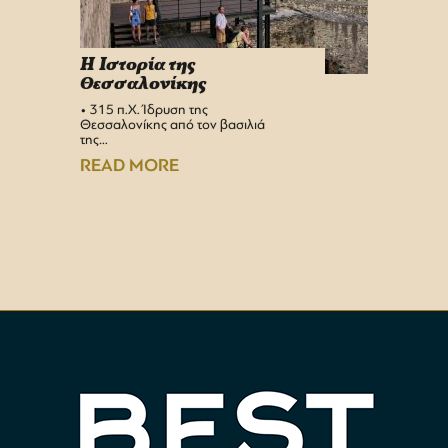
H Iστορία της
Info 
Θεσσαλονίκης
στη 
• 315 π.Χ. Ίδρυση της
Αεροδρ
Θεσσαλονίκης από τον βασιλιά
Υπερσύ
της…
αναβαθμ
Αεροδρ
READ MORE
READ