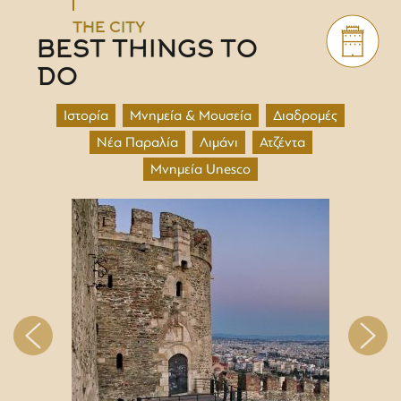
THE CITY
BEST THINGS TO
DO
Ιστορία
Μνημεία & Μουσεία
Διαδρομές
Νέα Παραλία
Λιμάνι
Ατζέντα
Μνημεία Unesco