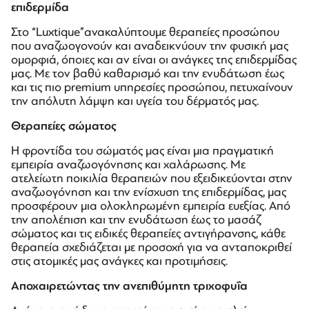
επιδερμίδα
Στο “Luxtique”ανακαλύπτουμε θεραπείες προσώπου
που αναζωογονούν και αναδεικνύουν την φυσική μας
ομορφιά, όποιες και αν είναι οι ανάγκες της επιδερμίδας
μας. Με τον βαθύ καθαρισμό και την ενυδάτωση έως
και τις πιο premium υπηρεσίες προσώπου, πετυχαίνουν
την απόλυτη λάμψη και υγεία του δέρματός μας.
Θεραπείες σώματος
Η φροντίδα του σώματός μας είναι μια πραγματική
εμπειρία αναζωογόνησης και χαλάρωσης. Με
ατελείωτη ποικιλία θεραπειών που εξειδικεύονται στην
αναζωογόνηση και την ενίσχυση της επιδερμίδας, μας
προσφέρουν μια ολοκληρωμένη εμπειρία ευεξίας. Από
την απολέπιση και την ενυδάτωση έως το μασάζ
σώματος και τις ειδικές θεραπείες αντιγήρανσης, κάθε
θεραπεία σχεδιάζεται με προσοχή για να ανταποκριθεί
στις ατομικές μας ανάγκες και προτιμήσεις.
Αποχαιρετώντας την ανεπιθύμητη τριχοφυΐα