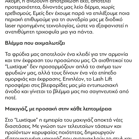
Ακόμη, η ανώδυνη αποτρίχωση εκεί, αποτελεί
προτεραιότητα, δίνοντάς μας λείο δέρμα, χωρίς
ερεθισμούς. Εμείς δεν έχουμε παρά να επιλέξουμε ποια
περιοχή επιθυμούμε για τη συνεδρία μας με διοδικό
laser προηγμένης τεχνολογίας, ώστε να εξαφανιστεί η
ανεπιθύμητη τριχοφυΐα μια για πάντα.
Βλέμμα που αιχμαλωτίζει
Τα φρύδια μας αποτελούν ένα κλειδί για την αρμονία
και την έκφραση του προσώπου μας. Οι αισθητικοί του
“Luxtique” δεν προσαρμόζουν απλά το σχήμα των
φρυδιών μας, αλλά τους δίνουν ένα νέο επίπεδο
ομορφιάς και έκφρασης. Επιπλέον, το Lash Lift
προσφέρει στις βλεφαρίδες μας μία εντυπωσιακή
άνοδο και γίνεται το βλέμμα μας πιο σαγηνευτικό από
ποτέ.
Μακιγιάζ, με προσοχή στην κάθε λεπτομέρεια
Στο “Luxtique” η εμπειρία του μακιγιάζ αποκτά νέες
διαστάσεις. Με γνώση των τελευταίων τάσεων και
προϊόντων κορυφαίας ποιότητας, δημιουργούν
εξατομικευμένα μακιγιάζ που αντανακλούν το στυλ και