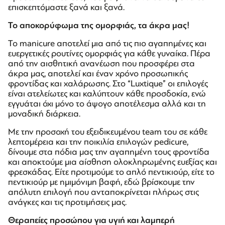
επισκεπτόμαστε ξανά και ξανά.
Το αποκορύφωμα της ομορφιάς, τα άκρα μας!
Το manicure αποτελεί μια από τις πιο αγαπημένες και
ευεργετικές ρουτίνες ομορφιάς για κάθε γυναίκα. Πέρα
από την αισθητική ανανέωση που προσφέρει στα
άκρα μας, αποτελεί και έναν χρόνο προσωπικής
φροντίδας και χαλάρωσης. Στο “Luxtique” οι επιλογές
είναι ατελείωτες και καλύπτουν κάθε προσδοκία, ενώ
εγγυάται όχι μόνο το άψογο αποτέλεσμα αλλά και τη
μοναδική διάρκεια.
Με την προσοχή του εξειδικευμένου team του σε κάθε
λεπτομέρεια και την ποικιλία επιλογών pedicure,
δίνουμε στα πόδια μας την αγαπημένη τους φροντίδα
και αποκτούμε μια αίσθηση ολοκληρωμένης ευεξίας και
φρεσκάδας. Είτε προτιμούμε το απλό πεντικιούρ, είτε το
πεντικιούρ με ημιμόνιμη βαφή, εδώ βρίσκουμε την
απόλυτη επιλογή που ανταποκρίνεται πλήρως στις
ανάγκες και τις προτιμήσεις μας.
Θεραπείες προσώπου για υγιή και λαμπερή