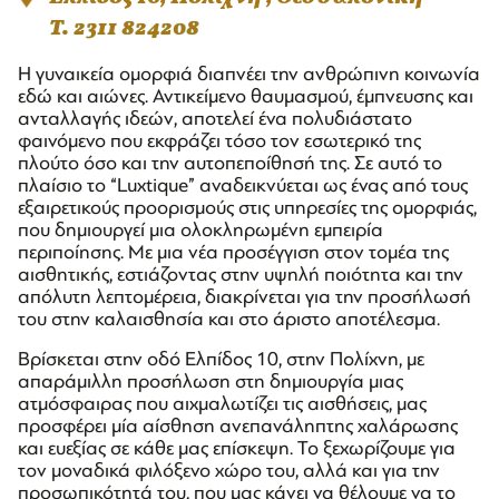
T. 2311 824208
Η γυναικεία ομορφιά διαπνέει την ανθρώπινη κοινωνία
εδώ και αιώνες. Αντικείμενο θαυμασμού, έμπνευσης και
ανταλλαγής ιδεών, αποτελεί ένα πολυδιάστατο
φαινόμενο που εκφράζει τόσο τον εσωτερικό της
πλούτο όσο και την αυτοπεποίθησή της. Σε αυτό το
πλαίσιο το “Luxtique” αναδεικνύεται ως ένας από τους
εξαιρετικούς προορισμούς στις υπηρεσίες της ομορφιάς,
που δημιουργεί μια ολοκληρωμένη εμπειρία
περιποίησης. Με μια νέα προσέγγιση στον τομέα της
αισθητικής, εστιάζοντας στην υψηλή ποιότητα και την
απόλυτη λεπτομέρεια, διακρίνεται για την προσήλωσή
του στην καλαισθησία και στο άριστο αποτέλεσμα.
Βρίσκεται στην οδό Ελπίδος 10, στην Πολίχνη, με
απαράμιλλη προσήλωση στη δημιουργία μιας
ατμόσφαιρας που αιχμαλωτίζει τις αισθήσεις, μας
προσφέρει μία αίσθηση ανεπανάληπτης χαλάρωσης
και ευεξίας σε κάθε μας επίσκεψη. Το ξεχωρίζουμε για
τον μοναδικά φιλόξενο χώρο του, αλλά και για την
προσωπικότητά του, που μας κάνει να θέλουμε να το