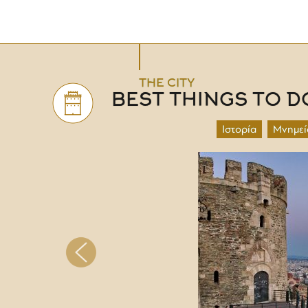
THE CITY
BEST THINGS TO D
Ιστορία
Μνημεί