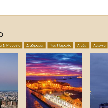
O
α & Μουσεία
Διαδρομές
Νέα Παραλία
Λιμάνι
Ατζέντα