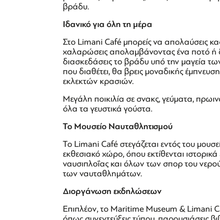
βράδυ.
Ιδανικό για όλη τη μέρα
Στο Limani Café μπορείς να απολαύσεις κα
χαλαρώσεις απολαμβάνοντας ένα ποτό ή δρ
διασκεδάσεις το βράδυ υπό την μαγεία τ
που διαθέτει, θα βρεις μοναδικής έμπνευσης
εκλεκτών κρασιών.
Μεγάλη ποικιλία σε σνακς, γεύματα, πρωινό
όλα τα γευστικά γούστα.
Το Μουσείο Ναυταθλητισμού
To Limani Café στεγάζεται εντός του μου
εκθεσιακό χώρο, όπου εκτίθενται ιστορικ
ναυσιπλοΐας και όλων των σπορ του νερού,
των ναυταθλημάτων.
Διοργάνωση εκδηλώσεων
Επιπλέον, το Maritime Museum & Limani 
όπως συνεντεύξεις τύπου, παρουσιάσεις βιβ