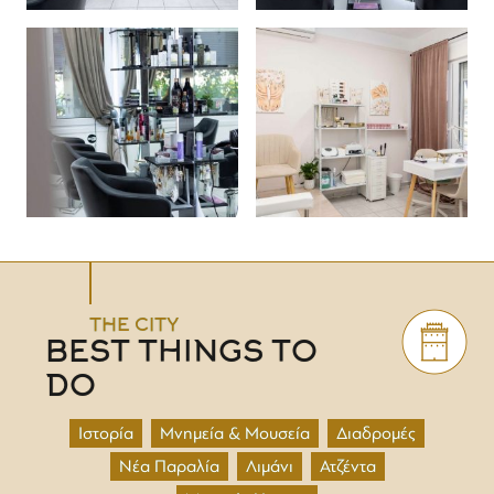
THE CITY
BEST THINGS TO
DO
Ιστορία
Μνημεία & Μουσεία
Διαδρομές
Νέα Παραλία
Λιμάνι
Ατζέντα