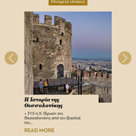
Μνημεία Unesco
H Iστορία της
Info 
Θεσσαλονίκης
στη 
• 315 π.Χ. Ίδρυση της
Αεροδρ
Θεσσαλονίκης από τον βασιλιά
Υπερσύ
της…
αναβαθμ
Αεροδρ
READ MORE
READ