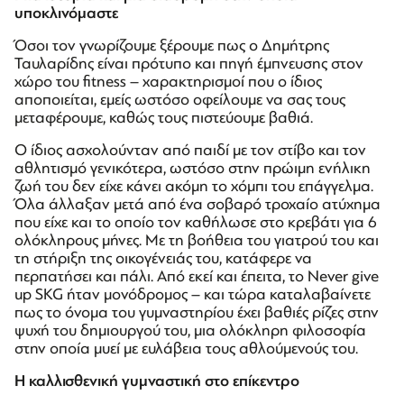
υποκλινόμαστε
Όσοι τον γνωρίζουμε ξέρουμε πως ο Δημήτρης
Ταυλαρίδης είναι πρότυπο και πηγή έμπνευσης στον
χώρο του fitness – χαρακτηρισμοί που ο ίδιος
αποποιείται, εμείς ωστόσο οφείλουμε να σας τους
μεταφέρουμε, καθώς τους πιστεύουμε βαθιά.
Ο ίδιος ασχολούνταν από παιδί με τον στίβο και τον
αθλητισμό γενικότερα, ωστόσο στην πρώιμη ενήλικη
ζωή του δεν είχε κάνει ακόμη το χόμπι του επάγγελμα.
Όλα άλλαξαν μετά από ένα σοβαρό τροχαίο ατύχημα
που είχε και το οποίο τον καθήλωσε στο κρεβάτι για 6
ολόκληρους μήνες. Με τη βοήθεια του γιατρού του και
τη στήριξη της οικογένειάς του, κατάφερε να
περπατήσει και πάλι. Από εκεί και έπειτα, το Never give
up SKG ήταν μονόδρομος – και τώρα καταλαβαίνετε
πως το όνομα του γυμναστηρίου έχει βαθιές ρίζες στην
ψυχή του δημιουργού του, μια ολόκληρη φιλοσοφία
στην οποία μυεί με ευλάβεια τους αθλούμενούς του.
Η καλλισθενική γυμναστική στο επίκεντρο