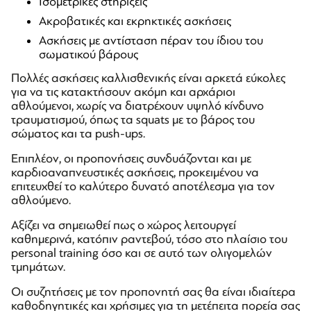
Ισομετρικές στηρίξεις
Ακροβατικές και εκρηκτικές ασκήσεις
Ασκήσεις με αντίσταση πέραν του ίδιου του
σωματικού βάρους
Πολλές ασκήσεις καλλισθενικής είναι αρκετά εύκολες
για να τις κατακτήσουν ακόμη και αρχάριοι
αθλούμενοι, χωρίς να διατρέχουν υψηλό κίνδυνο
τραυματισμού, όπως τα squats με το βάρος του
σώματος και τα push-ups.
Επιπλέον, οι προπονήσεις συνδυάζονται και με
καρδιοαναπνευστικές ασκήσεις, προκειμένου να
επιτευχθεί το καλύτερο δυνατό αποτέλεσμα για τον
αθλούμενο.
Αξίζει να σημειωθεί πως ο χώρος λειτουργεί
καθημερινά, κατόπιν ραντεβού, τόσο στο πλαίσιο του
personal training όσο και σε αυτό των ολιγομελών
τμημάτων.
Οι συζητήσεις με τον προπονητή σας θα είναι ιδιαίτερα
καθοδηγητικές και χρήσιμες για τη μετέπειτα πορεία σας