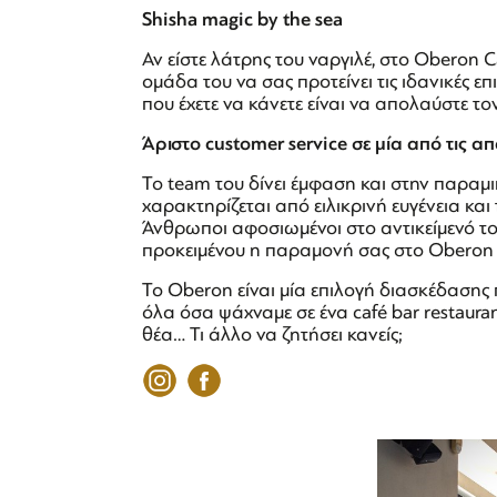
Shisha
magic
by
the
sea
Αν είστε λάτρης του ναργιλέ, στο Oberon Ca
ομάδα του να σας προτείνει τις ιδανικές επ
που έχετε να κάνετε είναι να απολαύστε τ
Άριστο
customer
service
σε μία από τις απ
Το team του δίνει έμφαση και στην παραμικ
χαρακτηρίζεται από ειλικρινή ευγένεια και
Άνθρωποι αφοσιωμένοι στο αντικείμενό το
προκειμένου η παραμονή σας στο Oberon ν
Το Oberon είναι μία επιλογή διασκέδασης
όλα όσα ψάχναμε σε ένα café bar restaura
θέα… Τι άλλο να ζητήσει κανείς;