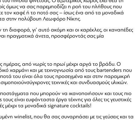
 του πινελιά φινέτσας. Ο εξωτερικός χώρος έχει θέα τη
ίς όμως να σας παρεμποδίζει η ροή του πλήθους που
ε τον καφέ ή το ποτό σας – ίσως ένα από τα μοναδικά
ητα στην πολύβουη Λεωφόρο Νίκης.
ν τη διαφορά, γι’ αυτό ακόμη και οι καρέκλες, οι καναπέδες
ίναι πραγματικά άνετα, προσφέροντάς σας μία
ης ημέρας, από νωρίς το πρωί μέχρι αργά το βράδυ. Ο
δικό χαρμάνι και με τεχνογνωσία από τους bartenders που
 ποτά του είναι όλα τους προσεγμένα και στην παραμικρή
ρησιμοποιούνσύγχρονες τεχνικές και συνδυασμούς υλικών.
 αποστάγματα που μπορούν να ικανοποιήσουν και τους πιο
 τους είναι ευφάνταστα έργα τέχνης για όλες τις γευστικές
ές μέχρι τα μοναδικά signature cocktails!
μένη winelist, που θα σας συναρπάσει με τις γεύσεις και τα