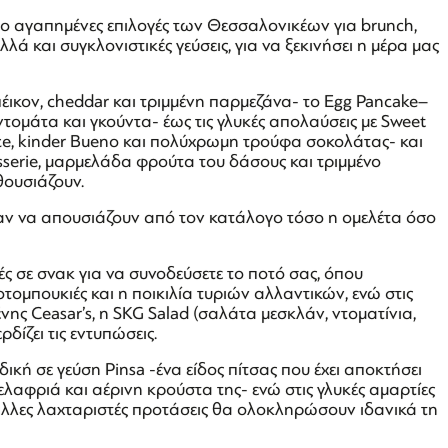
πιο αγαπημένες επιλογές των Θεσσαλονικέων για brunch,
λά και συγκλονιστικές γεύσεις, για να ξεκινήσει η μέρα μας
έικον, cheddar και τριμμένη παρμεζάνα- το Egg Pancake–
 ντομάτα και γκούντα- έως τις γλυκές απολαύσεις με Sweet
ice, kinder Bueno και πολύχρωμη τρούφα σοκολάτας- και
sserie, μαρμελάδα φρούτα του δάσους και τριμμένο
θουσιάζουν.
σαν να απουσιάζουν από τον κατάλογο τόσο η ομελέτα όσο
ές σε σνακ για να συνοδεύσετε το ποτό σας, όπου
οτομπουκιές και η ποικιλία τυριών αλλαντικών, ενώ στις
ης Ceasar’s, η SKG Salad (σαλάτα μεσκλάν, ντοματίνια,
ρδίζει τις εντυπώσεις.
ή σε γεύση Pinsa -ένα είδος πίτσας που έχει αποκτήσει
ελαφριά και αέρινη κρούστα της- ενώ στις γλυκές αμαρτίες
λλες λαχταριστές προτάσεις θα ολοκληρώσουν ιδανικά τη