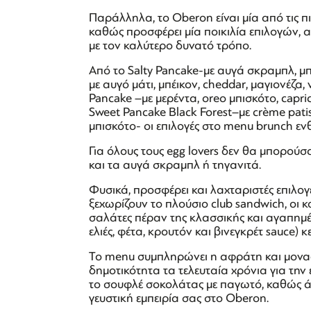
Παράλληλα, το Oberon είναι μία από τις 
καθώς προσφέρει μία ποικιλία επιλογών, αλ
με τον καλύτερο δυνατό τρόπο.
Από το Salty Pancake-με αυγά σκραμπλ, μπ
με αυγό μάτι, μπέικον, cheddar, μαγιονέζα,
Pancake –με μερέντα, oreo μπισκότο, capr
Sweet Pancake Black Forest–με crème pati
μπισκότο- οι επιλογές στο menu brunch εν
Για όλους τους egg lovers δεν θα μπορού
και τα αυγά σκραμπλ ή τηγανιτά.
Φυσικά, προσφέρει και λαχταριστές επιλογ
ξεχωρίζουν το πλούσιο club sandwich, οι κ
σαλάτες πέραν της κλασσικής και αγαπημέν
ελιές, φέτα, κρουτόν και βινεγκρέτ sauce) κε
To menu συμπληρώνει η αφράτη και μοναδικ
δημοτικότητα τα τελευταία χρόνια για την 
το σουφλέ σοκολάτας με παγωτό, καθώς ά
γευστική εμπειρία σας στο Oberon.