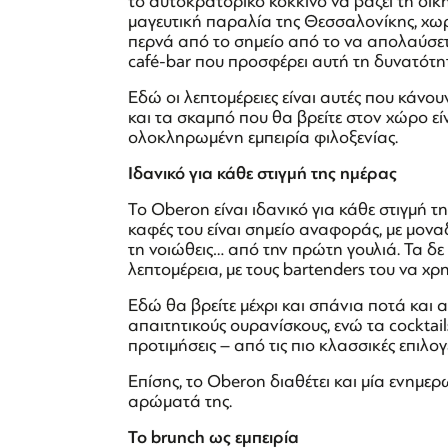
το αυτοκρατορικό κόκκινο να βάζει τη δική
μαγευτική παραλία της Θεσσαλονίκης, χωρ
περνά από το σημείο από το να απολαύσετ
café-bar που προσφέρει αυτή τη δυνατότ
Εδώ οι λεπτομέρειες είναι αυτές που κάνου
και τα σκαμπό που θα βρείτε στον χώρο ε
ολοκληρωμένη εμπειρία φιλοξενίας.
Ιδανικό για κάθε στιγμή της ημέρας
Το Oberon είναι ιδανικό για κάθε στιγμή τ
καφές του είναι σημείο αναφοράς, με μονα
τη νοιώθεις… από την πρώτη γουλιά. Τα δε
λεπτομέρεια, με τους bartenders του να χ
Εδώ θα βρείτε μέχρι και σπάνια ποτά και
απαιτητικούς ουρανίσκους, ενώ τα cocktails
προτιμήσεις – από τις πιο κλασσικές επιλογ
Επίσης, το Oberon διαθέτει και μία ενημερω
αρώματά της.
Το
brunch
ως εμπειρία