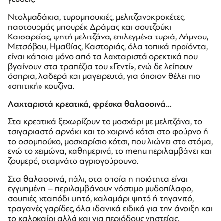
Ντολμαδάκια, τυρομπουκιές, μελιτζανοκροκέτες,
παστουρμάς μπουρέκ Δράμας και σουτζούκι
Καισαρείας, ψητή μελιτζάνα, επιλεγμένα τυριά, Λήμνου,
Μετσόβου, Ημαθίας, Καστοριάς, όλα τοπικά προϊόντα,
είναι κάποια μόνο από τα λαχταριστά ορεκτικά που
βγαίνουν στα τραπέζια του «Γεντί», ενώ δε λείπουν
όσπρια, λαδερά και μαγειρευτά, για όποιον θέλει πιο
«σπιτική» κουζίνα.
Λαχταριστά κρεατικά, φρέσκα θαλασσινά…
Στα κρεατικά ξεχωρίζουν το μοσχάρι με μελιτζάνα, το
τσιγαριαστό αρνάκι και το χοιρινό κότσι στο φούρνο ή
το οσομπούκο, μοσχαρίσιο κότσι, που λιώνει στο στόμα,
ενώ το χειμώνα, καθημερινά, το menu περιλαμβάνει και
ζουμερό, σταμνάτο αγριογούρουνο.
Στα θαλασσινά, πάλι, στα οποία η ποιότητα είναι
εγγυημένη – περιλαμβάνουν νόστιμο μυδοπίλαφο,
σουπιές, χταπόδι ψητό, καλαμάρι ψητό ή τηγανιτό,
τραγανές γαρίδες, όλα ιδανικά ειδικά για την άνοιξη και
το καλοκαίρι αλλά και για περιόδους νηστείας.