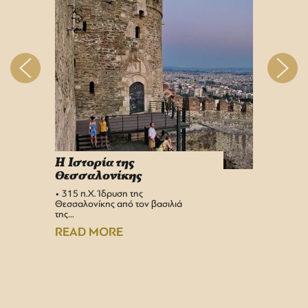
H Iστορία της
Info 
Θεσσαλονίκης
στη 
• 315 π.Χ. Ίδρυση της
Αεροδρ
Θεσσαλονίκης από τον βασιλιά
Υπερσύ
της…
αναβαθμ
Αεροδρ
READ MORE
READ