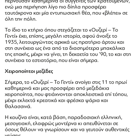
περνούσαν καθημερινά οι συγγενείς των κρατουμένων,
ενώ μια περιήγηση λίγο πιο δίπλα προσφέρει
ταυτόχρονα και μία εντυπωσιακή θέα, που «βλέπει» σε
όλη την πόλη.
Το ίδιο το κτήριο όπου στεγάζεται το «Ουζερί – Το
Γεντί» έχει, επίσης, μεγάλη ιστορία, αφού άνοιξε το
1935, λειτουργώντας αρχικά ως πρατήριο άρτου και
στη συνέχεια ως ένα από τα διασημότερα μπακάλικα
της εποχής, μέχρι να γίνει, τη δεκαετία του ’90, το και στη
συνέχεια το εστιατόριο, που είναι σήμερα.
Χειροποίητοι μεζέδες
Σήμερα, το «Ουζερί – Το Γεντί» ανοίγει στις 11 το πρωί
καθημερινά και μας προσφέρει από μεζεδάκια
χειροποίητα, που φτιάχνονται αποκλειστικά επί τόπου,
μέχρι εκλεκτά κρεατικά και φρέσκα ψάρια και
θαλασσινά.
Η κουζίνα είναι, κατά βάση, παραδοσιακή ελληνική,
μεσογειακή, ελαφρώς μοντέρνα κι απευθύνεται σε
όσους θέλουν να γνωρίσουν και να γευτούν αυθεντικές
γεύσεις.