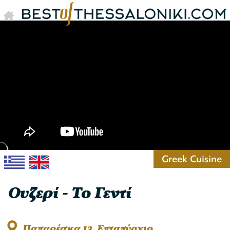
Greek Cuisine
Ουζερί - Το Γεντί
Παπαρέσκα 13, Επταπύργιο,