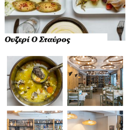
Ουζερί Ο Σταύρος