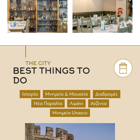
THE CITY
BEST THINGS TO
DO
Ιστορία
Μνημεία & Μουσεία
Διαδρομές
Νέα Παραλία
Λιμάνι
Ατζέντα
Μνημεία Unesco