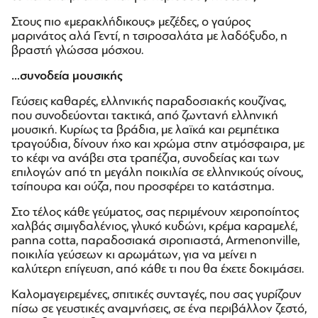
Στους πιο «μερακλήδικους» μεζέδες, ο γαύρος
μαρινάτος αλά Γεντί, η τσιροσαλάτα με λαδόξυδο, η
βραστή γλώσσα μόσχου.
…συνοδεία μουσικής
Γεύσεις καθαρές, ελληνικής παραδοσιακής κουζίνας,
που συνοδεύονται τακτικά, από ζωντανή ελληνική
μουσική. Κυρίως τα βράδια, με λαϊκά και ρεμπέτικα
τραγούδια, δίνουν ήχο και χρώμα στην ατμόσφαιρα, με
το κέφι να ανάβει στα τραπέζια, συνοδείας και των
επιλογών από τη μεγάλη ποικιλία σε ελληνικούς οίνους,
τσίπουρα και ούζα, που προσφέρει το κατάστημα.
Στο τέλος κάθε γεύματος, σας περιμένουν χειροποίητος
χαλβάς σιμιγδαλένιος, γλυκό κυδώνι, κρέμα καραμελέ,
panna cotta, παραδοσιακά σιροπιαστά, Armenonville,
ποικιλία γεύσεων κι αρωμάτων, για να μείνει η
καλύτερη επίγευση, από κάθε τι που θα έχετε δοκιμάσει.
Καλομαγειρεμένες, σπιτικές συνταγές, που σας γυρίζουν
πίσω σε γευστικές αναμνήσεις, σε ένα περιβάλλον ζεστό,