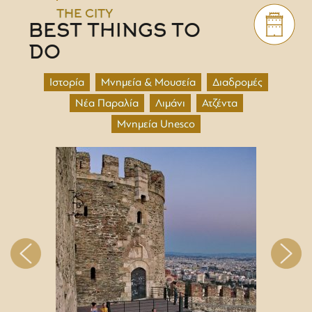
THE CITY
BEST THINGS TO
DO
Ιστορία
Μνημεία & Μουσεία
Διαδρομές
Νέα Παραλία
Λιμάνι
Ατζέντα
Μνημεία Unesco