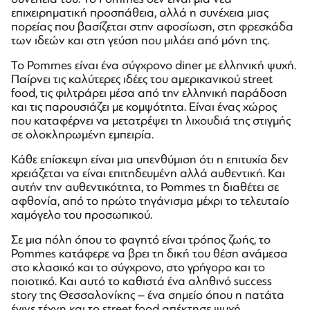
επιχειρηματική προσπάθεια, αλλά η συνέχεια μιας
πορείας που βασίζεται στην αφοσίωση, στη φρεσκάδα
των ιδεών και στη γεύση που μιλάει από μόνη της.
Το Pommes είναι ένα σύγχρονο diner με ελληνική ψυχή.
Παίρνει τις καλύτερες ιδέες του αμερικανικού street
food, τις φιλτράρει μέσα από την ελληνική παράδοση
και τις παρουσιάζει με κομψότητα. Είναι ένας χώρος
που καταφέρνει να μετατρέψει τη λιχουδιά της στιγμής
σε ολοκληρωμένη εμπειρία.
Κάθε επίσκεψη είναι μια υπενθύμιση ότι η επιτυχία δεν
χρειάζεται να είναι επιτηδευμένη αλλά αυθεντική. Και
αυτήν την αυθεντικότητα, το Pommes τη διαθέτει σε
αφθονία, από το πρώτο τηγάνισμα μέχρι το τελευταίο
χαμόγελο του προσωπικού.
Σε μια πόλη όπου το φαγητό είναι τρόπος ζωής, το
Pommes κατάφερε να βρει τη δική του θέση ανάμεσα
στο κλασικό και το σύγχρονο, στο γρήγορο και το
ποιοτικό. Και αυτό το καθιστά ένα αληθινό success
story της Θεσσαλονίκης – ένα σημείο όπου η πατάτα
έγινε τέχνη και το street food απέκτησε ψυχή.