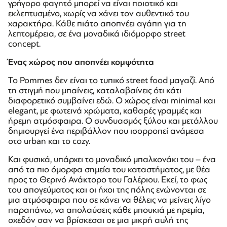
γρήγορο φαγητό μπορεί να είναι ποιοτικό και
εκλεπτυσμένο, χωρίς να χάνει τον αυθεντικό του
χαρακτήρα. Κάθε πιάτο αποπνέει αγάπη για τη
λεπτομέρεια, σε ένα μοναδικά ιδιόμορφο street
concept.
Ένας χώρος που αποπνέει κομψότητα
Το Pommes δεν είναι το τυπικό street food μαγαζί. Από
τη στιγμή που μπαίνεις, καταλαβαίνεις ότι κάτι
διαφορετικό συμβαίνει εδώ. Ο χώρος είναι minimal και
elegant, με φωτεινά χρώματα, καθαρές γραμμές και
ήρεμη ατμόσφαιρα. Ο συνδυασμός ξύλου και μετάλλου
δημιουργεί ένα περιβάλλον που ισορροπεί ανάμεσα
στο urban και το cozy.
Και φυσικά, υπάρχει το μοναδικό μπαλκονάκι του – ένα
από τα πιο όμορφα σημεία του καταστήματος, με θέα
προς το Θερινό Ανάκτορο του Γαλέριου. Εκεί, το φως
του απογεύματος και οι ήχοι της πόλης ενώνονται σε
μια ατμόσφαιρα που σε κάνει να θέλεις να μείνεις λίγο
παραπάνω, να απολαύσεις κάθε μπουκιά με ηρεμία,
σχεδόν σαν να βρίσκεσαι σε μια μικρή αυλή της