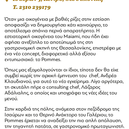
T. 2310 239179
Όταν μια οικογένεια με βαθιές ρίζες στην εστίαση
αποφασίζει να δημιουργήσει κάτι καινούργιο, το
αποτέλεσμα σπάνια περνά απαρατήρητο. Η
εστιατορική οικογένεια του Maiami, που ήδη έχει
αφήσει ανεξίτηλο το αποτύπωμά της στη
γαστρονομική σκηνή της Θεσσαλονίκης, επιστρέφει με
ένα νέο concept, διαφορετικό αλλά εξίσου
εντυπωσιακό: το Pommes.
Όπως μας εξομολογούνται οι ίδιοι, τίποτα δεν θα είχε
συμβεί χωρίς την αρχική έμπνευση του chef, Ανδρέα
Κλαυδιανού, για αυτό το νέο εγχείρημα. Λίγο αργότερα,
τη σκυτάλη πήρε ο consulting chef, Λάζαρος
Αδάλιαλης, ο οποίος και υπογράφει τις νέες ιδέες του
μενού.
Στην καρδιά της πόλης, ανάμεσα στον πεζόδρομο της
Ισαύρων και το Θερινό Ανάκτορο του Γαλέριου, το
Pommes έρχεται να αναδείξει την πιο απλή απόλαυση,
την τηγανητή πατάτα, σε γαστρονομικό πρωταγωνιστή.