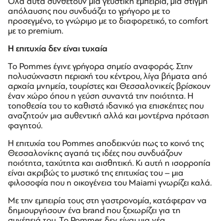
Όλα αυτά συνθέτουν μία γευστική εμπειρία, μια στιγμή
απόλαυσης που συνδυάζει το γρήγορο με το
προσεγμένο, το γνώριμο με το διαφορετικό, το comfort
με το premium.
Η επιτυχία δεν είναι τυχαία
Το Pommes έγινε γρήγορα σημείο αναφοράς. Στην
πολυσύχναστη περιοχή του κέντρου, λίγα βήματα από
αρχαία μνημεία, τουρίστες και Θεσσαλονικείς βρίσκουν
έναν χώρο όπου η γεύση συναντά την ποιότητα. Η
τοποθεσία του το καθιστά ιδανικό για επισκέπτες που
αναζητούν μια αυθεντική αλλά και μοντέρνα πρόταση
φαγητού.
Η επιτυχία του Pommes αποδεικνύει πως το κοινό της
Θεσσαλονίκης αγαπά τις ιδέες που συνδυάζουν
ποιότητα, ταχύτητα και αισθητική. Κι αυτή η ισορροπία
είναι ακριβώς το μυστικό της επιτυχίας του – μια
φιλοσοφία που η οικογένεια του Maiami γνωρίζει καλά.
Με την εμπειρία τους στη γαστρονομία, κατάφεραν να
δημιουργήσουν ένα brand που ξεχωρίζει για τη
συνέπειά του. Το Pommes δεν είναι μια νέα