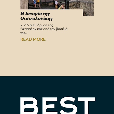
H Iστορία της
Info 
Θεσσαλονίκης
στη 
• 315 π.Χ. Ίδρυση της
Αεροδρ
Θεσσαλονίκης από τον βασιλιά
Υπερσύ
της…
αναβαθμ
Αεροδρ
READ MORE
READ