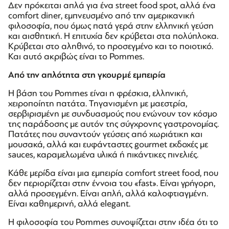
Δεν πρόκειται απλά για ένα street food spot, αλλά ένα
comfort diner, εμπνευσμένο από την αμερικανική
φιλοσοφία, που όμως πατά γερά στην ελληνική γεύση
και αισθητική. Η επιτυχία δεν κρύβεται στα πολύπλοκα.
Κρύβεται στο αληθινό, το προσεγμένο και το ποιοτικό.
Και αυτό ακριβώς είναι το Pommes.
Από την απλότητα στη γκουρμέ εμπειρία
Η βάση του Pommes είναι η φρέσκια, ελληνική,
χειροποίητη πατάτα. Τηγανισμένη με μαεστρία,
σερβιρισμένη με συνδυασμούς που ενώνουν τον κόσμο
της παράδοσης με αυτόν της σύγχρονης γαστρονομίας.
Πατάτες που συναντούν γεύσεις από χωριάτικη και
μουσακά, αλλά και ευφάνταστες gourmet εκδοχές με
sauces, καραμελωμένα υλικά ή πικάντικες πινελιές.
Κάθε μερίδα είναι μια εμπειρία comfort street food, που
δεν περιορίζεται στην έννοια του «fast». Είναι γρήγορη,
αλλά προσεγμένη. Είναι απλή, αλλά καλοφτιαγμένη.
Είναι καθημερινή, αλλά elegant.
Η φιλοσοφία του Pommes συνοψίζεται στην ιδέα ότι το