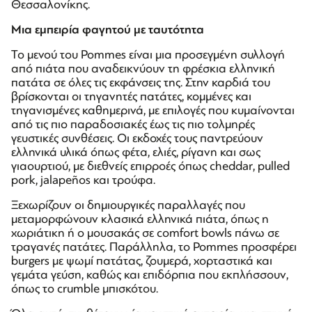
Θεσσαλονίκης.
Μια εμπειρία φαγητού με ταυτότητα
Το μενού του Pommes είναι μια προσεγμένη συλλογή
από πιάτα που αναδεικνύουν τη φρέσκια ελληνική
πατάτα σε όλες τις εκφάνσεις της. Στην καρδιά του
βρίσκονται οι τηγανητές πατάτες, κομμένες και
τηγανισμένες καθημερινά, με επιλογές που κυμαίνονται
από τις πιο παραδοσιακές έως τις πιο τολμηρές
γευστικές συνθέσεις. Οι εκδοχές τους παντρεύουν
ελληνικά υλικά όπως φέτα, ελιές, ρίγανη και σως
γιαουρτιού, με διεθνείς επιρροές όπως cheddar, pulled
pork, jalapeños και τρούφα.
Ξεχωρίζουν οι δημιουργικές παραλλαγές που
μεταμορφώνουν κλασικά ελληνικά πιάτα, όπως η
χωριάτικη ή ο μουσακάς σε comfort bowls πάνω σε
τραγανές πατάτες. Παράλληλα, το Pommes προσφέρει
burgers με ψωμί πατάτας, ζουμερά, χορταστικά και
γεμάτα γεύση, καθώς και επιδόρπια που εκπλήσσουν,
όπως το crumble μπισκότου.