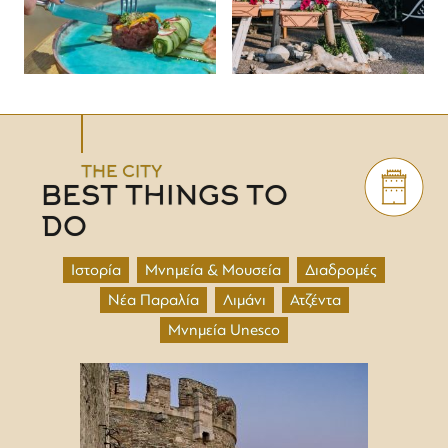
THE CITY
BEST THINGS TO
DO
Ιστορία
Μνημεία & Μουσεία
Διαδρομές
Νέα Παραλία
Λιμάνι
Ατζέντα
Μνημεία Unesco