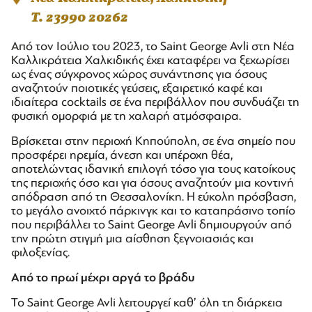
T. 23990 20262
Από τον Ιούλιο του 2023, το Saint George Avli στη Νέα
Καλλικράτεια Χαλκιδικής έχει καταφέρει να ξεχωρίσει
ως ένας σύγχρονος χώρος συνάντησης για όσους
αναζητούν ποιοτικές γεύσεις, εξαιρετικό καφέ και
ιδιαίτερα cocktails σε ένα περιβάλλον που συνδυάζει τη
φυσική ομορφιά με τη χαλαρή ατμόσφαιρα.
Βρίσκεται στην περιοχή Κηπούπολη, σε ένα σημείο που
προσφέρει ηρεμία, άνεση και υπέροχη θέα,
αποτελώντας ιδανική επιλογή τόσο για τους κατοίκους
της περιοχής όσο και για όσους αναζητούν μια κοντινή
απόδραση από τη Θεσσαλονίκη. Η εύκολη πρόσβαση,
το μεγάλο ανοιχτό πάρκινγκ και το καταπράσινο τοπίο
που περιβάλλει το Saint George Avli δημιουργούν από
την πρώτη στιγμή μια αίσθηση ξεγνοιασιάς και
φιλοξενίας.
Από το πρωί μέχρι αργά το βράδυ
Το Saint George Avli λειτουργεί καθ’ όλη τη διάρκεια