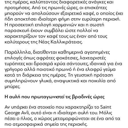
της ημέρας, καλύπτοντας διαφορετικές ανάγκες και
προτιμήσεις. Από τις πρωινές ώρες, οι επισκέπτες
μπορούν να απολαύσουν εξαιρετικό καφέ, ο οποίος έχει
ήδη αποκτήσει ιδιαίτερη φήμη στην ευρύτερη περιοχή.
Η προσεκτική επιλογή χαρμανιών και η σωστή
παρασκευή έχουν συμβάλει ώστε πολλοί να
χαρακτηρίζουν τον καφέ τους ως έναν από τους
καλύτερους της Νέας Καλλικράτειας.
Παράλληλα, διατίθενται καθημερινά αγαπημένες
επιλογές όπως αφράτες φοκάτσιες, λαχταριστές
τυρόπιτες και δροσερά κρύα σάντουιτς, ιδανικά για ένα
γρήγορο αλλά ποιοτικό πρωινό ή ένα ελαφρύ γεύμα
κατά τη διάρκεια της ημέρας. Τη γευστική πρόταση
συμπληρώνουν γλυκά, αναψυκτικά και ποικιλία από
μπύρες.
Η αυλή που πρωταγωνιστεί τις βραδινές ώρες
Αν υπάρχει ένα στοιχείο που χαρακτηρίζει το Saint
George Avli, αυτό είναι η ιδιαίτερη αυλή του. Μόλις
πέσει ο ήλιος, ο χώρος μεταμορφώνεται σε ένα από τα
πιο ατμοσφαιρικά σημεία της περιοχής.