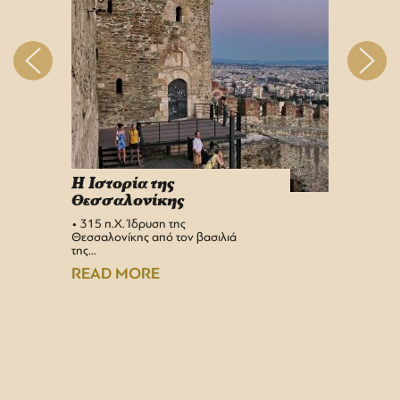
H Iστορία της
Info 
Θεσσαλονίκης
στη 
• 315 π.Χ. Ίδρυση της
Αεροδρ
Θεσσαλονίκης από τον βασιλιά
Υπερσύ
της…
αναβαθμ
Αεροδρ
READ MORE
READ