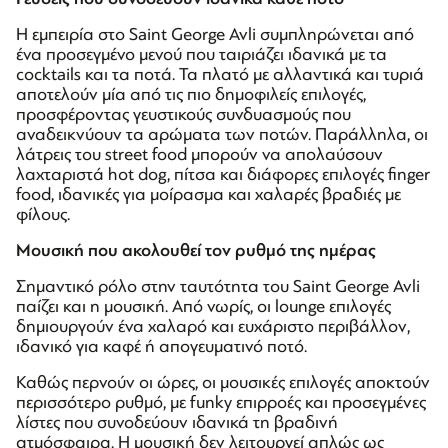
Η εμπειρία στο Saint George Avli συμπληρώνεται από
ένα προσεγμένο μενού που ταιριάζει ιδανικά με τα
cocktails και τα ποτά. Τα πλατό με αλλαντικά και τυριά
αποτελούν μία από τις πιο δημοφιλείς επιλογές,
προσφέροντας γευστικούς συνδυασμούς που
αναδεικνύουν τα αρώματα των ποτών. Παράλληλα, οι
λάτρεις του street food μπορούν να απολαύσουν
λαχταριστά hot dog, πίτσα και διάφορες επιλογές finger
food, ιδανικές για μοίρασμα και χαλαρές βραδιές με
φίλους.
Μουσική που ακολουθεί τον ρυθμό της ημέρας
Σημαντικό ρόλο στην ταυτότητα του Saint George Avli
παίζει και η μουσική. Από νωρίς, οι lounge επιλογές
δημιουργούν ένα χαλαρό και ευχάριστο περιβάλλον,
ιδανικό για καφέ ή απογευματινό ποτό.
Καθώς περνούν οι ώρες, οι μουσικές επιλογές αποκτούν
περισσότερο ρυθμό, με funky επιρροές και προσεγμένες
λίστες που συνοδεύουν ιδανικά τη βραδινή
ατμόσφαιρα. Η μουσική δεν λειτουργεί απλώς ως