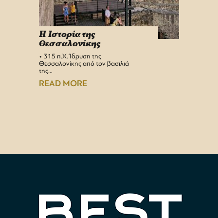
H Iστορία της
Info 
Θεσσαλονίκης
στη 
• 315 π.Χ. Ίδρυση της
Αεροδρ
Θεσσαλονίκης από τον βασιλιά
Υπερσύ
της…
αναβαθμ
Αεροδρ
READ MORE
READ