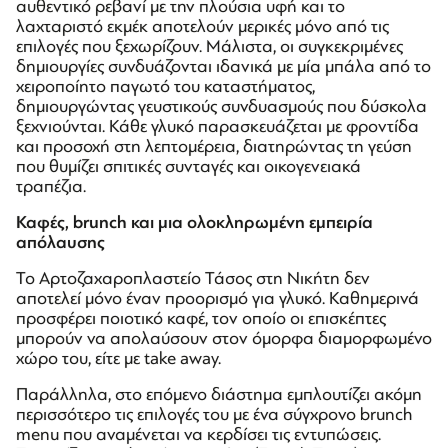
αυθεντικό ρεβανί με την πλούσια υφή και το
λαχταριστό εκμέκ αποτελούν μερικές μόνο από τις
επιλογές που ξεχωρίζουν. Μάλιστα, οι συγκεκριμένες
δημιουργίες συνδυάζονται ιδανικά με μία μπάλα από το
χειροποίητο παγωτό του καταστήματος,
δημιουργώντας γευστικούς συνδυασμούς που δύσκολα
ξεχνιούνται. Κάθε γλυκό παρασκευάζεται με φροντίδα
και προσοχή στη λεπτομέρεια, διατηρώντας τη γεύση
που θυμίζει σπιτικές συνταγές και οικογενειακά
τραπέζια.
Καφές, brunch και μια ολοκληρωμένη εμπειρία
απόλαυσης
Το Αρτοζαχαροπλαστείο Τάσος στη Νικήτη δεν
αποτελεί μόνο έναν προορισμό για γλυκό. Καθημερινά
προσφέρει ποιοτικό καφέ, τον οποίο οι επισκέπτες
μπορούν να απολαύσουν στον όμορφα διαμορφωμένο
χώρο του, είτε με take away.
Παράλληλα, στο επόμενο διάστημα εμπλουτίζει ακόμη
περισσότερο τις επιλογές του με ένα σύγχρονο brunch
menu που αναμένεται να κερδίσει τις εντυπώσεις.