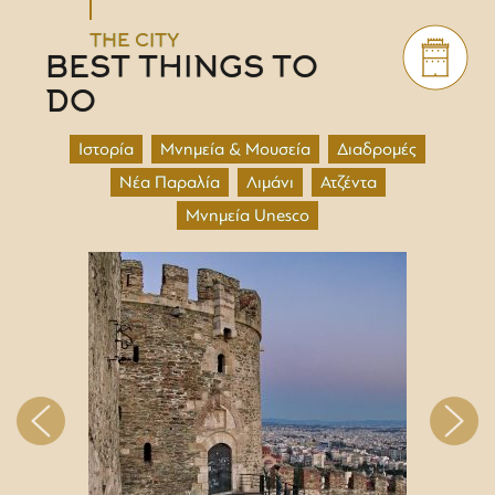
THE CITY
BEST THINGS TO
DO
Ιστορία
Μνημεία & Μουσεία
Διαδρομές
Νέα Παραλία
Λιμάνι
Ατζέντα
Μνημεία Unesco