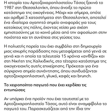
Η ιστορία του Αρτοζαχαροπλαστείου Τάσος ξεκινά το
1987 στη Θεσσαλονίκη, όπου άνοιξε το πρώτο
κατάστημα της οικογένειας. Μέχρι και σήμερα, οπότε
και αριθμεί 3 καταστήματα στη Θεσσαλονίκη, αποτελεί
ένα ιδιαίτερα αγαπητό σημείο αναφοράς για τους
κατοίκους της πόλης, έχοντας χτίσει μια σχέση
εμπιστοσύνης με το κοινό μέσα από την αφοσίωση στην
ποιότητα και τη συνέπεια στις γεύσεις του.
Η πολυετής πορεία του έχει συμβάλει στη δημιουργία
μιας ισχυρής παράδοσης που μεταφέρεται από γενιά σε
γενιά και η οποία τα τελευταία 15 χρόνια «ανθίζει» και
στη Νικήτη της Χαλκιδικής, στο τέταρτο κατάστημα της
οικογενειακής αυτής επιχείρησης. Πρόκειται για ένα
σύγχρονο σημείο συνάντησης, όπου συνδυάζονται
αρτοζαχαροπλαστική, γλυκό, καφές και brunch.
Το χειροποίητο παγωτό που έχει κερδίσει τις
εντυπώσεις
Αν υπάρχει ένα προϊόν που έχει ταυτιστεί με το
Αρτοζαχαροπλαστείο Τάσος, αυτό είναι αναμφίβολα το
παγωτό του. Παρασκευάζεται από την ίδια την