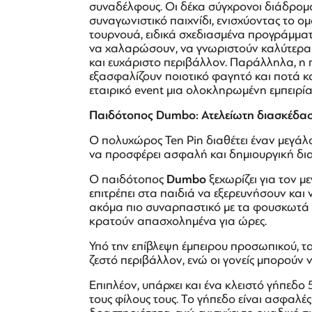
συναδέλφους. Οι δέκα σύγχρονοι διάδρομοι
συναγωνιστικό παιχνίδι, ενισχύοντας το 
τουρνουά, ειδικά σχεδιασμένα προγράμματ
να χαλαρώσουν, να γνωριστούν καλύτερα κ
και ευχάριστο περιβάλλον. Παράλληλα, η 
εξασφαλίζουν ποιοτικό φαγητό και ποτά κ
εταιρικό event μια ολοκληρωμένη εμπειρία
Παιδότοπος Dumbo: Ατελείωτη διασκέδαση
Ο πολυχώρος Ten Pin διαθέτει έναν μεγάλ
να προσφέρει ασφαλή και δημιουργική δια
Ο παιδότοπος
Dumbo
ξεχωρίζει για τον 
επιτρέπει στα παιδιά να εξερευνήσουν και 
ακόμα πιο συναρπαστικό με τα φουσκωτά π
κρατούν απασχολημένα για ώρες.
Υπό την επίβλεψη έμπειρου προσωπικού, τ
ζεστό περιβάλλον, ενώ οι γονείς μπορού
Επιπλέον, υπάρχει και ένα κλειστό γήπεδ
τους φίλους τους. Το γήπεδο είναι ασφαλές