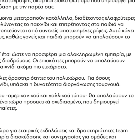
α καταγραφής σκορ και ειδικό φωτισμό που δημιουργεί μια
δαση με την παρέα σας.
ρομοινα μετατραπούν κατάλληλα, διαθέτοντας ελαφρύτερες
λύνοντας το παιχνίδι και επιτρέποντας στα παιδιά να
ητεύονται από συνεχείς αποτυχημένες ρίψεις. Αυτό κάνει
δους, καθώς γονείς και παιδιά μπορούν να απολαύσουν το
 έτσι ώστε να προσφέρει μια ολοκληρωμένη εμπειρία, με
ς διαδρόμους. Οι επισκέπτες μπορούν να απολαύσουν
ιχνίδι ακόμα πιο ευχάριστο.
λλες δραστηριότητες του πολυχώρου. Για όσους
χνίδι, υπάρχει η δυνατότητα διοργάνωσης τουρνουά.
ρδου -αμερικανικού και γαλλικού τύπου- θα απολαύσουν το
ε ένα χώρο προσεκτικά σχεδιασμένο, που δημιουργεί
αίκτες.
χώρο για εταιρικές εκδηλώσεις και δραστηριότητες team
ιρία διασκέδασης και συνεργασίας για ομάδες και