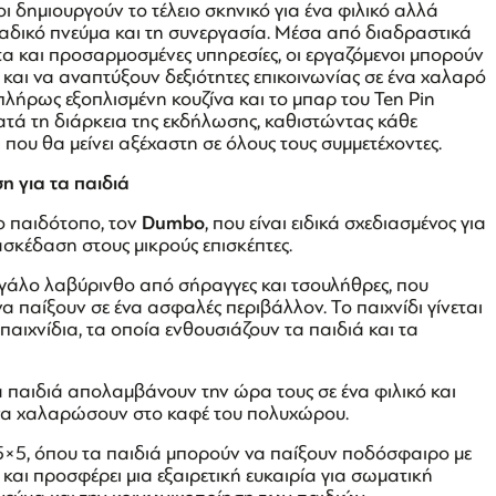
 δημιουργούν το τέλειο σκηνικό για ένα φιλικό αλλά
ομαδικό πνεύμα και τη συνεργασία. Μέσα από διαδραστικά
α και προσαρμοσμένες υπηρεσίες, οι εργαζόμενοι μπορούν
αι να αναπτύξουν δεξιότητες επικοινωνίας σε ένα χαλαρό
πλήρως εξοπλισμένη κουζίνα και το μπαρ του Ten Pin
ατά τη διάρκεια της εκδήλωσης, καθιστώντας κάθε
 που θα μείνει αξέχαστη σε όλους τους συμμετέχοντες.
 για τα παιδιά
ο παιδότοπο, τον
Dumbo
, που είναι ειδικά σχεδιασμένος για
σκέδαση στους μικρούς επισκέπτες.
μεγάλο λαβύρινθο από σήραγγες και τσουλήθρες, που
να παίξουν σε ένα ασφαλές περιβάλλον. Το παιχνίδι γίνεται
αιχνίδια, τα οποία ενθουσιάζουν τα παιδιά και τα
α παιδιά απολαμβάνουν την ώρα τους σε ένα φιλικό και
ν να χαλαρώσουν στο καφέ του πολυχώρου.
ο 5×5, όπου τα παιδιά μπορούν να παίξουν ποδόσφαιρο με
 και προσφέρει μια εξαιρετική ευκαιρία για σωματική