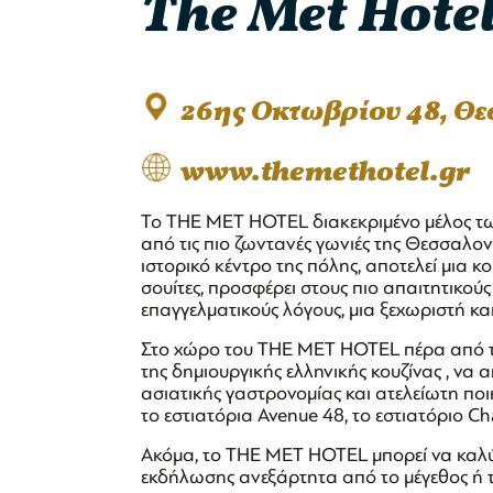
The Met Hote
26ης Οκτωβρίου 48, Θ
www.themethotel.gr
Το THE MET HOTEL διακεκριμένο μέλος των 
από τις πιο ζωντανές γωνιές της Θεσσαλον
ιστορικό κέντρο της πόλης, αποτελεί μια 
σουίτες, προσφέρει στους πιο απαιτητικούς 
επαγγελματικούς λόγους, μια ξεχωριστή κα
Στο χώρο του THE MET HOTEL πέρα από τη 
της δημιουργικής ελληνικής κουζίνας , να
ασιατικής γαστρονομίας και ατελείωτη ποικ
το εστιατόρια Avenue 48, το εστιατόριο Ch
Ακόμα, το THE MET HOTEL μπορεί να καλύψε
εκδήλωσης ανεξάρτητα από το μέγεθος ή 