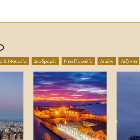
O
α & Μουσεία
Διαδρομές
Νέα Παραλία
Λιμάνι
Ατζέντα