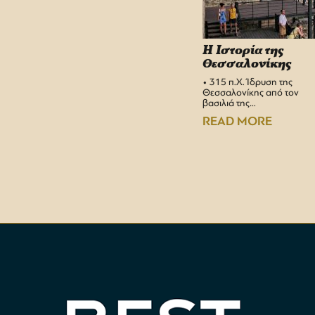
H Iστορία της
Θεσσαλονίκης
• 315 π.Χ. Ίδρυση της
Θεσσαλονίκης από τον
βασιλιά της…
READ MORE