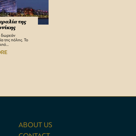
αραλία της
Θεσσαλονίκη / κομψή
νίκης
- επώνυμη - κοσμική -
εναλλακτική
ν δωρεάν
α της πόλης. Το
• Λεωφόρος Τσιμισκή. Σημείο
 Από…
αναφοράς. Θα τα βρείτε όλα
εκεί:…
ORE
READ MORE
ABOUT US
CONTACT