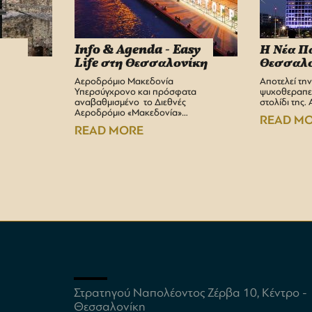
Info & Agenda - Easy
Η Νέα Π
Life στη Θεσσαλονίκη
Θεσσαλο
Αεροδρόμιο Μακεδονία
Αποτελεί τη
Υπερσύγχρονο και πρόσφατα
ψυχοθεραπεί
αναβαθμισμένο το Διεθνές
στολίδι της.
Αεροδρόμιο «Μακεδονία»…
READ M
READ MORE
Στρατηγού Ναπολέοντος Ζέρβα 10, Κέντρο -
Θεσσαλονίκη