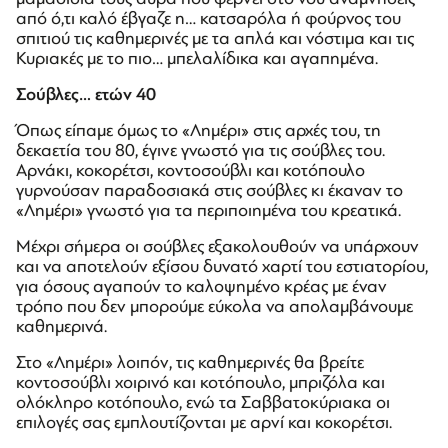
από ό,τι καλό έβγαζε η… κατσαρόλα ή φούρνος του
σπιτιού τις καθημερινές με τα απλά και νόστιμα και τις
Κυριακές με το πιο… μπελαλίδικα και αγαπημένα.
Σούβλες… ετών 40
Όπως είπαμε όμως το «Λημέρι» στις αρχές του, τη
δεκαετία του 80, έγινε γνωστό για τις σούβλες του.
Αρνάκι, κοκορέτσι, κοντοσούβλι και κοτόπουλο
γυρνούσαν παραδοσιακά στις σούβλες κι έκαναν το
«Λημέρι» γνωστό για τα περιποιημένα του κρεατικά.
Μέχρι σήμερα οι σούβλες εξακολουθούν να υπάρχουν
και να αποτελούν εξίσου δυνατό χαρτί του εστιατορίου,
για όσους αγαπούν το καλοψημένο κρέας με έναν
τρόπο που δεν μπορούμε εύκολα να απολαμβάνουμε
καθημερινά.
Στο «Λημέρι» λοιπόν, τις καθημερινές θα βρείτε
κοντοσούβλι χοιρινό και κοτόπουλο, μπριζόλα και
ολόκληρο κοτόπουλο, ενώ τα Σαββατοκύριακα οι
επιλογές σας εμπλουτίζονται με αρνί και κοκορέτσι.