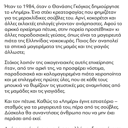
Ήταν το 1984, όταν ο Θανάσης Γκόγκος δημιούργησε
το «Λημέρι». Ένα στέκι κρεατοφαγίας που φημιζόταν
για τις μερακλίδικες σούβλες του. Αρνί, κοκορέτσι και
άλλες εκλεκτές επιλογές γίνονταν ανάρπαστες. Αφού το
αρχικό εγχείρημα πέτυχε, στην πορεία προστέθηκαν κι
άλλες παραδοσιακές γεύσεις, όπως είναι τα μαγειρευτά
πιάτα της Ελληνίδας νοικοκυράς. Ποιος δεν αναπολεί
τα σπιτικά μαγειρέματα της μαμάς και της γιαγιάς
άλλωστε;
Στόχος λοιπόν της οικογενειακής αυτής επιχείρησης
ήταν, από την αρχή της, να προσφέρει νόστιμα,
παραδοσιακά και καλομαγειρεμένα πιάτα χειροποίητα
και με επιλεγμένες πρώτες ύλες, που σε κάθε τους
μπουκιά να θυμίζουν τις γευστικές μας αναμνήσεις από
τις μαμάδες και τις γιαγιάδες.
Και τον πέτυχε. Καθώς το «Λημέρι» έγινε εστιατόριο –
σταθμός για τα μαγειρευτά του, πέρα από τις σούβλες.
Δύσκολα θα συναντήσεις άνθρωπο που να μην έχει
περάσει από εκεί.