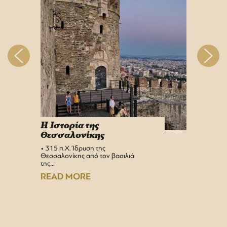
H Iστορία της
Info 
Θεσσαλονίκης
στη 
• 315 π.Χ. Ίδρυση της
Αεροδρ
Θεσσαλονίκης από τον βασιλιά
Υπερσύ
της…
αναβαθμ
Αεροδρ
READ MORE
READ