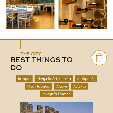
THE CITY
BEST THINGS TO
DO
Ιστορία
Μνημεία & Μουσεία
Διαδρομές
Νέα Παραλία
Λιμάνι
Ατζέντα
Μνημεία Unesco