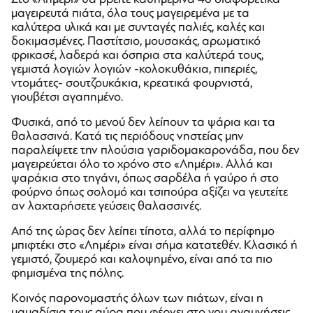
μαγειρευτά πιάτα, όλα τους μαγειρεμένα με τα
καλύτερα υλικά και με συνταγές παλιές, καλές και
δοκιμασμένες. Παστίτσιο, μουσακάς, αρωματικό
φρικασέ, λαδερά και όσπρια στα καλύτερά τους,
γεμιστά λογιών λογιών -κολοκυθάκια, πιπεριές,
ντομάτες- σουτζουκάκια, κρεατικά φουρνιστά,
γιουβέτσι αγαπημένο.
Φυσικά, από το μενού δεν λείπουν τα ψάρια και τα
θαλασσινά. Κατά τις περιόδους νηστείας μην
παραλείψετε την πλούσια γαριδομακαρονάδα, που δεν
μαγειρεύεται όλο το χρόνο στο «Λημέρι». Αλλά και
ψαράκια στο τηγάνι, όπως σαρδέλα ή γαύρο ή στο
φούρνο όπως σολομό και τσιπούρα αξίζει να γευτείτε
αν λαχταρήσετε γεύσεις θαλασσινές.
Από της ώρας δεν λείπει τίποτα, αλλά το περίφημο
μπιφτέκι στο «Λημέρι» είναι σήμα κατατεθέν. Κλασικό ή
γεμιστό, ζουμερό και καλοψημένο, είναι από τα πιο
φημισμένα της πόλης.
Κοινός παρονομαστής όλων των πιάτων, είναι η
μαμαδίσια τους αύρα που φέρνει στο νου αναμνήσεις