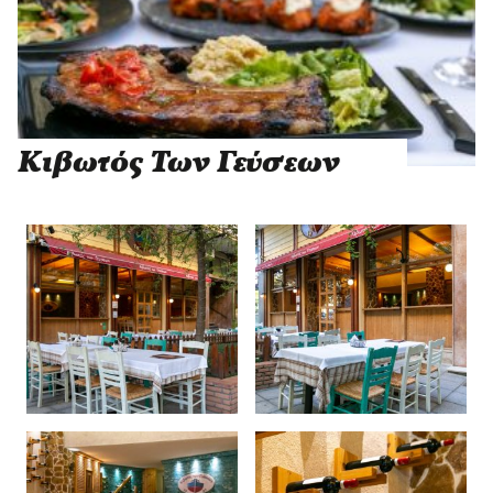
Κιβωτός Των Γεύσεων