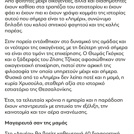
Από φοιτητές μέχρι οικογένειες, αλλά και διασημότητες
έχουν καθίσει στα τραπέζια του εστιατορίου κι έχουν
φάει κι έχουν πιει κι έχουν γράψει κομμάτι της ιστορίας
αυτού που σήμερα είναι το «Λημέρι», συνώνυμο
δηλαδή του καλού σπιτικού φαγητού και της καλής
παρέας.
Στην πορεία εντάχθηκαν στο δυναμικό της ομάδας και
οι νεότεροι της οικογένειας, με τη δεύτερη γενιά σήμερα
να είναι στο τιμόνι της επιχείρησης. Ο Θωμάς Γκόγκος
και ο ξάδερφός του Ζήσης Τζήκας αφοσιώθηκαν στην
οικογενειακή επιχείρηση, πιστοί στην αρχική της
φιλοσοφία την οποία υπηρετούν μέχρι και σήμερα.
Φυσικά από το «Λημέρι» δεν λείπει ποτέ και η μαμά, η
κυρία Χρυσούλα, σταθερή αξία στο ιστορικό
εστιατόριο της Θεσσαλονίκης.
Έτσι, τα τελευταία χρόνια η εμπειρία και η παράδοση
έχουν «παντρευτεί» με επιτυχία την εξέλιξη, την
καινοτομία και τον αέρα ανανέωσης.
Μαγειρευτά σαν της μαμάς
Στο «Λημέρι» θα βρείτε καθημερινά 40 διαφορετικά