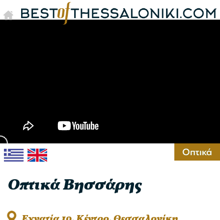
Οπτικά
Οπτικά Βησσάρης
Εγνατία 10, Kέντρο, Θεσσαλονίκη