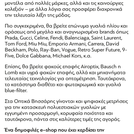
μοντέλα από πολλές μάρκες, αλλά και τις καινούργιες
κολεξιόν – με άλλα λόγια σας προσφέρει διαχρονικά
την τελευταία λέξη της μόδας.
Πιο συγκεκριμένα, θα βρείτε επώνυμα γυαλιά ηλίου και
οράσεως από μεγάλα και αναγνωρισμένα brands όπως
Prada, Gucci, Celine, Fendi, Balenciaga, Saint Laurent,
Tom Ford, Miu Miu, Emporio Armani, Carrera, David
Beckham, Polo, Ray-Ban, Vogue, Retro Super Future, 9-
Five, Dolce Gabbana, Michael Kors, κ.α.
Επίσης, θα βρείτε φακούς επαφής Airoptix, Bausch n
Lomb και υγρά φακών επαφής, αλλά και μηχανήματα
τελευταίας τεχνολογίας για οπτομέτρηση. Ταυτόχρονα,
το κατάστημα διαθέτει και φωτοχρωμικά και γυαλιά
blue-filter.
Στα Οπτικά Βησσάρης γίνονται και ψηφιακές μετρήσεις
για την κατασκευή πολυεστιακών γυαλιών με
εγγυημένη προσαρμογή, κορυφαία ποιότητα και
ταυτόχρονα, πάντα στις καλύτερες τιμές της αγοράς.
Ένα δημοφιλές
e
–
shop
που έχει κερδίσει την