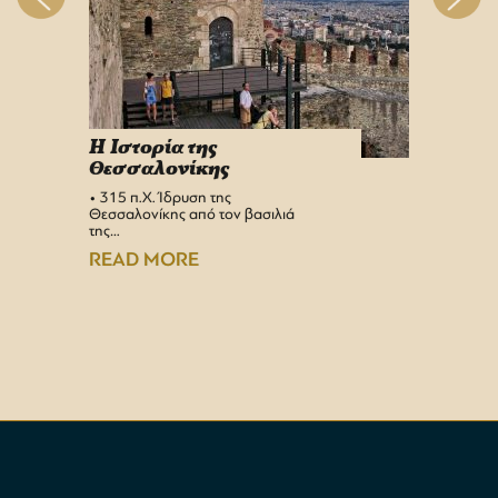
H Iστορία της
Info 
Θεσσαλονίκης
στη 
• 315 π.Χ. Ίδρυση της
Αεροδρ
Θεσσαλονίκης από τον βασιλιά
Υπερσύ
της…
αναβαθμ
Αεροδρ
READ MORE
READ