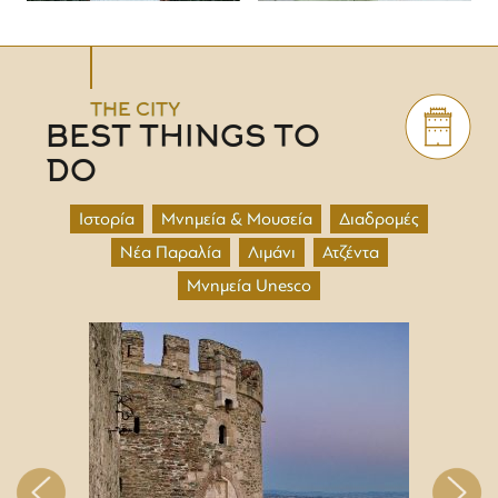
THE CITY
BEST THINGS TO
DO
Ιστορία
Μνημεία & Μουσεία
Διαδρομές
Νέα Παραλία
Λιμάνι
Ατζέντα
Μνημεία Unesco