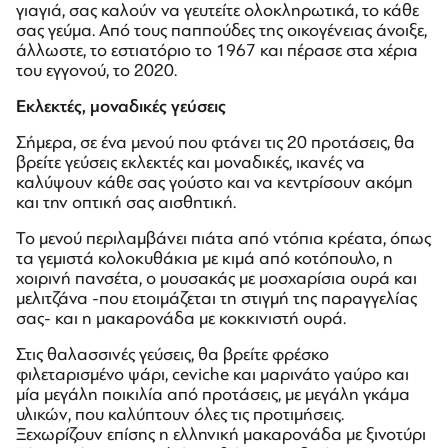
γιαγιά, σας καλούν να γευτείτε ολοκληρωτικά, το κάθε
σας γεύμα. Από τους παππούδες της οικογένειας άνοιξε,
άλλωστε, το εστιατόριο το 1967 και πέρασε στα χέρια
του εγγονού, το 2020.
Εκλεκτές, μοναδικές γεύσεις
Σήμερα, σε ένα μενού που φτάνει τις 20 προτάσεις, θα
βρείτε γεύσεις εκλεκτές και μοναδικές, ικανές να
καλύψουν κάθε σας γούστο και να κεντρίσουν ακόμη
και την οπτική σας αισθητική.
Το μενού περιλαμβάνει πιάτα από ντόπια κρέατα, όπως
τα γεμιστά κολοκυθάκια με κιμά από κοτόπουλο, η
χοιρινή πανσέτα, ο μουσακάς με μοσχαρίσια ουρά και
μελιτζάνα -που ετοιμάζεται τη στιγμή της παραγγελίας
σας- και η μακαρονάδα με κοκκινιστή ουρά.
Στις θαλασσινές γεύσεις, θα βρείτε φρέσκο
φιλεταρισμένο ψάρι, ceviche και μαρινάτο γαύρο και
μία μεγάλη ποικιλία από προτάσεις, με μεγάλη γκάμα
υλικών, που καλύπτουν όλες τις προτιμήσεις.
Ξεχωρίζουν επίσης η ελληνική μακαρονάδα με ξινοτύρι