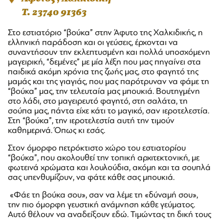
T. 23740 91363
Στο εστιατόριο “βούκα” στην Άφυτο της Χαλκιδικής, η
ελληνική παράδοση και οι γεύσεις, έρχονται να
συναντήσουν την εκλεπτυσμένη και πολλά υποσχόμενη
μαγειρική, “δεμένες” με μία λέξη που μας πηγαίνει στα
παιδικά ακόμη χρόνια της ζωής μας, στο φαγητό της
μαμάς και της γιαγιάς, που μας παρότρυναν να φάμε τη
“βούκα” μας, την τελευταία μας μπουκιά. Βουτηγμένη
στο λάδι, στο μαγειρευτό φαγητό, στη σαλάτα, τη
σούπα μας, πάντα είχε κάτι το μαγικό, σαν ιεροτελεστία.
Στη “βούκα”, την ιεροτελεστία αυτή την τιμούν
καθημερινά. Όπως κι εσάς.
Στον όμορφο πετρόκτιστο χώρο του εστιατορίου
“βούκα”, που ακολουθεί την τοπική αρχιτεκτονική, με
φωτεινά χρώματα και λουλούδια, ακόμη και τα σουπλά
σας υπενθυμίζουν, να φάτε κάθε σας μπουκιά.
«Φάε τη βούκα σου», σαν να λέμε τη «δύναμή σου»,
την πιο όμορφη γευστική ανάμνηση κάθε γεύματος.
Αυτό θέλουν να αναδείξουν εδώ. Τιμώντας τη δική τους