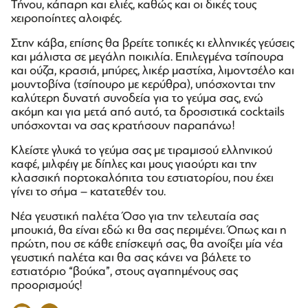
Τήνου, κάπαρη και ελιές, καθώς και οι δικές τους
χειροποίητες αλοιφές.
Στην κάβα, επίσης θα βρείτε τοπικές κι ελληνικές γεύσεις
και μάλιστα σε μεγάλη ποικιλία. Επιλεγμένα τσίπουρα
και ούζα, κρασιά, μπύρες, λικέρ μαστίχα, λιμοντσέλο και
μουντοβίνα (τσίπουρο με κερύθρα), υπόσχονται την
καλύτερη δυνατή συνοδεία για το γεύμα σας, ενώ
ακόμη και για μετά από αυτό, τα δροσιστικά cocktails
υπόσχονται να σας κρατήσουν παραπάνω!
Κλείστε γλυκά το γεύμα σας με τιραμισού ελληνικού
καφέ, μιλφέιγ με δίπλες και μους γιαούρτι και την
κλασσική πορτοκαλόπιτα του εστιατορίου, που έχει
γίνει το σήμα – κατατεθέν του.
Νέα γευστική παλέτα Όσο για την τελευταία σας
μπουκιά, θα είναι εδώ κι θα σας περιμένει. Όπως και η
πρώτη, που σε κάθε επίσκεψή σας, θα ανοίξει μία νέα
γευστική παλέτα και θα σας κάνει να βάλετε το
εστιατόριο “βούκα”, στους αγαπημένους σας
προορισμούς!