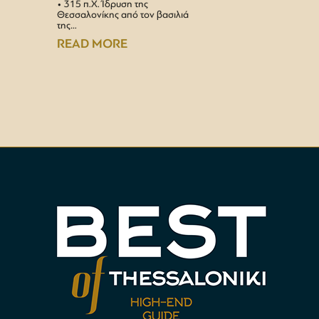
• 315 π.Χ. Ίδρυση της
Αεροδρ
Θεσσαλονίκης από τον βασιλιά
Υπερσύ
της…
αναβαθμ
Αεροδρ
READ MORE
READ