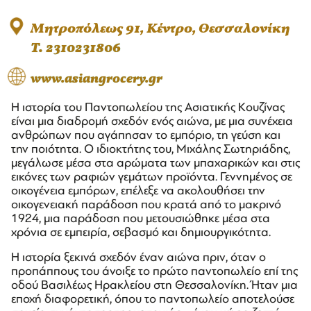
Μητροπόλεως 91, Κέντρο, Θεσσαλονίκη
T. 2310231806
www.asiangrocery.gr
Η ιστορία του Παντοπωλείου της Ασιατικής Κουζίνας
είναι μια διαδρομή σχεδόν ενός αιώνα, με μια συνέχεια
ανθρώπων που αγάπησαν το εμπόριο, τη γεύση και
την ποιότητα. Ο ιδιοκτήτης του, Μιχάλης Σωτηριάδης,
μεγάλωσε μέσα στα αρώματα των μπαχαρικών και στις
εικόνες των ραφιών γεμάτων προϊόντα. Γεννημένος σε
οικογένεια εμπόρων, επέλεξε να ακολουθήσει την
οικογενειακή παράδοση που κρατά από το μακρινό
1924, μια παράδοση που μετουσιώθηκε μέσα στα
χρόνια σε εμπειρία, σεβασμό και δημιουργικότητα.
Η ιστορία ξεκινά σχεδόν έναν αιώνα πριν, όταν ο
προπάππους του άνοιξε το πρώτο παντοπωλείο επί της
οδού Βασιλέως Ηρακλείου στη Θεσσαλονίκη. Ήταν μια
εποχή διαφορετική, όπου το παντοπωλείο αποτελούσε