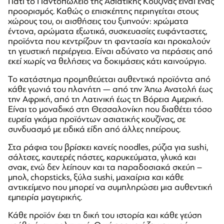
Γιατί το Παντοπωλείο της Ασιατικής Κουζίνας είναι ένας
προορισμός. Καθώς ο επισκέπτης περιηγείται στους
χώρους του, οι αισθήσεις του ξυπνούν: χρώματα
έντονα, αρώματα εξωτικά, συσκευασίες ευφάνταστες,
προϊόντα που κεντρίζουν τη φαντασία και προκαλούν
τη γευστική περιέργεια. Είναι αδύνατο να περάσεις από
εκεί χωρίς να θελήσεις να δοκιμάσεις κάτι καινούργιο.
Το κατάστημα προμηθεύεται αυθεντικά προϊόντα από
κάθε γωνιά του πλανήτη — από την Άπω Ανατολή έως
την Αφρική, από τη Λατινική έως τη Βόρεια Αμερική.
Είναι το μοναδικό στη Θεσσαλονίκη που διαθέτει τόσο
ευρεία γκάμα προϊόντων ασιατικής κουζίνας, σε
συνδυασμό με ειδικά είδη από άλλες ηπείρους.
Στα ράφια του βρίσκει κανείς noodles, ρύζια για sushi,
σάλτσες, καυτερές πάστες, καρυκεύματα, γλυκά και
σνακ, ενώ δεν λείπουν και τα παραδοσιακά σκεύη –
μπολ, chopsticks, ξύλα sushi, μαχαίρια και κάθε
αντικείμενο που μπορεί να συμπληρώσει μια αυθεντική
εμπειρία μαγειρικής.
Κάθε προϊόν έχει τη δική του ιστορία και κάθε γεύση