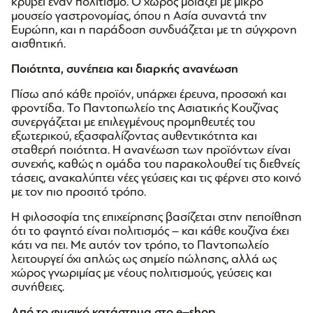
κρύβει έναν πολιτισμό. Ο χώρος μοιάζει με μικρό
μουσείο γαστρονομίας, όπου η Ασία συναντά την
Ευρώπη, και η παράδοση συνδυάζεται με τη σύγχρονη
αισθητική.
Ποιότητα, συνέπεια και διαρκής ανανέωση
Πίσω από κάθε προϊόν, υπάρχει έρευνα, προσοχή και
φροντίδα. Το Παντοπωλείο της Ασιατικής Κουζίνας
συνεργάζεται με επιλεγμένους προμηθευτές του
εξωτερικού, εξασφαλίζοντας αυθεντικότητα και
σταθερή ποιότητα. Η ανανέωση των προϊόντων είναι
συνεχής, καθώς η ομάδα του παρακολουθεί τις διεθνείς
τάσεις, ανακαλύπτει νέες γεύσεις και τις φέρνει στο κοινό
με τον πιο προσιτό τρόπο.
Η φιλοσοφία της επιχείρησης βασίζεται στην πεποίθηση
ότι το φαγητό είναι πολιτισμός – και κάθε κουζίνα έχει
κάτι να πει. Με αυτόν τον τρόπο, το Παντοπωλείο
λειτουργεί όχι απλώς ως σημείο πώλησης, αλλά ως
χώρος γνωριμίας με νέους πολιτισμούς, γεύσεις και
συνήθειες.
Από το φυσικό κατάστημα στο
e
–
shop