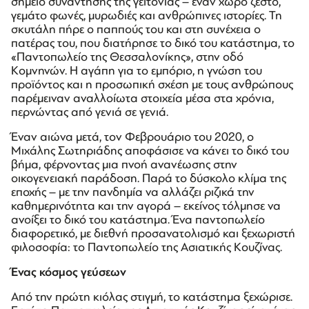
σημείο συνάντησης της γειτονιάς – έναν χώρο ζεστό,
γεμάτο φωνές, μυρωδιές και ανθρώπινες ιστορίες. Τη
σκυτάλη πήρε ο παππούς του και στη συνέχεια ο
πατέρας του, που διατήρησε το δικό του κατάστημα, το
«Παντοπωλείο της Θεσσαλονίκης», στην οδό
Κομνηνών. Η αγάπη για το εμπόριο, η γνώση του
προϊόντος και η προσωπική σχέση με τους ανθρώπους
παρέμειναν αναλλοίωτα στοιχεία μέσα στα χρόνια,
περνώντας από γενιά σε γενιά.
Έναν αιώνα μετά, τον Φεβρουάριο του 2020, ο
Μιχάλης Σωτηριάδης αποφάσισε να κάνει το δικό του
βήμα, φέρνοντας μια πνοή ανανέωσης στην
οικογενειακή παράδοση. Παρά το δύσκολο κλίμα της
εποχής – με την πανδημία να αλλάζει ριζικά την
καθημερινότητα και την αγορά – εκείνος τόλμησε να
ανοίξει το δικό του κατάστημα. Ένα παντοπωλείο
διαφορετικό, με διεθνή προσανατολισμό και ξεχωριστή
φιλοσοφία: το Παντοπωλείο της Ασιατικής Κουζίνας.
Ένας κόσμος γεύσεων
Από την πρώτη κιόλας στιγμή, το κατάστημα ξεχώρισε.