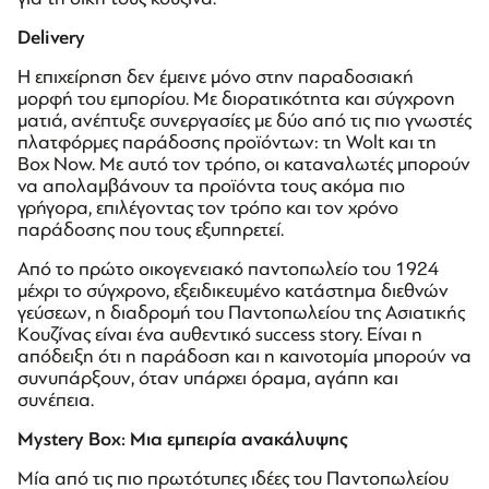
Delivery
Η επιχείρηση δεν έμεινε μόνο στην παραδοσιακή
μορφή του εμπορίου. Με διορατικότητα και σύγχρονη
ματιά, ανέπτυξε συνεργασίες με δύο από τις πιο γνωστές
πλατφόρμες παράδοσης προϊόντων: τη Wolt και τη
Box Now. Με αυτό τον τρόπο, οι καταναλωτές μπορούν
να απολαμβάνουν τα προϊόντα τους ακόμα πιο
γρήγορα, επιλέγοντας τον τρόπο και τον χρόνο
παράδοσης που τους εξυπηρετεί.
Από το πρώτο οικογενειακό παντοπωλείο του 1924
μέχρι το σύγχρονο, εξειδικευμένο κατάστημα διεθνών
γεύσεων, η διαδρομή του Παντοπωλείου της Ασιατικής
Κουζίνας είναι ένα αυθεντικό success story. Είναι η
απόδειξη ότι η παράδοση και η καινοτομία μπορούν να
συνυπάρξουν, όταν υπάρχει όραμα, αγάπη και
συνέπεια.
Mystery Box:
Μια
εμπειρία
ανακάλυψης
Μία από τις πιο πρωτότυπες ιδέες του Παντοπωλείου