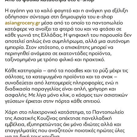
Η αγάπη για το καλό φαγητό και η ανάγκη για εξέλιξη
οδήγησαν σύντομα στη δημιουργία του e-shop
asiangrocery.gr
μέσα από το οποίο το παντοπωλείο
κατάφερε να ανοίξει τα φτερά του και να φτάσει σε
κάθε γωνιά της Ελλάδας. Η ψηφιακή του παρουσία δεν
αποτελεί απλώς ένα συμπλήρωμα, αλλά μια αυτόνομη
εμπειρία. Στον ιστότοπο, ο επισκέπτης μπορεί να
περιηγηθεί ανάμεσα σε εκατοντάδες προϊόντα,
ταξινομημένα με τρόπο φιλικό και πρακτικό.
Κάθε κατηγορία – από τα noodles και το ρύζι μέχρι τις
σάλτσες, τα κατεψυγμένα προϊόντα και τα σνακ –
συνοδεύεται από λεπτομερείς πληροφορίες, ενώ η
διαδικασία παραγγελίας είναι απλή, γρήγορη και
ασφαλής. Με λίγα μόνο κλικ, ο κόσμος των ασιατικών
γεύσεων έρχεται στην πόρτα κάθε σπιτιού.
Χάρη στο ηλεκτρονικό κατάστημα, το Παντοπωλείο
της Ασιατικής Κουζίνας απέκτησε πανελλαδική
εμβέλεια, εξυπηρετώντας όχι μόνο ιδιώτες αλλά και
επαγγελματίες που αναζητούν ποιοτικές πρώτες ύλες
για τη δική τους κουζίνα.