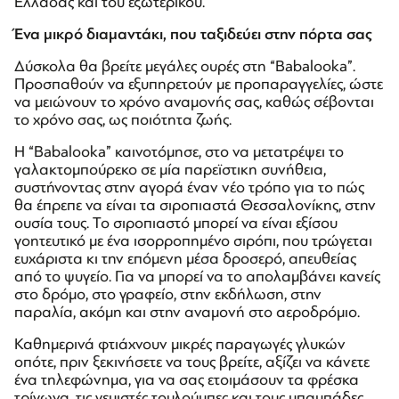
Ελλάδας και του εξωτερικού.
Ένα μικρό διαμαντάκι, που ταξιδεύει στην πόρτα σας
Δύσκολα θα βρείτε μεγάλες ουρές στη “Babalooka”.
Προσπαθούν να εξυπηρετούν με προπαραγγελίες, ώστε
να μειώνουν το χρόνο αναμονής σας, καθώς σέβονται
το χρόνο σας, ως ποιότητα ζωής.
Η “Babalooka” καινοτόμησε, στο να μετατρέψει το
γαλακτομπούρεκο σε μία παρεϊστικη συνήθεια,
συστήνοντας στην αγορά έναν νέο τρόπο για το πώς
θα έπρεπε να είναι τα σιροπιαστά Θεσσαλονίκης, στην
ουσία τους. Το σιροπιαστό μπορεί να είναι εξίσου
γοητευτικό με ένα ισορροπημένο σιρόπι, που τρώγεται
ευχάριστα κι την επόμενη μέσα δροσερό, απευθείας
από το ψυγείο. Για να μπορεί να το απολαμβάνει κανείς
στο δρόμο, στο γραφείο, στην εκδήλωση, στην
παραλία, ακόμη και στην αναμονή στο αεροδρόμιο.
Καθημερινά φτιάχνουν μικρές παραγωγές γλυκών
οπότε, πριν ξεκινήσετε να τους βρείτε, αξίζει να κάνετε
ένα τηλεφώνημα, για να σας ετοιμάσουν τα φρέσκα
τρίγωνα, τις γεμιστές τουλούμπες και τους μπαμπάδες,