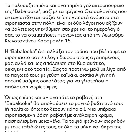
Το πολυσυζητημένο και αγαπημένο γαλακτομπούρεκο
της “Βabalooka”, μαζί με τα τρίγωνα Θεσσαλονίκης που
ανταγωνίζονται ισάξια επίσης γνωστά ονόματα στα
σιροπιαστά στην πόλη, είναι οι δύο λόγοι που αξίζουν
να βάλετε ως υπενθύμιση στο gps και το ημερολόγιό
σας, το να σταματήσετε περνώντας από την Λεωφόρο
Κωνσταντίνου Καραμανλή 15.
Η “Babalooka” έχει αλλάξει τον τρόπο που βλέπουμε το
σιροπιαστό σαν επιλογή δώρου στους αγαπημένους
μας, αλλά και ως απόλαυση στο Κυριακάτικο,
οικογενειακό τραπέζι. Σας το προτείνω μαζί με λίγο από
το παγωτό τους με γεύση καϊμάκι, φιστίκι Αιγίνης ή
σορμπέ μαύρης σοκολάτας, για να γλιστρήσει η
απόλαυση χωρίς τύψεις.
Όπως επίσης και αν αγαπάτε το ραβανί, στη
“Babalooka” θα απολαύσετε το μαγικό βυζαντινό τους
(ή πολίτικο, όπως το ξέρουν κάποιοι). Μια υπέροχα
σιροπιασμένη βάση ραβανί με ανάλαφρη κρέμα,
πασπαλισμένη με κανέλα. Τα ταψιά φεύγουν σωρηδόν
με τους ταξιδιώτες τους, σε όλα τα μήκη και άκρα της