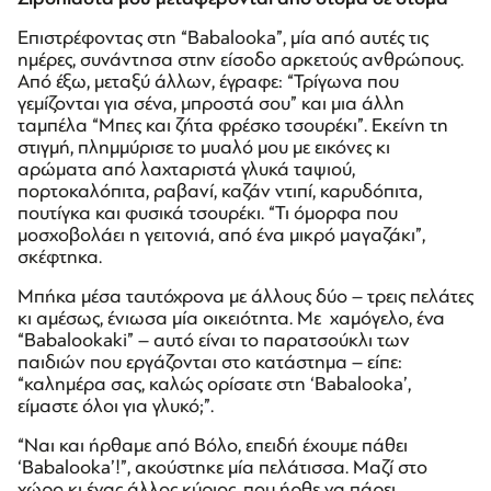
Επιστρέφοντας στη “Βabalooka”, μία από αυτές τις
ημέρες, συνάντησα στην είσοδο αρκετούς ανθρώπους.
Από έξω, μεταξύ άλλων, έγραφε: “Τρίγωνα που
γεμίζονται για σένα, μπροστά σου” και μια άλλη
ταμπέλα “Μπες και ζήτα φρέσκο τσουρέκι”. Εκείνη τη
στιγμή, πλημμύρισε το μυαλό μου με εικόνες κι
αρώματα από λαχταριστά γλυκά ταψιού,
πορτοκαλόπιτα, ραβανί, καζάν ντιπί, καρυδόπιτα,
πουτίγκα και φυσικά τσουρέκι. “Τι όμορφα που
μοσχοβολάει η γειτονιά, από ένα μικρό μαγαζάκι”,
σκέφτηκα.
Μπήκα μέσα ταυτόχρονα με άλλους δύο – τρεις πελάτες
κι αμέσως, ένιωσα μία οικειότητα. Με χαμόγελο, ένα
“Babalookaki” – αυτό είναι το παρατσούκλι των
παιδιών που εργάζονται στο κατάστημα – είπε:
“καλημέρα σας, καλώς ορίσατε στη ‘Babalooka’,
είμαστε όλοι για γλυκό;”.
“Ναι και ήρθαμε από Βόλο, επειδή έχουμε πάθει
‘Βabalooka’!”, ακούστηκε μία πελάτισσα. Μαζί στο
χώρο κι ένας άλλος κύριος, που ήρθε να πάρει