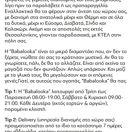
λίγο πριν τα παραλάβετε ή ως προπαραγγελία.
Εναλλακτικά θα τα φέρουν στην άνεση του χώρου σας,
με διανομή στα ανατολικά μέχρι και Θέρμη και σε όλα
τα δυτικά, μέχρι κι Εύοσμο, Διαβατά, Σίνδο και
Καλοχώρι. Ακόμη και οι αποστολές της εκτός
Θεσσαλονίκης, γίνονται παραδοσιακά, με ΚΤΕΛ στην
πόλη σας.
Η “Babalooka” είναι το μικρό διαμαντάκι που, αν δεν το
ξέρετε, νιώθετε ότι σας το κράτησαν μυστικό. Αν θα το
γνωρίσετε, πάλι, δε θα το αλλάζετε. Είναι από εκείνα τα
μαγαζιά που δεν φωνάζουν. Απλώς υπάρχουν. Και μαζί
με τα γλυκά τους, θα μεγαλώσουν και οι επόμενες
γενιές.Γιατί, σε αυτούς που αγαπάς, “Babalooka” θα πας.
Tip
1:
Η “Babalooka” λειτουργεί από Τρίτη έως
Παρασκευή 08:00-19:00, Σάββατο & Κυριακή 09:00-
21:00. Κάθε Δευτέρα (εκτός εορτών & αργιών),
παραμένει κλειστή.
Tip
2:
Delivery (υπηρεσία διανομής στο χώρο σας)
πραγματοποιείται από το ίδιο το κατάστημα 7 ημέρες
την εβδομάδα, κατόπιν προπαραγγελίας και