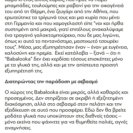
μπαμπάδες, τουλούμπες και ραβανί για την οικογένειά
του από τη Θέρμη, ένα ζευγάρι από την Αθήνα, που
ερωτεύτηκε τα τρίγωνά τους και μια κυρία που μένει
στη Γερμανία και που χαμογελαστή είπε “ναι και ήρθα
συστημένη από μακριά, γιατί επιτέλους ανακαλύψαμε
ένα τραγανό γαλακτομπούρεκο, που δε μας λιγώνει,
όπως κι αυτό το πεντανόστιμο, μαστιχωτό τσουρέκι
τους”. Μέσα, μας εξυπηρέτησαν έναν – έναν με ευγένεια,
καλοσύνη και ηρεμία. Εκεί κατάλαβα – ξανά – ότι η
“Babalooka” δεν έχει κερδίσει τόσους επισκέπτες μόνο
με τα γλυκά της, αλλά και με την απίστευτα προσιτή
εξυπηρέτησή της.
Διατηρώντας την παράδοση με σεβασμό
Ο χώρος της Babalooka είναι μικρός, αλλά καθαρός και
προσεγμένος. Δεν στηρίζεται σε ακριβή ή εξεζητημένη
διακόσμηση, αλλά στο σεβασμό στον πελάτη και την
εξειδίκευση σε αυτό που προσφέρει. Εδώ δεν θα βρείτε
μοδάτα γλυκά που υποκύπτουν στις διεθνείς τάσεις –
μόνο εκείνα που ψάχνετε για να θυμηθείτε παλιές, αγνές
αναμνήσεις.