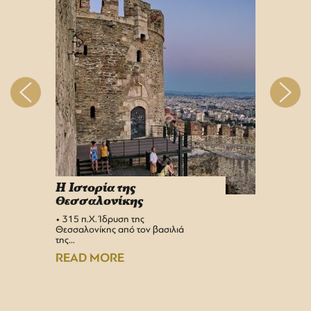
H Iστορία της
Info 
Θεσσαλονίκης
στη 
• 315 π.Χ. Ίδρυση της
Αεροδρ
Θεσσαλονίκης από τον βασιλιά
Υπερσύ
της…
αναβαθμ
Αεροδρ
READ MORE
READ