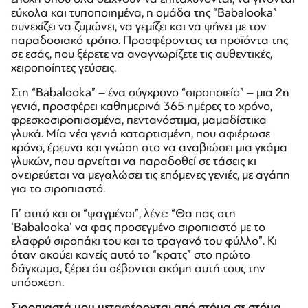
εύκολα και τυποποιημένα, η ομάδα της “Babalooka”
συνεχίζει να ζυμώνει, να γεμίζει και να ψήνει με τον
παραδοσιακό τρόπο. Προσφέροντας τα προϊόντα της
σε εσάς, που ξέρετε να αναγνωρίζετε τις αυθεντικές,
χειροποίητες γεύσεις.
Στη “Babalooka” – ένα σύγχρονο “σιροπoιείο” – μια 2η
γενιά, προσφέρει καθημερινά 365 ημέρες το χρόνο,
φρεσκοσιροπιασμένα, πεντανόστιμα, μαμαδίστικα
γλυκά. Μία νέα γενιά καταρτισμένη, που αφιέρωσε
χρόνο, έρευνα και γνώση στο να αναβιώσει μια γκάμα
γλυκών, που αρνείται να παραδοθεί σε τάσεις κι
ονειρεύεται να μεγαλώσει τις επόμενες γενιές, με αγάπη
για το σιροπιαστό.
Γι’ αυτό και οι “ψαγμένοι”, λένε: “Θα πας στη
‘Babalooka’ να φας προσεγμένο σιροπιαστό με το
ελαφρύ σιροπάκι του και το τραγανό του φύλλο”. Κι
όταν ακούει κανείς αυτό το “κρατς” στο πρώτο
δάγκωμα, ξέρει ότι σέβονται ακόμη αυτή τους την
υπόσχεση.
Σιροπιαστά μου μεταφέρονται από στόμα σε στόμα