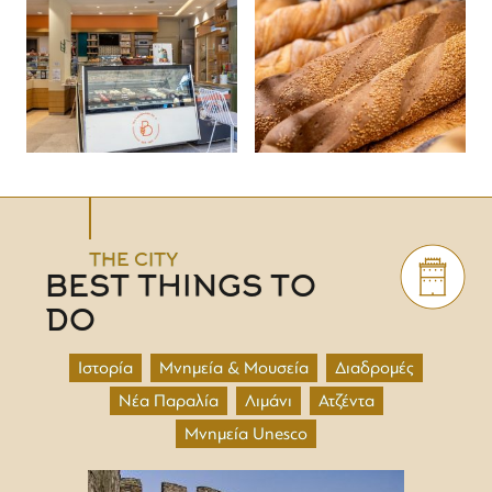
THE CITY
BEST THINGS TO
DO
Ιστορία
Μνημεία & Μουσεία
Διαδρομές
Νέα Παραλία
Λιμάνι
Ατζέντα
Μνημεία Unesco