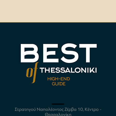
Στρατηγού Ναπολέοντος Ζέρβα 10, Κέντρο -
Θεσσαλονίκη