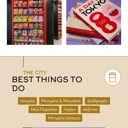
THE CITY
BEST THINGS TO
DO
Ιστορία
Μνημεία & Μουσεία
Διαδρομές
Νέα Παραλία
Λιμάνι
Ατζέντα
Μνημεία Unesco