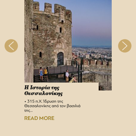
H Iστορία της
Info 
Θεσσαλονίκης
στη 
• 315 π.Χ. Ίδρυση της
Αεροδρ
Θεσσαλονίκης από τον βασιλιά
Υπερσύ
της…
αναβαθμ
Αεροδρ
READ MORE
READ