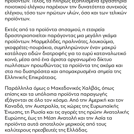
προϊόντων. Τέλος, τα πλήρως εξοπλισμένα εργαστήρια
ποιοτικού ελέγχου παρέχουν την δυνατότητα συνεχούς
ελέγχου, τόσο των πρώτων υλών, όσο και των τελικών
προϊόντων.
Εκτός από τα προϊόντα σησαμιού, η εταιρεία
δραστηριοποιείται παράγοντας μια μεγάλη γκάμα
προϊόντων. Μαρμελάδες, πραλινάτες, λουκούμια,
γκοφρέτες-πουράκια, συμπληρώνουν έναν μακρύ
κατάλογο ειδών διατροφής για το ευρύ καταναλωτικό
κοινό, μέσα από ένα άριστα οργανωμένο δίκτυο
πωλήσεων προωθώντας τα προϊόντα της ακόμα και
στα πιο δυσπρόσιτα και απομακρυσμένα σημεία της
Ελληνικής Επικράτειας.
Παράλληλα όμως ο Μακεδονικός Χαλβάς, όπως
επίσης και τα υπόλοιπα προϊόντα παραγωγής
εξάγονται σε όλο τον κόσμο. Από την Αμερική και τον
Καναδά, την Αυστραλία, τις χώρες της Ευρωπαϊκής
Ένωσης, τη Ρωσία και τις αγορές της πρώην Ανατολικής
Ευρώπης, έως τη Μέση Ανατολή και την Ασία τα
προϊόντα αυτά αποτελούν μερικούς από τους
καλύτερους πρεσβευτές της Ελλάδας.