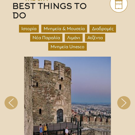
BEST THINGS TO
DO
Ιστορία
Μνημεία & Μουσεία
Διαδρομές
Νέα Παραλία
Λιμάνι
Ατζέντα
Μνημεία Unesco