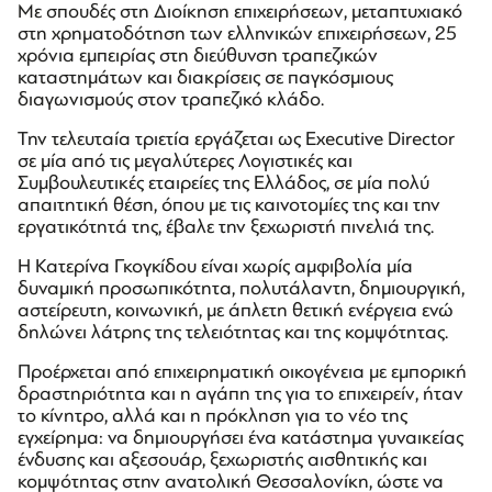
Με σπουδές στη Διοίκηση επιχειρήσεων, μεταπτυχιακό
στη χρηματοδότηση των ελληνικών επιχειρήσεων, 25
χρόνια εμπειρίας στη διεύθυνση τραπεζικών
καταστημάτων και διακρίσεις σε παγκόσμιους
διαγωνισμούς στον τραπεζικό κλάδο.
Την τελευταία τριετία εργάζεται ως Εxecutive Director
σε μία από τις μεγαλύτερες Λογιστικές και
Συμβουλευτικές εταιρείες της Ελλάδος, σε μία πολύ
απαιτητική θέση, όπου με τις καινοτομίες της και την
εργατικότητά της, έβαλε την ξεχωριστή πινελιά της.
Η Κατερίνα Γκογκίδου είναι χωρίς αμφιβολία μία
δυναμική προσωπικότητα, πολυτάλαντη, δημιουργική,
αστείρευτη, κοινωνική, με άπλετη θετική ενέργεια ενώ
δηλώνει λάτρης της τελειότητας και της κομψότητας.
Προέρχεται από επιχειρηματική οικογένεια με εμπορική
δραστηριότητα και η αγάπη της για το επιχειρείν, ήταν
το κίνητρο, αλλά και η πρόκληση για το νέο της
εγχείρημα: να δημιουργήσει ένα κατάστημα γυναικείας
ένδυσης και αξεσουάρ, ξεχωριστής αισθητικής και
κομψότητας στην ανατολική Θεσσαλονίκη, ώστε να