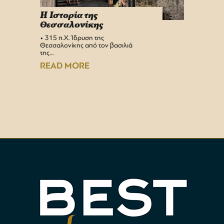
H Iστορία της
Info 
Θεσσαλονίκης
στη 
• 315 π.Χ. Ίδρυση της
Αεροδρ
Θεσσαλονίκης από τον βασιλιά
Υπερσύ
της…
αναβαθμ
Αεροδρ
READ MORE
READ