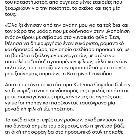
του καταστήματος, από συγκεκριμένες εταιρείες που
ξεχωρίζουν για την ποιότητα, το σχέδιο και τις τιμές
τους.
«Όλα ξεκίνησαν από την αγάπη μου για τα ταξίδια και
τον χώρο της μόδας, που με οδήγησαν στην υλοποίηση
ενός ονείρου, με σεβασμό στο γυναικείο φύλο. Έτσι,
θέλησα να δημιουργήσω έναν ευχάριστο, ρομαντικό
και δροσερό χώρο, τον οποίο σχεδίασα προσωπικά, με
τη βοήθεια αξιόλογων συνεργατών, με στόχο να
αποτελέσει “στέκι” αγαπημένων φίλων, αλλά και νέων
πελατών, που στηρίζουν την προσπάθειά μου στο νέο
μου ξεκίνημα», σημειώνει η Κατερίνα Γκογκίδου.
Αυτό που κάνει το κατάστημα Katerina Gogidou Gallery
να ξεχωρίζει είναι ο συνδυασμός της υψηλής ποιότητας
με τις ασυναγώνιστες τιμές, κάνοντας τις αγορές σας
value for money και παρέχοντας ταυτόχρονα μία
μοναδική φιλική εξυπηρέτηση.
Τα σχέδια και οι υφές των ρούχων, αναδεικνύουν τα
πιο δυνατά σημεία του σώματος, ενώ η φινέτσα βάζει
τη δική της σφραγίδα στο προσωπικό στυλ της κάθε