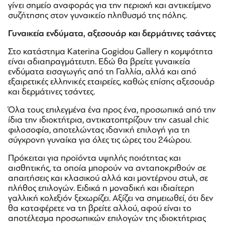
γίνει σημείο αναφοράς για την περιοχή και αντικείμενο
συζήτησης στον γυναικείο πληθυσμό της πόλης.
Γυναικεία ενδύματα, αξεσουάρ και δερμάτινες τσάντες
Στο κατάστημα Katerina Gogidou Gallery η κομψότητα
είναι αδιαπραγμάτευτη. Εδώ θα βρείτε γυναικεία
ενδύματα εισαγωγής από τη Γαλλία, αλλά και από
εξαιρετικές ελληνικές εταιρείες, καθώς επίσης αξεσουάρ
και δερμάτινες τσάντες.
Όλα τους επιλεγμένα ένα προς ένα, προσωπικά από την
ίδια την ιδιοκτήτρια, αντικατοπτρίζουν την casual chic
φιλοσοφία, αποτελώντας ιδανική επιλογή για τη
σύγχρονη γυναίκα για όλες τις ώρες του 24ώρου.
Πρόκειται για προϊόντα υψηλής ποιότητας και
αισθητικής, τα οποία μπορούν να ανταποκριθούν σε
απαιτήσεις και κλασικού αλλά και μοντέρνου στυλ, σε
πλήθος επιλογών. Ειδικά η μοναδική και ιδιαίτερη
γαλλική κολεξιόν ξεχωρίζει. Αξίζει να σημειωθεί, ότι δεν
θα καταφέρετε να τη βρείτε αλλού, αφού είναι το
αποτέλεσμα προσωπικών επιλογών της ιδιοκτήτριας