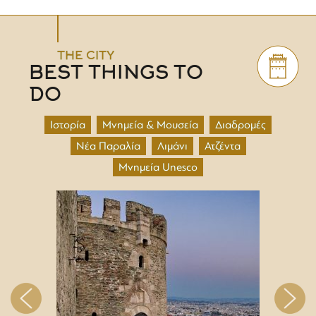
THE CITY
BEST THINGS TO
DO
Ιστορία
Μνημεία & Μουσεία
Διαδρομές
Νέα Παραλία
Λιμάνι
Ατζέντα
Μνημεία Unesco