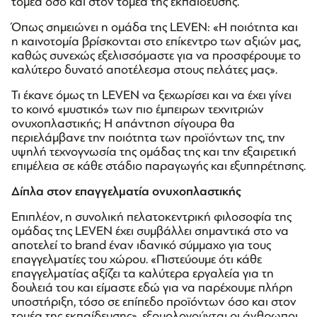
τομέα όσο και στον τομέα της εκπαίδευσης.
Όπως σημειώνει η ομάδα της LEVEN: «Η ποιότητα και
η καινοτομία βρίσκονται στο επίκεντρο των αξιών μας,
καθώς συνεχώς εξελισσόμαστε για να προσφέρουμε το
καλύτερο δυνατό αποτέλεσμα στους πελάτες μας».
Τι έκανε όμως τη LEVEN να ξεχωρίσει και να έχει γίνει
το κοινό «μυστικό» των πιο έμπειρων τεχνιτριών
ονυχοπλαστικής; Η απάντηση σίγουρα θα
περιελάμβανε την ποιότητα των προϊόντων της, την
υψηλή τεχνογνωσία της ομάδας της και την εξαιρετική
επιμέλεια σε κάθε στάδιο παραγωγής και εξυπηρέτησης.
Δίπλα στον επαγγελματία ονυχοπλαστικής
Επιπλέον, η συνολική πελατοκεντρική φιλοσοφία της
ομάδας της LEVEN έχει συμβάλλει σημαντικά στο να
αποτελεί το brand έναν ιδανικό σύμμαχο για τους
επαγγελματίες του χώρου. «Πιστεύουμε ότι κάθε
επαγγελματίας αξίζει τα καλύτερα εργαλεία για τη
δουλειά του και είμαστε εδώ για να παρέχουμε πλήρη
υποστήριξη, τόσο σε επίπεδο προϊόντων όσο και στον
τομέα της εκπαίδευσης», εξομολογούνται οι άνθρωποι