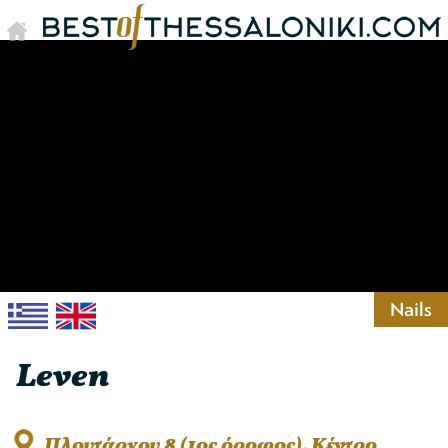
Nails
Leven
Πλουτάρχου 8 (1ος όροφος), Κέντρο