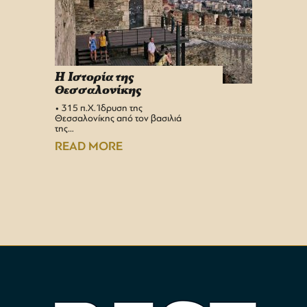
H Iστορία της
Info 
Θεσσαλονίκης
στη 
• 315 π.Χ. Ίδρυση της
Αεροδρ
Θεσσαλονίκης από τον βασιλιά
Υπερσύ
της…
αναβαθμ
Αεροδρ
READ MORE
READ