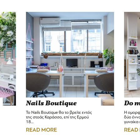
Nails Boutique
Do m
Το Nails Boutique θα το βρείτε εντός
Η ομορφι
της στοάς Καράσσο, επί της Ερμού
δύο έννο
18…
γυναίκα 
READ MORE
READ