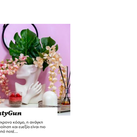
utyGun
γχρονο κόσμο, η ανάγκη
ποίηση και ευεξία είναι πιο
από ποτέ.…