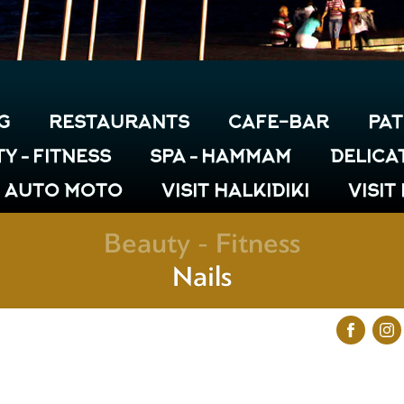
G
RESTAURANTS
CAFE-BAR
PAT
Y – FITNESS
SPA – HAMMAM
DELICA
& AUTO MOTO
VISIT HALKIDIKI
VISIT
Beauty - Fitness
Nails