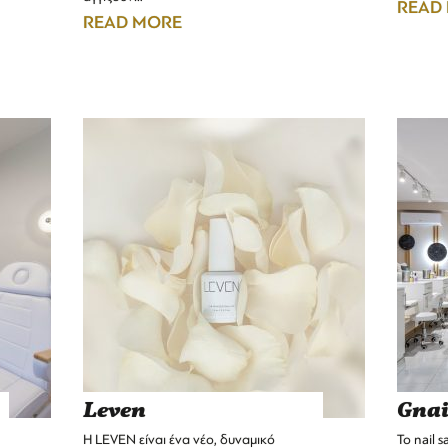
READ
READ MORE
Leven
Gnai
Η LEVEN είναι ένα νέο, δυναμικό
Το nail s