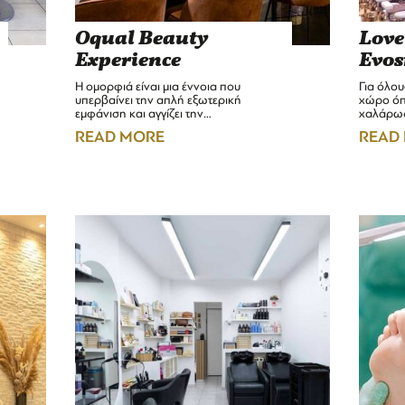
Oqual Beauty
Love
Experience
Evo
Η ομορφιά είναι μια έννοια που
Για όλου
υπερβαίνει την απλή εξωτερική
χώρο όπ
εμφάνιση και αγγίζει την…
χαλάρωσ
READ MORE
READ