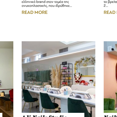
ελληνικό brand στον τομέα της
το βρείτ
ονυχοπλαστικής, που ιδρύθηκε…
2…
READ MORE
READ