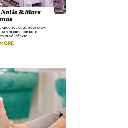
 Nails & More
smos
ς εμάς που αναζητάμε έναν
ου η περιποίηση και η
η συνδυάζονται…
 MORE