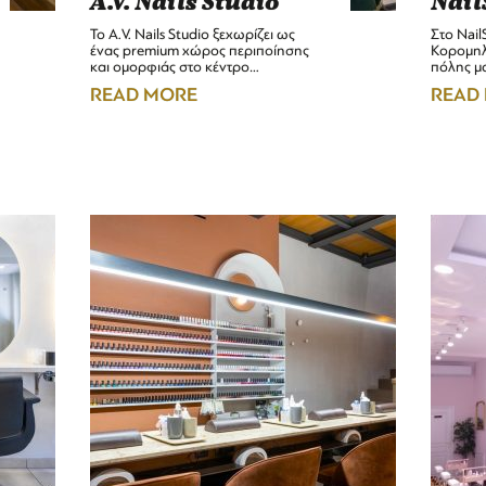
A.V. Nails Studio
Nail
Το A.V. Nails Studio ξεχωρίζει ως
Στο Nail
ένας premium χώρος περιποίησης
Κορομηλ
και ομορφιάς στο κέντρο…
πόλης μα
READ MORE
READ