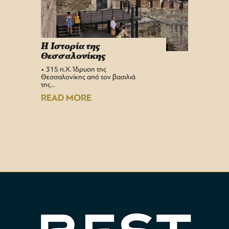
H Iστορία της
Info 
Θεσσαλονίκης
στη 
• 315 π.Χ. Ίδρυση της
Αεροδρ
Θεσσαλονίκης από τον βασιλιά
Υπερσύ
της…
αναβαθμ
Αεροδρ
READ MORE
READ