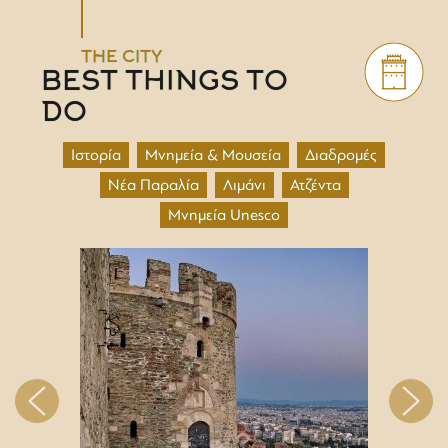
THE CITY
BEST THINGS TO
DO
Ιστορία
Μνημεία & Μουσεία
Διαδρομές
Νέα Παραλία
Λιμάνι
Ατζέντα
Μνημεία Unesco