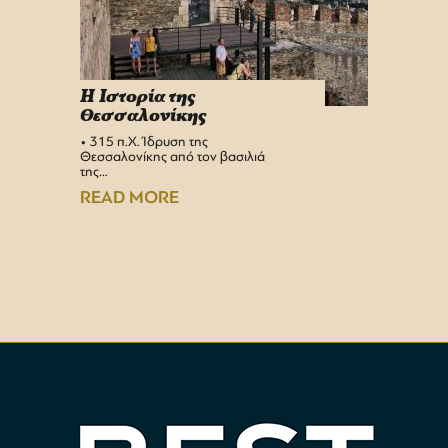
H Iστορία της
Info 
Θεσσαλονίκης
στη 
• 315 π.Χ. Ίδρυση της
Αεροδρ
Θεσσαλονίκης από τον βασιλιά
Υπερσύ
της…
αναβαθμ
Αεροδρ
READ MORE
READ