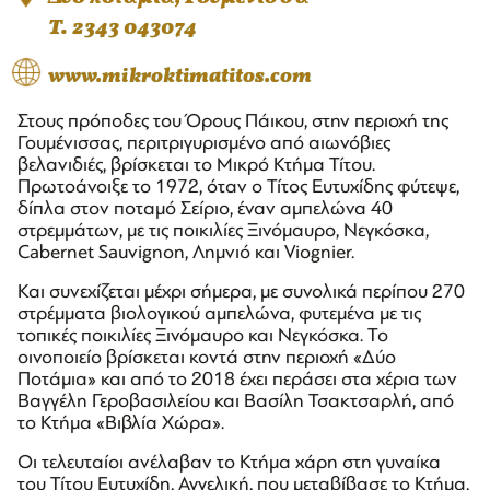
T. 2343 043074
www.mikroktimatitos.com
Στους πρόποδες του Όρους Πάικου, στην περιοχή της
Γουμένισσας, περιτριγυρισμένο από αιωνόβιες
βελανιδιές, βρίσκεται το Μικρό Κτήμα Τίτου.
Πρωτοάνοιξε το 1972, όταν ο Τίτος Ευτυχίδης φύτεψε,
δίπλα στον ποταμό Σείριο, έναν αμπελώνα 40
στρεμμάτων, με τις ποικιλίες Ξινόμαυρο, Νεγκόσκα,
Cabernet Sauvignon, Λημνιό και Viognier.
Και συνεχίζεται μέχρι σήμερα, με συνολικά περίπου 270
στρέμματα βιολογικού αμπελώνα, φυτεμένα με τις
τοπικές ποικιλίες Ξινόμαυρο και Νεγκόσκα. Το
οινοποιείο βρίσκεται κοντά στην περιοχή «Δύο
Ποτάμια» και από το 2018 έχει περάσει στα χέρια των
Βαγγέλη Γεροβασιλείου και Βασίλη Τσακτσαρλή, από
το Κτήμα «Βιβλία Χώρα».
Οι τελευταίοι ανέλαβαν το Κτήμα χάρη στη γυναίκα
του Τίτου Ευτυχίδη, Αγγελική, που μεταβίβασε το Κτήμα,