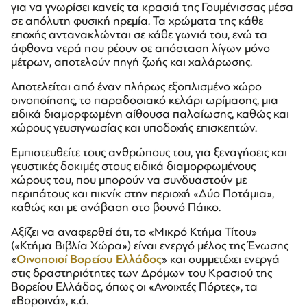
για να γνωρίσει κανείς τα κρασιά της Γουμένισσας μέσα
σε απόλυτη φυσική ηρεμία. Τα χρώματα της κάθε
εποχής αντανακλώνται σε κάθε γωνιά του, ενώ τα
άφθονα νερά που ρέουν σε απόσταση λίγων μόνο
μέτρων, αποτελούν πηγή ζωής και χαλάρωσης.
Αποτελείται από έναν πλήρως εξοπλισμένο χώρο
οινοποίησης, το παραδοσιακό κελάρι ωρίμασης, μια
ειδικά διαμορφωμένη αίθουσα παλαίωσης, καθώς και
χώρους γευσιγνωσίας και υποδοχής επισκεπτών.
Εμπιστευθείτε τους ανθρώπους του, για ξεναγήσεις και
γευστικές δοκιμές στους ειδικά διαμορφωμένους
χώρους του, που μπορούν να συνδυαστούν με
περιπάτους και πικνίκ στην περιοχή «Δύο Ποτάμια»,
καθώς και με ανάβαση στο βουνό Πάικο.
Αξίζει να αναφερθεί ότι, το «Μικρό Κτήμα Τίτου»
(«Κτήμα Βιβλία Χώρα») είναι ενεργό μέλος της Ένωσης
«
Οινοποιοί Βορείου Ελλάδος
» και συμμετέχει ενεργά
στις δραστηριότητες των Δρόμων του Κρασιού της
Βορείου Ελλάδος, όπως οι «Ανοιχτές Πόρτες», τα
«Βοροινά», κ.ά.