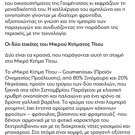
του οικοσυστήματος της Γουμένισσας κι εκφράζουν τη
μοναδικότητά του. Η καλλιέργεια του αμπελώνα και η
οινοποίηση γίνονται με ιδιαίτερη φροντίδα,
αξιοποιώντας τη γνώση και την εμπειρία των
παραγωγών και συνδυάζοντας την παράδοση της
περιοχής, με την τεχνολογία.
Οι δύο ετικέτες του Μικρού Κτήματος Τίτου
Δύο είναι τα κρασιά, που παράγονται αυτή τη στιγμή
στο Μικρό Κτήμα Τίτου.
To «Μικρό Κτήμα Τίτου – Goumenissa» (Προϊόν
Ονομασίας Προέλευσης), από 80% Ξινόμαυρο και 20%
Νεγκόσκα, προϊόν του τρύγου των δύο ποικιλιών, που
ξεκινά στα τέλη Σεπτεμβρίου. Παράγεται με κλασική
ερυθρή οινοποίηση και παλαιώνει για ένα χρόνο σε
δρύινα γαλλικά βαρέλια. Το χρώμα του είναι λαμπερό
ρουμπινί, έχει έντονα αρώματα ώριμων κόκκινων
φρούτων – φράουλας, βύσσινου και φραμπουάζ -που
δένουν αρμονικά με το φυτικό χαρακτήρα του
δεντρολίβανου και με τις διακριτικές νότες γιασεμιού και
μπαχαριού. Στο στόμα είναι κομψό, με τραγανή οξύτητα