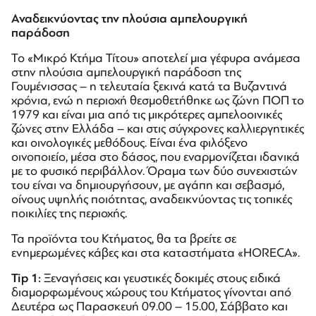
Αναδεικνύοντας την πλούσια αμπελουργική
παράδοση
Το «Μικρό Κτήμα Τίτου» αποτελεί μια γέφυρα ανάμεσα
στην πλούσια αμπελουργική παράδοση της
Γουμένισσας – η τελευταία ξεκινά κατά τα Βυζαντινά
χρόνια, ενώ η περιοχή θεσμοθετήθηκε ως ζώνη ΠΟΠ το
1979 και είναι μια από τις μικρότερες αμπελοοινικές
ζώνες στην Ελλάδα – και στις σύγχρονες καλλιεργητικές
και οινολογικές μεθόδους. Είναι ένα φιλόξενο
οινοποιείο, μέσα στο δάσος, που εναρμονίζεται ιδανικά
με το φυσικό περιβάλλον. Όραμα των δύο συνεχιστών
του είναι να δημιουργήσουν, με αγάπη και σεβασμό,
οίνους υψηλής ποιότητας, αναδεικνύοντας τις τοπικές
ποικιλίες της περιοχής.
Τα προϊόντα του Κτήματος, θα τα βρείτε σε
ενημερωμένες κάβες και στα καταστήματα «HORECA».
Tip
1:
Ξεναγήσεις και γευστικές δοκιμές στους ειδικά
διαμορφωμένους χώρους του Κτήματος γίνονται από
Δευτέρα ως Παρασκευή 09.00 – 15.00, Σάββατο και