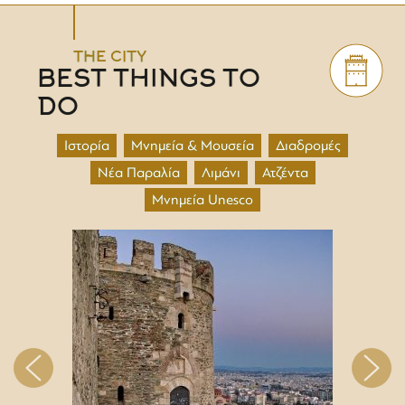
THE CITY
BEST THINGS TO
DO
Ιστορία
Μνημεία & Μουσεία
Διαδρομές
Νέα Παραλία
Λιμάνι
Ατζέντα
Μνημεία Unesco