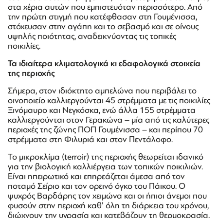
στα χέρια αυτών που εμπιστευόταν περισσότερο. Από
την πρώτη στιγμή που κατέφθασαν στη Γουμένισσα,
στόχευσαν στην αγάπη και το σεβασμό και σε οίνους
υψηλής ποιότητας, αναδεικνύοντας τις τοπικές
ποικιλίες.
Τα ιδιαίτερα κλιματολογικά κι εδαφολογικά στοιχεία
της περιοχής
Σήμερα, στον ιδιόκτητο αμπελώνα που περιβάλει το
οινοποιείο καλλιεργούνται 45 στρέμματα με τις ποικιλίες
Ξινόμαυρο και Νεγκόσκα, ενώ άλλα 155 στρέμματα
καλλιεργούνται στον Γερακώνα – μία από τις καλύτερες
περιοχές της ζώνης ΠΟΠ Γουμένισσα – και περίπου 70
στρέμματα στη Φιλυριά και στον Πεντάλοφο.
Το μικροκλίμα (terroir) της περιοχής θεωρείται ιδανικό
για την βιολογική καλλιέργεια των τοπικών ποικιλιών.
Είναι ηπειρωτικό και επηρεάζεται άμεσα από τον
ποταμό Σείριο και τον ορεινό όγκο του Πάικου. Ο
ψυχρός Βαρδάρης τον χειμώνα και οι ήπιοι άνεμοι που
φυσούν στην περιοχή καθ’ όλη τη διάρκεια του χρόνου,
διώχνουν την υγρασία και κατεβάζουν τη θερμοκρασία,