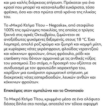
και μια καλής διάρκειας επίγευση. Πρόκειται για ένα
κρασί που μπορεί να καταναλωθεί ευχάριστα, τόσο
φρέσκο, όσο και στα πρώτα επτά χρόνια της ηλικίας
του.
Το «Μικρό Κτήμα Τίτου – Negoska», από σταφύλια
100% της ομώνυμης ποικιλίας, της οποίας ο τρύγος
ξεκινά στις αρχές Οκτωβρίου, ζυμώνεται σε
ανοξείδωτες ψυχόμενες δεξαμενές, στους 18 °C. Έχει
λαμπερό, απαλό ροζ χρώμα και ζωηρή και κομψή μύτη,
με κυρίαρχες νότες γκρέιπφρουτ, φλούδας νεραντζιού
και κόκκινων φρούτων, όπως φράουλα, ρόδι και
cranberry που δένουν αρμονικά με τις ανθικές νύξεις
του γιασεμιού. Στο στόμα, η δροσερή του οξύτητα σε
συνδυασμό με τον φρουτώδη χαρακτήρα του,
χαρίζουν μια ευχάριστη αρωματική επίγευση, με
διακριτικές νότες εσπεριδοειδών, λευκών ανθών και
κόκκινων φρούτων.
Επισκέψεις στον αμπελώνα και το Οινοποιείο
Το Μικρό Κτήμα Τίτου, κρυμμένο μέσα σε ένα ολόφυτο
δάσος δίπλα στο ποτάμι, αποτελεί την τέλεια αφορμή