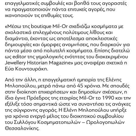
επαγγελματικές συμβουλές και βοηθά τους αγοραστές
να πραγματοποιούν πάντα επιτυχείς αγορές, που
ικανοποιούν τις επιθυμίες τους.
«Μέσω της boutique Mil-Or σχεδιάζω κοσμήματα με
σχολαστικά επιλεγμένους πολύτιμους λίθους και
διαμάντια, έχοντας ως αποτέλεσμα αποκλειστικές
δημιουργίες και όμορφες αναμνήσεις, που διαρκούν για
πάντα μέσα από πολυτελή κοσμήματα. Επίσης διατελώ
ως editor της γεμολογικής ενότητας του διακεκριμένου
Jewellery Historian Magazine» μας αναφέρει σχετικά η
Εύα Κουντουράκη.
Από την άλλη, η επαγγελματική εμπειρία της Ελένης
Μηλοπούλου, μετρά πάνω από 45 χρόνια. Με σπουδές
στην διοίκηση επιχειρήσεων και δημοσίων σχέσεων, η
ίδια έγινε Πρόεδρος της εταιρίας Mil-Or το 1990 και την
εξέλιξε τόσο σημαντικά ώστε να συναντήσει τις ανάγκες
της σύγχρονης αγοράς. Η Ελένη Μηλοπούλου υπήρξε
για χρόνια ενεργό μέλος του διοικητικού συμβουλίου
του Συλλόγου Κοσμηματοπωλών – Ωρολογοπωλών
Θεσσαλονίκης.