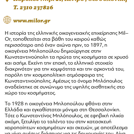
T. 2310 237826
www.milor.gr
Η ιστορία της ελληνικής οικογενειακής επιχείρησης Mil–
Or, τοποθετείται στα βάθη του καιρού καθώς
περισσότερο από έναν αιώνα πριν, το 1897, η
οικογένεια Μηλοπούλου δημιούργησε στην
Κωνσταντινούπολη τα πρώτα της κοσμήματα σε χρυσό
και ασήμι. Εκείνη την εποχή, το ελληνικό στοιχείο
διακρινόταν για την κομψότητα και την αρχοντιά του,
παρόλη την κοσμοπολίτικη ατμόσφαιρα της
Κωνσταντινούπολης. Αμέσως το όνομα Μηλόπουλος
αναδείχτηκε σε συνώνυμο της υψηλής αισθητικής στο
χώρο του κοσμήματος.
Το 1928 η οικογένεια Μηλοπούλου φθάνει στην
Ελλάδα και εγκαθίσταται μόνιμα στη Θεσσαλονίκη.
Τότε ο Κωνσταντίνος Μηλόπουλος, σε εφηβική ηλικία
ακόμη, ξετυλίγει το ταλέντο του στην κατασκευή
χειροποίητων κοσμημάτων και σκευών, με αποτέλεσμα
να γίνει αμέσως διάσημος για τις δημιουργίες του. Λίγα