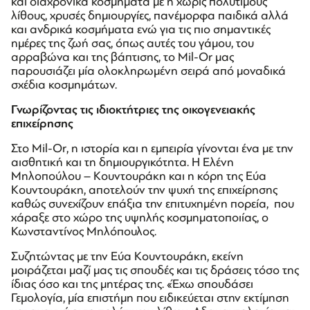
και διαχρονικά κοσμήματα με ή χωρίς πολύτιμους
λίθους, χρυσές δημιουργίες, πανέμορφα παιδικά αλλά
και ανδρικά κοσμήματα ενώ για τις πιο σημαντικές
ημέρες της ζωή σας, όπως αυτές του γάμου, του
αρραβώνα και της βάπτισης, το Mil-Or μας
παρουσιάζει μία ολοκληρωμένη σειρά από μοναδικά
σχέδια κοσμημάτων.
Γνωρίζοντας τις ιδιοκτήτριες της οικογενειακής
επιχείρησης
Στο Mil-Or, η ιστορία και η εμπειρία γίνονται ένα με την
αισθητική και τη δημιουργικότητα. Η Ελένη
Μηλοπούλου – Κουντουράκη και η κόρη της Εύα
Κουντουράκη, αποτελούν την ψυχή της επιχείρησης
καθώς συνεχίζουν επάξια την επιτυχημένη πορεία, που
χάραξε στο χώρο της υψηλής κοσμηματοποιίας, ο
Κωνσταντίνος Μηλόπουλος.
Συζητώντας με την Εύα Κουντουράκη, εκείνη
μοιράζεται μαζί μας τις σπουδές και τις δράσεις τόσο της
ίδιας όσο και της μητέρας της. «Έχω σπουδάσει
Γεμολογία, μία επιστήμη που ειδικεύεται στην εκτίμηση