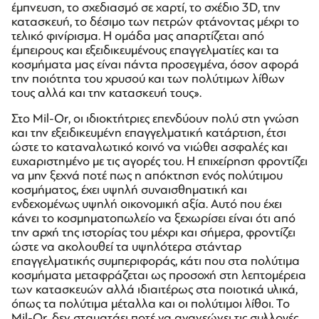
έμπνευση, το σχεδιασμό σε χαρτί, το σχέδιο 3D, την
κατασκευή, το δέσιμο των πετρών φτάνοντας μέχρι το
τελικό φινίρισμα. Η ομάδα μας απαρτίζεται από
έμπειρους και εξειδικευμένους επαγγελματίες και τα
κοσμήματα μας είναι πάντα προσεγμένα, όσον αφορά
την ποιότητα του χρυσού και των πολύτιμων λίθων
τους αλλά και την κατασκευή τους».
Στο Mil-Or, οι ιδιοκτήτριες επενδύουν πολύ στη γνώση
και την εξειδικευμένη επαγγελματική κατάρτιση, έτσι
ώστε το καταναλωτικό κοινό να νιώθει ασφαλές και
ευχαριστημένο με τις αγορές του. Η επιχείρηση φροντίζει
να μην ξεχνά ποτέ πως η απόκτηση ενός πολύτιμου
κοσμήματος, έχει υψηλή συναισθηματική και
ενδεχομένως υψηλή οικονομική αξία. Αυτό που έχει
κάνει το κοσμηματοπωλείο να ξεχωρίσει είναι ότι από
την αρχή της ιστορίας του μέχρι και σήμερα, φροντίζει
ώστε να ακολουθεί τα υψηλότερα στάνταρ
επαγγελματικής συμπεριφοράς, κάτι που στα πολύτιμα
κοσμήματα μεταφράζεται ως προσοχή στη λεπτομέρεια
των κατασκευών αλλά ιδιαιτέρως στα ποιοτικά υλικά,
όπως τα πολύτιμα μέταλλα και οι πολύτιμοι λίθοι. Το
Mil-Or, δεν σταματάει ποτέ να ανανεώνει τις συλλογές