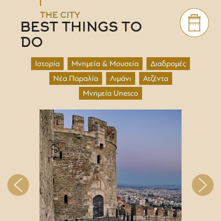
THE CITY
BEST THINGS TO
DO
Ιστορία
Μνημεία & Μουσεία
Διαδρομές
Νέα Παραλία
Λιμάνι
Ατζέντα
Μνημεία Unesco