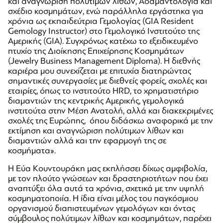
και αναγνώριση πολύτιμων λίθων, Αδαμαντολογία και
σχέδιο κοσμημάτων, ενώ παράλληλα εργάστηκα για
χρόνια ως εκπαιδεύτρια Γεμολογίας (GIA Resident
Gemology Instructor) στο Γεμολογικό Ινστιτούτο της
Αμερικής (GIA). Συγχρόνως κατέχω το εξειδικευμένο
πτυχίο της Διοίκησης Επιχείρησης Κοσμημάτων
(Jewelry Business Management Diploma). Η διεθνής
καριέρα μου συνεχίζεται με επιτυχία διατηρώντας
σημαντικές συνεργασίες με διεθνείς φορείς, σχολές και
εταιρίες, όπως το ινστιτούτο HRD, το χρηματιστήριο
διαμαντιών της κεντρικής Αμερικής, γεμολογικά
ινστιτούτα στην Μέση Ανατολή, αλλά και διακεκριμένες
σχολές της Ευρώπης, όπου διδάσκω αναφορικά με την
εκτίμηση και αναγνώριση πολύτιμων λίθων και
διαμαντιών αλλά και την εφαρμογή της σε
κοσμήματα».
Η Εύα Κουντουράκη μας εκπλήσσει δίχως αμφιβολία,
με τον πλούτο γνώσεων και δραστηριοτήτων που έχει
αναπτύξει όλα αυτά τα χρόνια, σχετικά με την υψηλή
κοσμηματοποιία. Η ίδια είναι μέλος του παγκόσμιου
οργανισμού διαπιστευμένων γεμολόγων και όντας
σύμβουλος πολύτιμων λίθων και κοσμημάτων, παρέχει