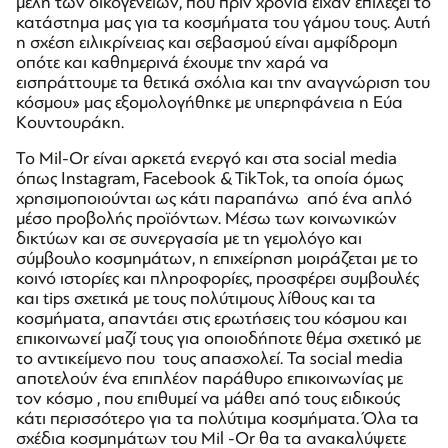
μέλη των οικογενειών, που πριν χρόνια είχαν επιλέξει το
κατάστημα μας για τα κοσμήματα του γάμου τους. Αυτή
η σχέση ειλικρίνειας και σεβασμού είναι αμφίδρομη
οπότε και καθημερινά έχουμε την χαρά να
εισπράττουμε τα θετικά σχόλια και την αναγνώριση του
κόσμου» μας εξομολογήθηκε με υπερηφάνεια η Εύα
Κουντουράκη.
Το Mil-Or είναι αρκετά ενεργό και στα social media
όπως Instagram, Facebook & TikTok, τα οποία όμως
χρησιμοποιούνται ως κάτι παραπάνω από ένα απλό
μέσο προβολής προϊόντων. Μέσω των κοινωνικών
δικτύων και σε συνεργασία με τη γεμολόγο και
σύμβουλο κοσμημάτων, η επιχείρηση μοιράζεται με το
κοινό ιστορίες και πληροφορίες, προσφέρει συμβουλές
και tips σχετικά με τους πολύτιμους λίθους και τα
κοσμήματα, απαντάει στις ερωτήσεις του κόσμου και
επικοινωνεί μαζί τους για οποιοδήποτε θέμα σχετικό με
το αντικείμενο που τους απασχολεί. Τα social media
αποτελούν ένα επιπλέον παράθυρο επικοινωνίας με
τον κόσμο , που επιθυμεί να μάθει από τους ειδικούς
κάτι περισσότερο για τα πολύτιμα κοσμήματα. Όλα τα
σχέδια κοσμημάτων του Μil -Or θα τα ανακαλύψετε