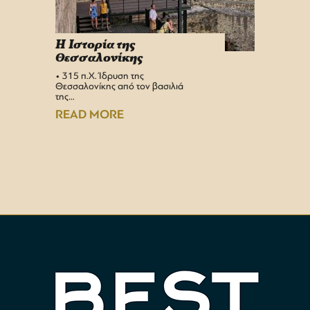
H Iστορία της
Info 
Θεσσαλονίκης
στη 
• 315 π.Χ. Ίδρυση της
Αεροδρ
Θεσσαλονίκης από τον βασιλιά
Υπερσύ
της…
αναβαθμ
Αεροδρ
READ MORE
READ