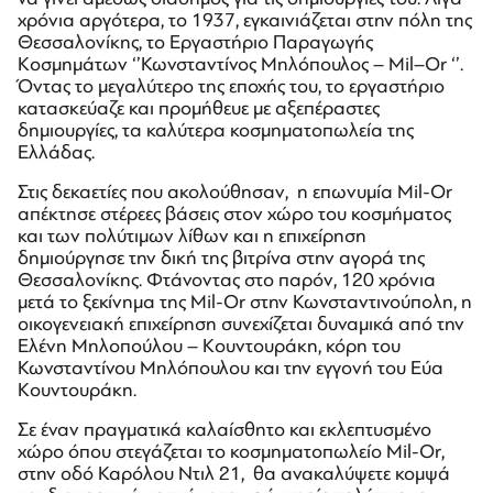
χρόνια αργότερα, το 1937, εγκαινιάζεται στην πόλη της
Θεσσαλονίκης, το Εργαστήριο Παραγωγής
Κοσμημάτων ‘’Κωνσταντίνος Μηλόπουλος – Mil–Or ‘’.
Όντας το μεγαλύτερο της εποχής του, το εργαστήριο
κατασκεύαζε και προμήθευε με αξεπέραστες
δημιουργίες, τα καλύτερα κοσμηματοπωλεία της
Ελλάδας.
Στις δεκαετίες που ακολούθησαν, η επωνυμία Mil-Or
απέκτησε στέρεες βάσεις στον χώρο του κοσμήματος
και των πολύτιμων λίθων και η επιχείρηση
δημιούργησε την δική της βιτρίνα στην αγορά της
Θεσσαλονίκης. Φτάνοντας στο παρόν, 120 χρόνια
μετά το ξεκίνημα της Mil-Or στην Κωνσταντινούπολη, η
οικογενειακή επιχείρηση συνεχίζεται δυναμικά από την
Ελένη Μηλοπούλου – Κουντουράκη, κόρη του
Κωνσταντίνου Μηλόπουλου και την εγγονή του Εύα
Κουντουράκη.
Σε έναν πραγματικά καλαίσθητο και εκλεπτυσμένο
χώρο όπου στεγάζεται το κοσμηματοπωλείο Mil-Or,
στην οδό Καρόλου Ντιλ 21, θα ανακαλύψετε κομψά