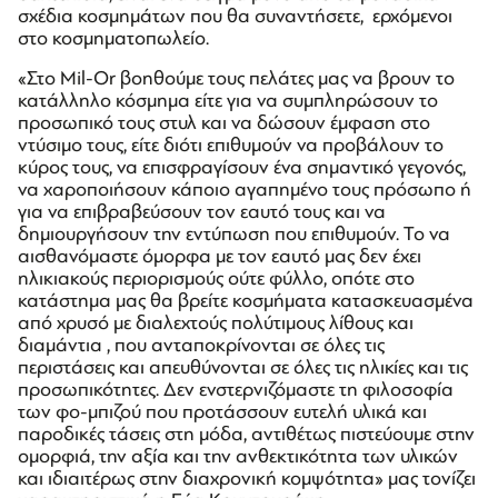
σχέδια κοσμημάτων που θα συναντήσετε, ερχόμενοι
στο κοσμηματοπωλείο.
«Στο Mil-Or βοηθούμε τους πελάτες μας να βρουν το
κατάλληλο κόσμημα είτε για να συμπληρώσουν το
προσωπικό τους στυλ και να δώσουν έμφαση στο
ντύσιμο τους, είτε διότι επιθυμούν να προβάλουν το
κύρος τους, να επισφραγίσουν ένα σημαντικό γεγονός,
να χαροποιήσουν κάποιο αγαπημένο τους πρόσωπο ή
για να επιβραβεύσουν τον εαυτό τους και να
δημιουργήσουν την εντύπωση που επιθυμούν. Το να
αισθανόμαστε όμορφα με τον εαυτό μας δεν έχει
ηλικιακούς περιορισμούς ούτε φύλλο, οπότε στο
κατάστημα μας θα βρείτε κοσμήματα κατασκευασμένα
από χρυσό με διαλεχτούς πολύτιμους λίθους και
διαμάντια , που ανταποκρίνονται σε όλες τις
περιστάσεις και απευθύνονται σε όλες τις ηλικίες και τις
προσωπικότητες. Δεν ενστερνιζόμαστε τη φιλοσοφία
των φο-μπιζού που προτάσσουν ευτελή υλικά και
παροδικές τάσεις στη μόδα, αντιθέτως πιστεύουμε στην
ομορφιά, την αξία και την ανθεκτικότητα των υλικών
και ιδιαιτέρως στην διαχρονική κομψότητα» μας τονίζει