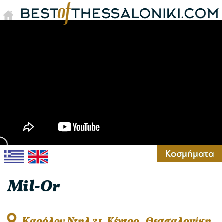
Κοσμήματα
Mil-Or
Kαρόλου Ντηλ 21, Κέντρο , Θεσσαλονίκη