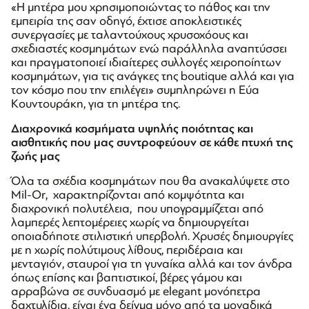
«Η μητέρα μου χρησιμοποιώντας το πάθος και την
εμπειρία της σαν οδηγό, έχτισε αποκλειστικές
συνεργασίες με ταλαντούχους χρυσοχόους και
σχεδιαστές κοσμημάτων ενώ παράλληλα αναπτύσσει
και πραγματοποιεί ιδιαίτερες συλλογές χειροποίητων
κοσμημάτων, για τις ανάγκες της boutique αλλά και για
τον κόσμο που την επιλέγει» συμπληρώνει η Εύα
Κουντουράκη, για τη μητέρα της.
Διαχρονικά κοσμήματα υψηλής ποιότητας και
αισθητικής που μας συντροφεύουν σε κάθε πτυχή της
ζωής μας
Όλα τα σχέδια κοσμημάτων που θα ανακαλύψετε στο
Mil-Or, χαρακτηρίζονται από κομψότητα και
διαχρονική πολυτέλεια, που υπογραμμίζεται από
λαμπερές λεπτομέρειες χωρίς να δημιουργείται
οποιαδήποτε στιλιστική υπερβολή. Χρυσές δημιουργίες
με η χωρίς πολύτιμους λίθους, περιδέραια και
μενταγιόν, σταυροί για τη γυναίκα αλλά και τον άνδρα
όπως επίσης και βαπτιστικοί, βέρες γάμου και
αρραβώνα σε συνδυασμό με elegant μονόπετρα
δαχτυλίδια, είναι ένα δείγμα μόνο από τα μοναδικά