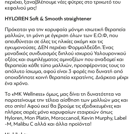
περιέχει, ξαναβλέπουμε νέες φύτρες στο τριχωτό του
κεφαλιού μας!
HYLOREN
Soft
&
Smooth
straightener
Πρόκειται για την κορυφαία μόνιμη ισιωτική θεραπεία
μαλλιών, τη μόνη με έγκριση όλων των Ε.Ο.Φ, που
απευθύνεται σε όλες τις ηλικίες ακόμη και τις
εγκυμονούσες. ΔΕΝ περιέχει Φορμαλδεΰδη. Ένας
μοναδικός συνδυασμός διπλού ισχυρού Υαλουρονικού
οξέος και συμπλέγματος αμινοξέων που αναδομεί και
θεραπεύει κάθε τύπο μαλλιών, προσφέροντας τους το
απόλυτο ίσιωμα, αφού είναι 3 φορές πιο δυνατή από
οποιαδήποτε κοινή θεραπεία κερατίνης. Διάρκεια μέχρι
ένα χρόνο.
Το «MK Wellness» όμως, μας δίνει τη δυνατότητα να
παρατείνουμε την τέλεια αίσθηση των μαλλιών μας και
στο σπίτι! Αφού εκεί θα βρούμε τις εξειδικευμένες και
πλήρεις σειρές μόνο κορυφαίων εταιρειών όπως
Hyloren, Mon Platin, Moroccanoil, Kevin Murphy, Label
-M, Malibu C αλλά και άλλα προϊόντα!