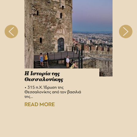
H Iστορία της
Info 
Θεσσαλονίκης
στη 
• 315 π.Χ. Ίδρυση της
Αεροδρ
Θεσσαλονίκης από τον βασιλιά
Υπερσύ
της…
αναβαθμ
Αεροδρ
READ MORE
READ