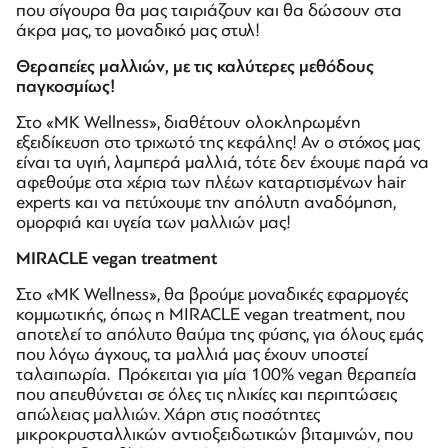
που σίγουρα θα μας ταιριάζουν και θα δώσουν στα
άκρα μας, το μοναδικό μας στυλ!
Θεραπείες μαλλιών, με τις καλύτερες μεθόδους
παγκοσμίως!
Στο «MK Wellness», διαθέτουν ολοκληρωμένη
εξειδίκευση στο τριχωτό της κεφάλης! Αν ο στόχος μας
είναι τα υγιή, λαμπερά μαλλιά, τότε δεν έχουμε παρά να
αφεθούμε στα χέρια των πλέων καταρτισμένων hair
experts και να πετύχουμε την απόλυτη αναδόμηση,
ομορφιά και υγεία των μαλλιών μας!
MIRACLE vegan treatment
Στο «MK Wellness», θα βρούμε μοναδικές εφαρμογές
κομμωτικής, όπως η MIRACLE vegan treatment, που
αποτελεί το απόλυτο θαύμα της φύσης, για όλους εμάς
που λόγω άγχους, τα μαλλιά μας έχουν υποστεί
ταλαιπωρία. Πρόκειται για μία 100% vegan θεραπεία
που απευθύνεται σε όλες τις ηλικίες και περιπτώσεις
απώλειας μαλλιών. Χάρη στις ποσότητες
μικροκρυσταλλικών αντιοξειδωτικών βιταμινών, που