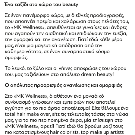
Ένα ταξίδι στο χώρο του beauty
Σε έναν πανέμορφο χώρο, με διεθνείς προδιαγραφές,
που αποπνέει ηρεμία και χαλάρωση στους πελάτες του,
το «MK Wellness», απευθύνεται σε γυναίκες και άνδρες
που αγαπούν την αισθητική και επιδιώκουν την ευεξία,
την ομορφιά και την ανανέωση. Γιατί εδώ κάθε μέρα
μας, είναι μια μαγευτική απόδραση από την
καθημερινότητα, σε έναν συναρπαστικό κόσμο
ομορφιάς.
Το λευκό, το ξύλο και οι γήινες αποχρώσεις του χώρου
του, μας ταξιδεύουν στο απόλυτο dream beauty!
Ο απόλυτος προορισμός ανανέωσης και ομορφιάς
Στο «MK Wellness», διαθέτουν ένα μοναδικό
συνδυασμό γνώσεων και εμπειριών που αποτελεί
εγγύηση για το πιο άρτιο αποτέλεσμα! Είτε θέλουμε ένα
total hair make over, είτε τις τελευταίες τάσεις στα νύχια
μας, για τα πιο περιποιημένα άκρα, μία επίσκεψη στο
«MK Wellness», αρκεί! Γιατί εδώ θα βρούμε μαζί τους
πιο καταρτισμένους hair colorists, top make up artists