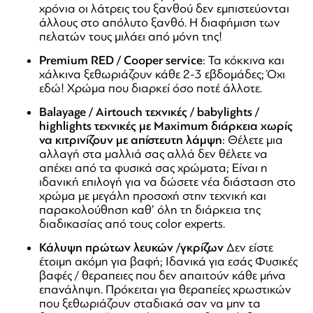
χρόνια οι λάτρεις του ξανθού δεν εμπιστεύονται
άλλους στο απόλυτο ξανθό. Η διαφήμιση των
πελατών τους μιλάει από μόνη της!
Premium RED / Cooper service
: Τα κόκκινα και
χάλκινα ξεθωριάζουν κάθε 2-3 εβδομάδες; Όχι
εδώ! Χρώμα που διαρκεί όσο ποτέ άλλοτε.
Balayage / Airtouch τεχνικές / babylights /
highlights τεχνικές με Maximum διάρκεια
χωρίς
να κιτρινίζουν με απίστευτη λάμψη
: Θέλετε μια
αλλαγή στα μαλλιά σας αλλά δεν θέλετε να
απέχει από τα φυσικά σας χρώματα; Είναι η
ιδανική επιλογή για να δώσετε νέα διάσταση στο
χρώμα με μεγάλη προσοχή στην τεχνική και
παρακολούθηση καθ’ όλη τη διάρκεια της
διαδικασίας από τους color experts.
Κάλυψη πρώτων λευκών /γκρίζων
Δεν είστε
έτοιμη ακόμη για βαφή; Ιδανικά για εσάς Φυσικές
βαφές / θεραπειες που δεν απαιτούν κάθε μήνα
επανάληψη. Πρόκειται για θεραπείες χρωστικών
που ξεθωριάζουν σταδιακά σαν να μην τα