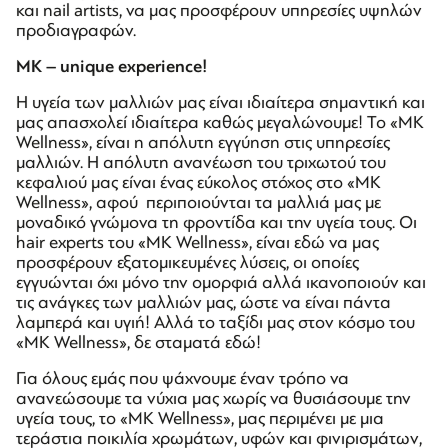
και nail artists, να μας προσφέρουν υπηρεσίες υψηλών
προδιαγραφών.
MK – unique experience!
Η υγεία των μαλλιών μας είναι ιδιαίτερα σημαντική και
μας απασχολεί ιδιαίτερα καθώς μεγαλώνουμε! Το «MK
Wellness», είναι η απόλυτη εγγύηση στις υπηρεσίες
μαλλιών. Η απόλυτη ανανέωση του τριχωτού του
κεφαλιού μας είναι ένας εύκολος στόχος στο «MK
Wellness», αφού περιποιούνται τα μαλλιά μας με
μοναδικό γνώμονα τη φροντίδα και την υγεία τους. Οι
hair experts του «MK Wellness», είναι εδώ να μας
προσφέρουν εξατομικευμένες λύσεις, οι οποίες
εγγυώνται όχι μόνο την ομορφιά αλλά ικανοποιούν και
τις ανάγκες των μαλλιών μας, ώστε να είναι πάντα
λαμπερά και υγιή! Αλλά το ταξίδι μας στον κόσμο του
«MK Wellness», δε σταματά εδώ!
Για όλους εμάς που ψάχνουμε έναν τρόπο να
ανανεώσουμε τα νύχια μας χωρίς να θυσιάσουμε την
υγεία τους, το «MK Wellness», μας περιμένει με μια
τεράστια ποικιλία χρωμάτων, υφών και φινιρισμάτων,