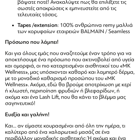
βάψατε ποτέ! Ανακαλύψτε πως θα επιλέξετε τις
σωστές αποχρώσεις κ εμπνευστείτε από τις
τελευταίες τάσεις.
Tapes /extension
: 100% ανθρώπινα remy μαλλιά
των κορυφαίων εταιρειών BALMAIN / Seamless
Πρόσωπο που λάμπει!
Και για όλους εμάς που αναζητούμε έναν τρόπο για να
αποκτήσουμε ένα πρόσωπο που ακτινοβολεί από υγεία
και ομορφιά, οι πιο καταρτισμένοι αισθητικοί του «MK
Wellness», μας υπόσχονται καθαρό και λαμπερό δέρμα,
με το μοναδικό καθαρισμό προσώπου του «MK
Wellness». Ακόμα, εδώ θα βρούμε αποτρίχωση με κερί
ή κλωστή, περιποίηση φρυδιών ή βλεφαρίδων, ή
ακόμα και ένα Lash Lift, που θα κάνει το βλέμμα μας
σαγηνευτικό!
Ευεξία και γαλήνη!
Και… αν είμαστε κουρασμένοι από όλη την ημέρα, τι
καλύτερο από ένα χαλαρωτικό μασάζ σε ένα
περιβάλλον μοναδικής αισθητικής; Ή ακόμα και ένα