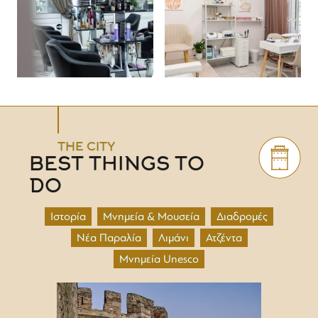
THE CITY
BEST THINGS TO
DO
Ιστορία
Μνημεία & Μουσεία
Διαδρομές
Νέα Παραλία
Λιμάνι
Ατζέντα
Μνημεία Unesco