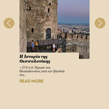
H Iστορία της
Info 
Θεσσαλονίκης
στη 
• 315 π.Χ. Ίδρυση της
Αεροδρ
Θεσσαλονίκης από τον βασιλιά
Υπερσύ
της…
αναβαθμ
Αεροδρ
READ MORE
READ