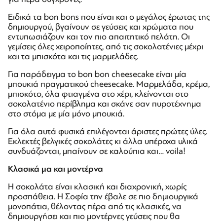
Ειδικά τα bon bons που είναι και ο μεγάλος έρωτας της
δημιουργού, βγαίνουν σε γεύσεις και χρώματα που
εντυπωσιάζουν και τον πιο απαιτητικό πελάτη. Οι
γεμίσεις όλες χειροποίητες, από τις σοκολατένιες μέχρι
και τα μπισκότα και τις μαρμελάδες.
Για παράδειγμα το bon bon cheesecake είναι μία
μπουκιά πραγματικού cheesecake. Μαρμελάδα, κρέμα,
μπισκότο, όλα φτιαγμένα στο χέρι, κλείνονται στο
σοκολατένιο περίβλημα και σκάνε σαν πυροτέχνημα
στο στόμα με μία μόνο μπουκιά.
Για όλα αυτά φυσικά επιλέγονται άριστες πρώτες ύλες.
Εκλεκτές βελγικές σοκολάτες κι άλλα υπέροχα υλικά
συνδυάζονται, μπαίνουν σε καλούπια και… voila!
Κλασικά μα και μοντέρνα
Η σοκολάτα είναι κλασική και διαχρονική, χωρίς
προσπάθεια. Η Σοφία την έβαλε σε πιο δημιουργικά
μονοπάτια, θέλοντας πέρα από τις κλασικές, να
δημιουργήσει και πιο μοντέρνες γεύσεις που θα