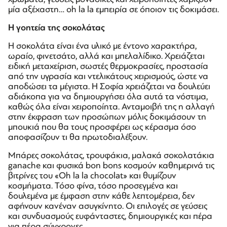
μία αξέχαστη… oh la la εμπειρία σε όποιον τις δοκιμάσει.
Η γοητεία της σοκολάτας
Η σοκολάτα είναι ένα υλικό με έντονο χαρακτήρα,
ωραίο, φινετσάτο, αλλά και μπελαλίδικο. Χρειάζεται
ειδική μεταχείριση, σωστές θερμοκρασίες, προστασία
από την υγρασία και ντελικάτους χειρισμούς, ώστε να
αποδώσει τα μέγιστα. Η Σοφία χρειάζεται να δουλεύει
αδιάκοπα για να δημιουργήσει όλα αυτά τα νόστιμα,
καθώς όλα είναι χειροποίητα. Ανταμοιβή της η αλλαγή
στην έκφραση των προσώπων μόλις δοκιμάσουν τη
μπουκιά που θα τους προσφέρει ως κέρασμα όσο
αποφασίζουν τι θα πρωτοδιαλέξουν.
Μπάρες σοκολάτας, τρουφάκια, μαλακά σοκολατάκια
ganache και φυσικά bon bons κοσμούν καθημερινά τις
βιτρίνες του «Oh la la chocolat» και θυμίζουν
κοσμήματα. Τόσο φίνα, τόσο προσεγμένα και
δουλεμένα με έμφαση στην κάθε λεπτομέρεια, δεν
αφήνουν κανέναν ασυγκίνητο. Οι επιλογές σε γεύσεις
και συνδυασμούς ευφάνταστες, δημιουργικές και πέρα
για πέρα σύγχρονες.