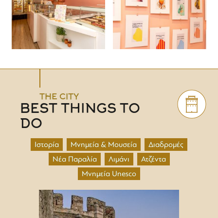
THE CITY
BEST THINGS TO
DO
Ιστορία
Μνημεία & Μουσεία
Διαδρομές
Νέα Παραλία
Λιμάνι
Ατζέντα
Μνημεία Unesco