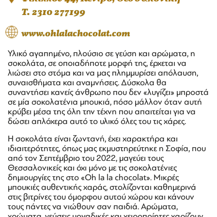
T. 2310 277199
www.ohlalachocolat.com
Υλικό αγαπημένο, πλούσιο σε γεύση και αρώματα, η
σοκολάτα, σε οποιαδήποτε μορφή της, έρχεται να
λιώσει στο στόμα και να μας πλημμυρίσει απόλαυση,
συναισθήματα και αναμνήσεις. Δύσκολα θα
συναντήσει κανείς άνθρωπο που δεν «λυγίζει» μπροστά
σε μία σοκολατένια μπουκιά, πόσο μάλλον όταν αυτή
κρύβει μέσα της όλη την τέχνη που απαιτείται για να
δώσει απλόχερα αυτό το υλικό όλες του τις χάρες.
Η σοκολάτα είναι ζωντανή, έχει χαρακτήρα και
ιδιαιτερότητες, όπως μας εκμυστηρεύτηκε η Σοφία, που
από τον Σεπτέμβριο του 2022, μαγεύει τους
Θεσσαλονικείς και όχι μόνο με τις σοκολατένιες
δημιουργίες της στο «Oh la la chocolat». Μικρές
μπουκιές αυθεντικής χαράς, στολίζονται καθημερινά
στις βιτρίνες του όμορφου αυτού χώρου και κάνουν
τους πάντες να νιώθουν σαν παιδιά. Αρώματα,
χρώματα, γεύσεις μοναδικές και χειροποίητες χαρίζουν