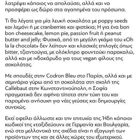
λατρέψει κάποιος να απολαύσει, αλλά και να
προσφέρει ως δώρο στα αγαπημένα του πρόσωπα.
Τι θα λέγατε για μία λευκή σοκολάτα με poppy seeds
και λεμόνι ή με cranberries και φιστίκια; Η για ένα bon
bon cheesecake, lemon pie, passion fruit ή peanut
butter and jelly; Φυσικά, από τη μεγάλη γκάμα του «Oh
la la chocolat» δεν λείπουν και κλασικές επιλογές όπως
bitter, τζιαντούγια, με ολόκληρο φουντούκι παρακαλώ,
αλλά και με ινδοκάρυδο για τους vegan φίλους της
σοκολάτας.
Με σπουδές στην Codron Bleu στο Παρίσι, αλλά και με
σεμινάρια γύρω από τη σοκολάτα στη σχολή της
Callebaut στην Κωνσταντινούπολη, η Σοφία
πραγματικά δεν αφήνει τίποτα στην τύχη του και
παραμένει ανήσυχη για νέες γεύσεις και δημιουργίες
συνεχώς.
Εκεί οφείλει άλλωστε και την επιτυχία της. Ήδη κάποιοι
κωδικοί της «ταξιδεύουν» σε Γερμανία και Βουλγαρία,
ενώ στα μελλοντικά της σχέδια είναι η εξαγωγή των
προϊόντων της και σε άλλες χώρες του εξωτερικού.