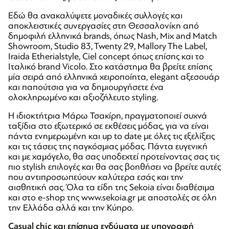
Εδώ θα ανακαλύψετε μοναδικές συλλογές και
αποκλειστικές συνεργασίες στη Θεσσαλονίκη από
δημοφιλή ελληνικά brands, όπως Nash, Mix and Match
Showroom, Studio 83, Twenty 29, Mallory The Label,
Iraida Etherialstyle, Ciel concept όπως επίσης και το
Ιταλικό brand Vicolo. Στο κατάστημα θα βρείτε επίσης
μία σειρά από ελληνικά χειροποίητα, elegant αξεσουάρ
και παπούτσια για να δημιουργήσετε ένα
ολοκληρωμένο και αξιοζήλευτο styling.
Η ιδιοκτήτρια Μάρω Τσακίρη, πραγματοποιεί συχνά
ταξίδια στο εξωτερικό σε εκθέσεις μόδας, για να είναι
πάντα ενημερωμένη και up to date με όλες τις εξελίξεις
και τις τάσεις της παγκόσμιας μόδας. Πάντα ευγενική
και με χαμόγελο, θα σας υποδεχτεί προτείνοντας σας τις
πιο stylish επιλογές και θα σας βοηθήσει να βρείτε αυτές
που αντιπροσωπεύουν καλύτερα εσάς και την
αισθητική σας. Όλα τα είδη της Sekoia είναι διαθέσιμα
και στο e-shop της www.sekoia.gr με αποστολές σε όλη
την Ελλάδα αλλά και την Κύπρο.
Casual chic και επίσημα ενδύματα με υπογραφή