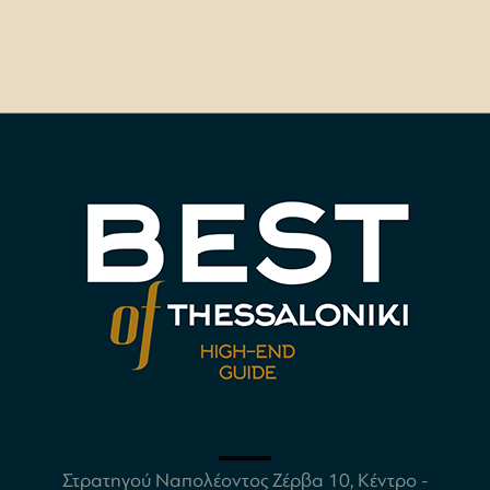
Στρατηγού Ναπολέοντος Ζέρβα 10, Κέντρο -