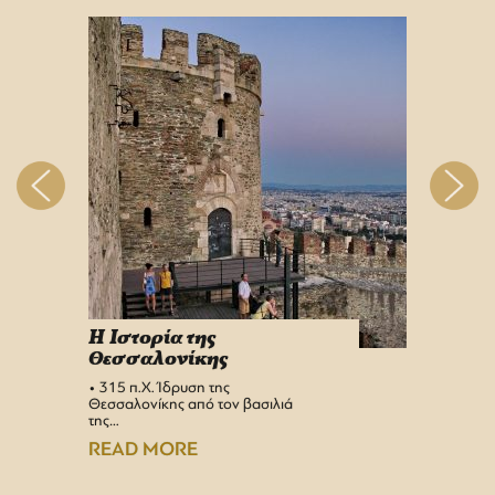
H Iστορία της
Info 
Θεσσαλονίκης
στη 
• 315 π.Χ. Ίδρυση της
Αεροδρ
Θεσσαλονίκης από τον βασιλιά
Υπερσύ
της…
αναβαθμ
Αεροδρ
READ MORE
READ