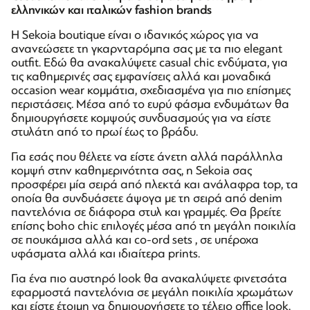
ελληνικών και ιταλικών fashion brands
Η Sekoia boutique είναι ο ιδανικός χώρος για να
ανανεώσετε τη γκαρνταρόμπα σας με τα πιο elegant
outfit. Εδώ θα ανακαλύψετε casual chic ενδύματα, για
τις καθημερινές σας εμφανίσεις αλλά και μοναδικά
occasion wear κομμάτια, σχεδιασμένα για πιο επίσημες
περιστάσεις. Μέσα από το ευρύ φάσμα ενδυμάτων θα
δημιουργήσετε κομψούς συνδυασμούς για να είστε
στυλάτη από το πρωί έως το βράδυ.
Για εσάς που θέλετε να είστε άνετη αλλά παράλληλα
κομψή στην καθημερινότητα σας, η Sekoia σας
προσφέρει μία σειρά από πλεκτά και ανάλαφρα top, τα
οποία θα συνδυάσετε άψογα με τη σειρά από denim
παντελόνια σε διάφορα στυλ και γραμμές. Θα βρείτε
επίσης boho chic επιλογές μέσα από τη μεγάλη ποικιλία
σε πουκάμισα αλλά και co-ord sets , σε υπέροχα
υφάσματα αλλά και ιδιαίτερα prints.
Για ένα πιο αυστηρό look θα ανακαλύψετε φινετσάτα
εφαρμοστά παντελόνια σε μεγάλη ποικιλία χρωμάτων
και είστε έτοιμη να δημιουργήσετε το τέλειο office look.