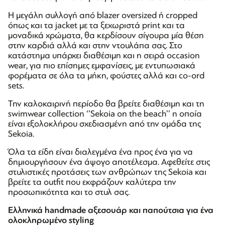
H μεγάλη συλλογή από blazer oversized ή cropped
όπως και τα jacket με τα ξεχωριστά print και τα
μοναδικά χρώματα, θα κερδίσουν σίγουρα μία θέση
στην καρδιά αλλά και στην ντουλάπα σας. Στο
κατάστημα υπάρχει διαθέσιμη και η σειρά οccasion
wear, για πιο επίσημες εμφανίσεις, με εντυπωσιακά
φορέματα σε όλα τα μήκη, φούστες αλλά και co-ord
sets.
Την καλοκαιρινή περίοδο θα βρείτε διαθέσιμη και τη
swimwear collection ‘’Sekoia on the beach’’ η οποία
είναι εξολοκλήρου σχεδιασμένη από την ομάδα της
Sekoia.
Όλα τα είδη είναι διαλεγμένα ένα προς ένα για να
δημιουργήσουν ένα άψογο αποτέλεσμα. Αφεθείτε στις
στυλιστικές προτάσεις των ανθρώπων της Sekoia και
βρείτε τα outfit που εκφράζουν καλύτερα την
προσωπικότητα και το στυλ σας.
Ελληνικά handmade αξεσουάρ και παπούτσια για ένα
ολοκληρωμένο styling