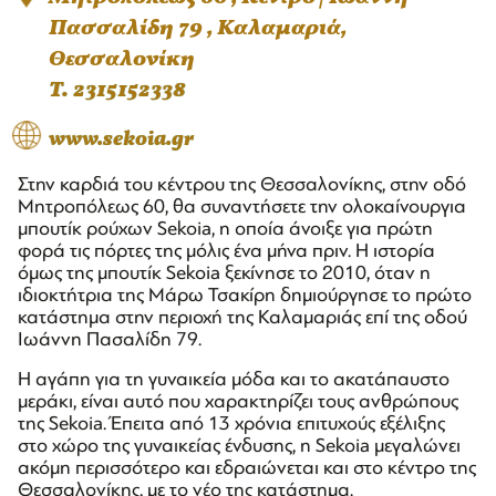
Πασσαλίδη 79 , Καλαμαριά,
Θεσσαλονίκη
T. 2315152338
www.sekoia.gr
Στην καρδιά του κέντρου της Θεσσαλονίκης, στην οδό
Μητροπόλεως 60, θα συναντήσετε την ολοκαίνουργια
μπουτίκ ρούχων Sekoia, η οποία άνοιξε για πρώτη
φορά τις πόρτες της μόλις ένα μήνα πριν. Η ιστορία
όμως της μπουτίκ Sekoia ξεκίνησε το 2010, όταν η
ιδιοκτήτρια της Μάρω Τσακίρη δημιούργησε το πρώτο
κατάστημα στην περιοχή της Καλαμαριάς επί της οδού
Ιωάννη Πασαλίδη 79.
Η αγάπη για τη γυναικεία μόδα και το ακατάπαυστο
μεράκι, είναι αυτό που χαρακτηρίζει τους ανθρώπους
της Sekoia. Έπειτα από 13 χρόνια επιτυχούς εξέλιξης
στο χώρο της γυναικείας ένδυσης, η Sekoia μεγαλώνει
ακόμη περισσότερο και εδραιώνεται και στο κέντρο της
Θεσσαλονίκης, με το νέο της κατάστημα.