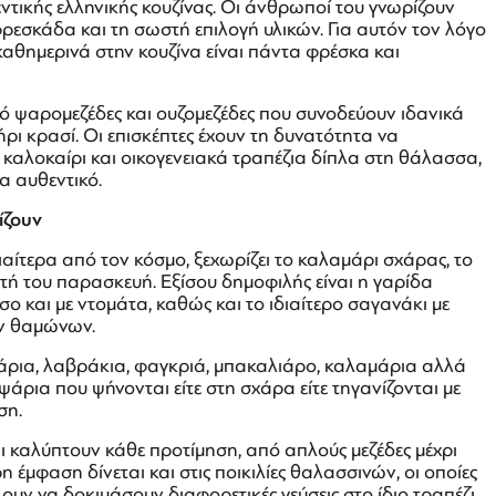
τικής ελληνικής κουζίνας. Οι άνθρωποί του γνωρίζουν
ρεσκάδα και τη σωστή επιλογή υλικών. Για αυτόν τον λόγο
αθημερινά στην κουζίνα είναι πάντα φρέσκα και
πό ψαρομεζέδες και ουζομεζέδες που συνοδεύουν ιδανικά
ι κρασί. Οι επισκέπτες έχουν τη δυνατότητα να
 καλοκαίρι και οικογενειακά τραπέζια δίπλα στη θάλασσα,
α αυθεντικό.
ίζουν
αίτερα από τον κόσμο, ξεχωρίζει το καλαμάρι σχάρας, το
ωστή του παρασκευή. Εξίσου δημοφιλής είναι η γαρίδα
σο και με ντομάτα, καθώς και το ιδιαίτερο σαγανάκι με
ων θαμώνων.
ψάρια, λαβράκια, φαγκριά, μπακαλιάρο, καλαμάρια αλλά
ψάρια που ψήνονται είτε στη σχάρα είτε τηγανίζονται με
ση.
αι καλύπτουν κάθε προτίμηση, από απλούς μεζέδες μέχρι
η έμφαση δίνεται και στις ποικιλίες θαλασσινών, οι οποίες
υν να δοκιμάσουν διαφορετικές γεύσεις στο ίδιο τραπέζι.