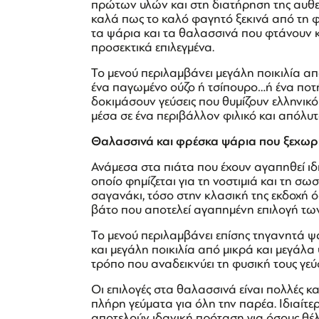
πρώτων υλών και στη διατήρηση της αυθεν
καλά πως το καλό φαγητό ξεκινά από τη φ
τα ψάρια και τα θαλασσινά που φτάνουν κ
προσεκτικά επιλεγμένα.
Το μενού περιλαμβάνει μεγάλη ποικιλία α
ένα παγωμένο ούζο ή τσίπουρο…ή ένα ποτήρ
δοκιμάσουν γεύσεις που θυμίζουν ελληνικό
μέσα σε ένα περιβάλλον φιλικό και απόλυτ
Θαλασσινά και φρέσκα ψάρια που ξεχωρ
Ανάμεσα στα πιάτα που έχουν αγαπηθεί ιδι
οποίο φημίζεται για τη νοστιμιά και τη σ
σαγανάκι, τόσο στην κλασική της εκδοχή ό
βάτο που αποτελεί αγαπημένη επιλογή τ
Το μενού περιλαμβάνει επίσης τηγανητά 
και μεγάλη ποικιλία από μικρά και μεγάλα 
τρόπο που αναδεικνύει τη φυσική τους γεύ
Οι επιλογές στα θαλασσινά είναι πολλές κ
πλήρη γεύματα για όλη την παρέα. Ιδιαίτερ
αποτελούν ιδανική πρόταση για όσους θέλο