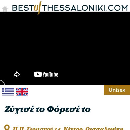
Unisex
Ζύγισέ το Φόρεσέ το
Π.Π. Γερμανού 24, Κέντρο, Θεσσαλονίκη