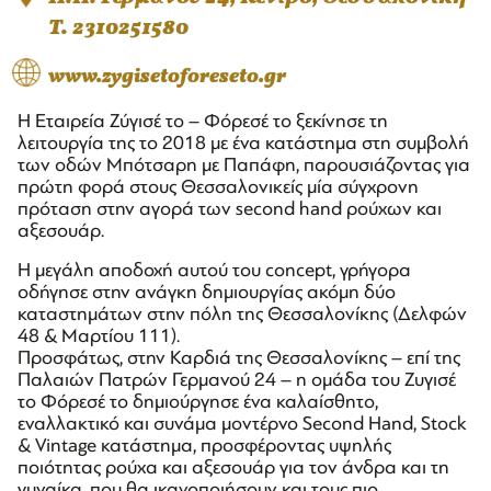
T. 2310251580
www.zygisetoforeseto.gr
Η Εταιρεία Ζύγισέ το – Φόρεσέ το ξεκίνησε τη
λειτουργία της το 2018 με ένα κατάστημα στη συμβολή
των οδών Μπότσαρη με Παπάφη, παρουσιάζοντας για
πρώτη φορά στους Θεσσαλονικείς μία σύγχρονη
πρόταση στην αγορά των second hand ρούχων και
αξεσουάρ.
Η μεγάλη αποδοχή αυτού του concept, γρήγορα
οδήγησε στην ανάγκη δημιουργίας ακόμη δύο
καταστημάτων στην πόλη της Θεσσαλονίκης (Δελφών
48 & Μαρτίου 111).
Προσφάτως, στην Καρδιά της Θεσσαλονίκης – επί της
Παλαιών Πατρών Γερμανού 24 – η ομάδα του Ζυγισέ
το Φόρεσέ το δημιούργησε ένα καλαίσθητο,
εναλλακτικό και συνάμα μοντέρνο Second Hand, Stock
& Vintage κατάστημα, προσφέροντας υψηλής
ποιότητας ρούχα και αξεσουάρ για τον άνδρα και τη
γυναίκα, που θα ικανοποιήσουν και τους πιο