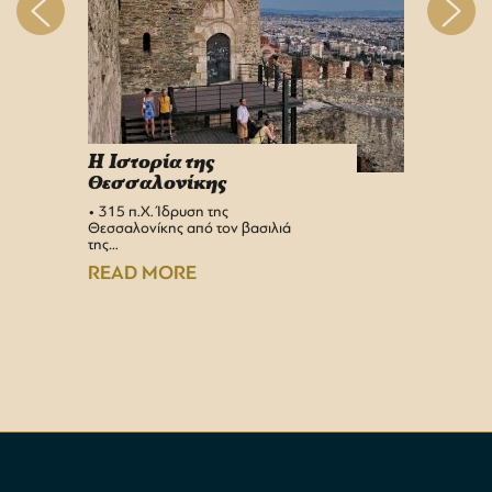
H Iστορία της
Info 
Θεσσαλονίκης
στη 
• 315 π.Χ. Ίδρυση της
Αεροδρ
Θεσσαλονίκης από τον βασιλιά
Υπερσύ
της…
αναβαθμ
Αεροδρ
READ MORE
READ