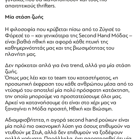
απαιτητικούς thrifters.
Μία στάση ζωής
Η φιλοσοφία που κρύβεται πίσω από το Ζύγισέ το
Φόρεσέ το – και γενικότερα της Second Hand Μόδας –
είναι βαθιά ηθική και αφορά κάθε πτυχή της
καθημερινότητάς μας και της βιωσιμότητας του
πλανήτη μας.
Δεν πρόκειται απλά για ένα trend, αλλά για μία στάση
ζωής.
Όπως μας λέει και το team του καταστήματος, «η
προσωπική έκφραση του κάθε ανθρώπου μέσα από το
ντύσιμό του αποτελεί μία πολύ πρόσφατη κατάκτηση,
την οποία μπορούμε να προστατεύσουμε όλοι μας.
Αρκεί να κατανοήσουμε ότι είναι στο χέρι μας να
ξαναγίνει η Μόδα προσιτή, Ηθική και Βιώσιμη.
Αδιαμφισβήτητα, η αγορά second hand ρούχων είναι
μία πολύ πιο οικονομική λύση για όσους επιθυμούν να
ντυθούν με Στυλ, αλλά δεν επιθυμούν να ξοδέψουν
πολλά χρήματα. Παράλληλα, έχει παρατηρηθεί ότι μία