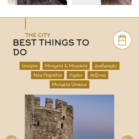
THE CITY
BEST THINGS TO
DO
Ιστορία
Μνημεία & Μουσεία
Διαδρομές
Νέα Παραλία
Λιμάνι
Ατζέντα
Μνημεία Unesco