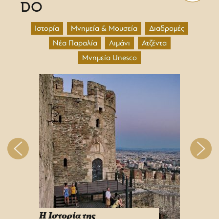
DO
Ιστορία
Μνημεία & Μουσεία
Διαδρομές
Νέα Παραλία
Λιμάνι
Ατζέντα
Μνημεία Unesco
H Iστορία της
Info 