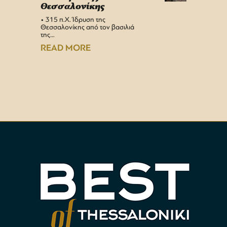
Θεσσαλονίκης
στη 
• 315 π.Χ. Ίδρυση της
Αεροδρ
Θεσσαλονίκης από τον βασιλιά
Υπερσύ
της…
αναβαθμ
Αεροδρ
READ MORE
READ