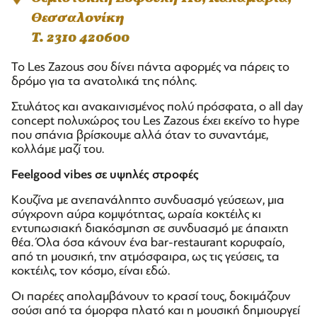
Θεσσαλονίκη
T. 2310 420600
Το Les Zazous σου δίνει πάντα αφορμές να πάρεις το
δρόμο για τα ανατολικά της πόλης.
Στυλάτος και ανακαινισμένος πολύ πρόσφατα, o all day
concept πολυχώρος του Les Zazous έχει εκείνο το hype
που σπάνια βρίσκουμε αλλά όταν το συναντάμε,
κολλάμε μαζί του.
Feelgood vibes σε υψηλές στροφές
Κουζίνα με ανεπανάληπτο συνδυασμό γεύσεων, μια
σύγχρονη αύρα κομψότητας, ωραία κοκτέιλς κι
εντυπωσιακή διακόσμηση σε συνδυασμό με άπαιχτη
θέα. Όλα όσα κάνουν ένα bar-restaurant κορυφαίο,
από τη μουσική, την ατμόσφαιρα, ως τις γεύσεις, τα
κοκτέιλς, τον κόσμο, είναι εδώ.
Οι παρέες απολαμβάνουν το κρασί τους, δοκιμάζουν
σούσι από τα όμορφα πλατό και η μουσική δημιουργεί