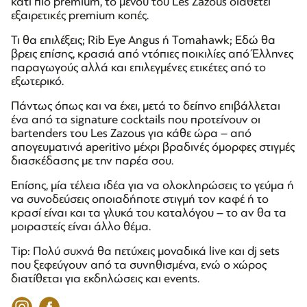
κάτι πιο premium, το μενού του Les Zazous διαθέτει
εξαιρετικές premium κοπές.
Τι θα επιλέξεις; Rib Eye Angus ή Tomahawk; Eδώ θα
βρεις επίσης, κρασιά από ντόπιες ποικιλίες από Έλληνες
παραγωγούς αλλά και επιλεγμένες ετικέτες από το
εξωτερικό.
Πάντως όπως και να έχει, μετά το δείπνο επιβάλλεται
ένα από τα signature cocktails που προτείνουν οι
bartenders του Les Zazous για κάθε ώρα – από
απογευματινά aperitivo μέχρι βραδινές όμορφες στιγμές
διασκέδασης με την παρέα σου.
Επίσης, μία τέλεια ιδέα για να ολοκληρώσεις το γεύμα ή
να συνοδεύσεις οποιαδήποτε στιγμή τον καφέ ή το
κρασί είναι και τα γλυκά του καταλόγου – το αν θα τα
μοιραστείς είναι άλλο θέμα.
Τip: Πολύ συχνά θα πετύχεις μοναδικά live και dj sets
που ξεφεύγουν από τα συνηθισμένα, ενώ ο χώρος
διατίθεται για εκδηλώσεις και events.