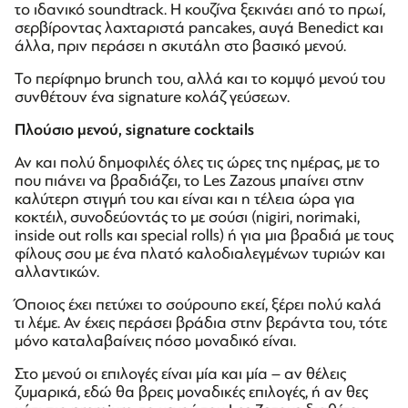
το ιδανικό soundtrack. Η κουζίνα ξεκινάει από το πρωί,
σερβίροντας λαχταριστά pancakes, αυγά Benedict και
άλλα, πριν περάσει η σκυτάλη στο βασικό μενού.
Το περίφημο brunch του, αλλά και το κομψό μενού του
συνθέτουν ένα signature κολάζ γεύσεων.
Πλούσιο μενού, signature cocktails
Αν και πολύ δημοφιλές όλες τις ώρες της ημέρας, με το
που πιάνει να βραδιάζει, το Les Zazous μπαίνει στην
καλύτερη στιγμή του και είναι και η τέλεια ώρα για
κοκτέιλ, συνοδεύοντάς το με σούσι (nigiri, norimaki,
inside out rolls και special rolls) ή για μια βραδιά με τους
φίλους σου με ένα πλατό καλοδιαλεγμένων τυριών και
αλλαντικών.
Όποιος έχει πετύχει το σούρουπο εκεί, ξέρει πολύ καλά
τι λέμε. Αν έχεις περάσει βράδια στην βεράντα του, τότε
μόνο καταλαβαίνεις πόσο μοναδικό είναι.
Στο μενού οι επιλογές είναι μία και μία – αν θέλεις
ζυμαρικά, εδώ θα βρεις μοναδικές επιλογές, ή αν θες