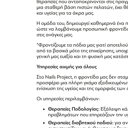
θεραπείες που ανταποκρίνονται στις πραγμ
μια σταθερή βάση πιστών πελατών, έχει θέ
και υγείας για τα άκρα μας.
Η ομάδα του, δημιουργεί καθημερινά ένα 
ώστε να λαμβάνουμε προσωπική φροντίδα
στις ανάγκες μας.
“Φροντίζουμε τα πόδια μας γιατί αποτελού
από τα βασικά μότο της επιχείρησης, υπογ
γενική μας ευεξία και τη φυσική μας κατάσ
Υπηρεσίες αιχμής για όλους
Στο Nails Project, η φροντίδα μας δεν στα
προσφέρει μια πλήρη γκάμα εξειδικευμένω
ενίσχυση της υγείας και της ομορφιάς των
Οι υπηρεσίες περιλαμβάνουν:
Θεραπείες Ποδολογίας:
Εξάλειψη κά
προβλημάτων που επηρεάζουν την υγ
Θεραπείες διαβητικού ποδιού:
για α