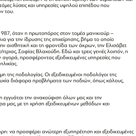
νοτόμες λύσεις και υπηρεσίες υψηλού επιπέδου που
ν του.
ο 1987, όταν η πρωτοπόρος στον τομέα μανικιούρ –
λια για την ίδρυσης της επιχείρησης, βήμα το οποίο
 την αισθητική και τη φροντίδα των άκρων, την Ελισάβετ
ήτριας, Σοφίας Βλαχούδη. Εδώ και τρεις γενιές λοιπόν, η
ην αγορά, προσφέροντας εξειδικευμένες υπηρεσίες που
ηλικίας.
μη της ποδολογίας. Οι εξειδικευμένοι ποδολόγοι της
ιτυχία διάφορα προβλήματα των ποδιών, όπως κάλους,
 εγγυάται την ανακούφιση όλων μας και την
μας, με τη χρήση εξειδικευμένων μεθόδων και
θαρη: να προσφέρει ανώτερη εξυπηρέτηση και εξειδικευμένες