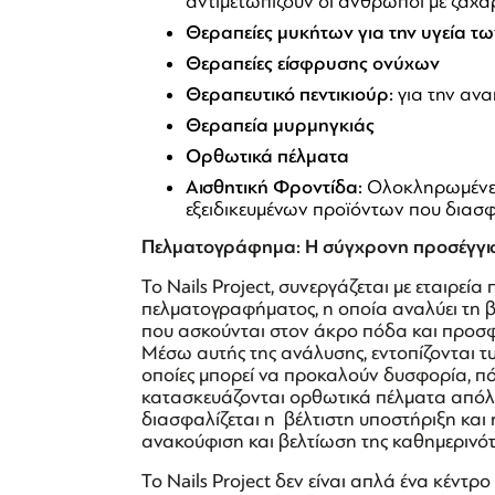
αντιμετωπίζουν οι άνθρωποι με ζαχ
Θεραπείες μυκήτων για την υγεία τ
Θεραπείες είσφρυσης ονύχων
Θεραπευτικό πεντικιούρ:
για την αν
Θεραπεία μυρμηγκιάς
Ορθωτικά πέλματα
Αισθητική Φροντίδα:
Ολοκληρωμένες 
εξειδικευμένων προϊόντων που διασφ
Πελματογράφημα: Η σύγχρονη προσέγγισ
Το Nails Project, συνεργάζεται με εταιρεί
πελματογραφήματος, η οποία αναλύει τη 
που ασκούνται στον άκρο πόδα και προσφέ
Μέσω αυτής της ανάλυσης, εντοπίζονται τυ
οποίες μπορεί να προκαλούν δυσφορία, πό
κατασκευάζονται ορθωτικά πέλματα απόλυ
διασφαλίζεται η βέλτιστη υποστήριξη και
ανακούφιση και βελτίωση της καθημερινότ
Το Nails Project δεν είναι απλά ένα κέντρ