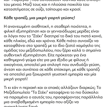
του μενού. Μαζί τους και η πλούσια ποικιλία του
καταστήματος σε ούζο, τσίπουρο και κρασί.
Κάθε τραπέζι, μια μικρή γιορτή γεύσης!
Η ανανεωμένη αισθητική, η σταθερή ποιότητα, η
φιλική εξυπηρέτηση και οι γενναιόδωρες μερίδες είναι
οι λόγοι που το “Στέκι” διατηρεί το δικό του πιστό κοινό,
κάθε ηλικίας, εδώ και χρόνια. Κάθε πιάτο συνεχίζει να
καταφθάνει στο τραπέζι με το ίδιο ζεστό χαμόγελο της
ομάδας του μεζεδοπωλείου, που ξέρει καλά τι σημαίνει
αυθεντική εξυπηρέτηση. Είτε πρόκειται για ένα
καθημερινό γεύμα είτε για μια έξοδο με φίλους ή
οικογένεια, αποτελεί μια επιλογή που συνδυάζει γεύση,
άνεση και συνέπεια σε κάθε επίσκεψη, με κάθε τραπέζι
να αποτελεί μια ξεχωριστή γευστική εμπειρία και μία
μικρή γιορτή!
Τι κι εάν η περιοχή και οι εποχές αλλάζουν διαρκώς; Το
Μεζεδοπωλείο “Το Στέκι” καταφέρνει το πιο δύσκολο:
να παραμένει ο εαυτός του, προσφέροντας παράλληλα
μια αναβαθμισμένη εμπειρία που αξίζει να
ανακαλύψετε ξανά.