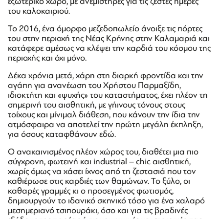
εξωτερικό χώρο, με ανεμιστήρες για τις ζεστές ημέρες
του καλοκαιριού.
Το 2016, ένα όμορφο μεζεδοπωλείο άνοιξε τις πόρτες
του στην περιοχή της Νέας Κρήνης στην Καλαμαριά και
κατάφερε αμέσως να κλέψει την καρδιά του κόσμου της
περιοχής και όχι μόνο.
Δέκα χρόνια μετά, χάρη στη διαρκή φροντίδα και την
αγάπη για ανανέωση του Χρήστου Παρμαξίδη,
ιδιοκτήτη και «ψυχής» του καταστήματος, έχει πλέον τη
σημερινή του αισθητική, με γήινους τόνους στους
τοίχους και μίνιμαλ διάθεση, που κάνουν την ίδια την
ατμόσφαιρα να αποτελεί την πρώτη μεγάλη έκπληξη,
για όσους καταφθάνουν εδώ.
Ο ανακαινισμένος πλέον χώρος του, διαθέτει μια πιο
σύγχρονη, φωτεινή και industrial – chic αισθητική,
χωρίς όμως να χάσει ίχνος από τη ζεστασιά που τον
καθιέρωσε στις καρδιές των θαμώνων. Το ξύλο, οι
καθαρές γραμμές κι ο προσεγμένος φωτισμός,
δημιουργούν το ιδανικό σκηνικό τόσο για ένα χαλαρό
μεσημεριανό τσιπουράκι, όσο και για τις βραδινές