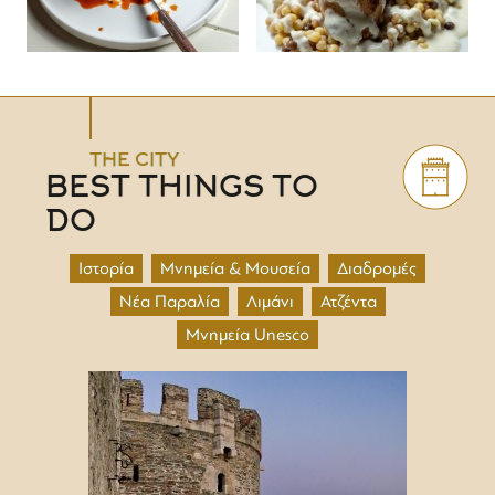
THE CITY
BEST THINGS TO
DO
Ιστορία
Μνημεία & Μουσεία
Διαδρομές
Νέα Παραλία
Λιμάνι
Ατζέντα
Μνημεία Unesco