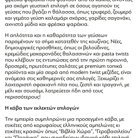
μια ακόμη γευστική επιλογή σε όσους αγαπούν τις
γεύσεις που βγάζει η θάλασσα, όπως τρυφερό, ζουμερό
και γεμάτο γεύση καλαμάρι σχάρας, γαρίδες σαγανάκι,
αχνιστά μύδια και φρέσκα ψαράκια.
Η απλότητα και η καθαρότητα των γεύσεων
παραμένουν το σήμα κατατεθέν της κουζίνας. Νέες,
δημιουργικές προσθήκες, όπως οι βελούδινες,
κρεμώδεις μακαρονάδες θαλασσινών και pasta twists
που κλέβουν τις εντυπώσεις από την πρώτη πιρουνιά,
δροσερές, πρωτότυπες σαλάτες με premium τοπικά
προϊόντα και μία σειρά από modern twist μεζέδες, είναι
ανάμεσα στις καθημερινές σας επιλογές. Ξεχωρίζει η
λαχταριστή σφακιανή πίτα που, ζεστή και τραγανή, με
μέλι και σουσάμι, λατρεύεται ήδη από τους
περισσότερους!
Η κάβα των εκλεκτών επιλογών
Την εμπειρία συμπληρώνει μια προσεγμένη κάβα, με
ετικέτες από κορυφαίους ελληνικούς αμπελώνες κι
ετικέτες κρασιών όπως “Βιβλία Χώρα”, “Γεροβασιλείου”
και “Παράγκα”, που συνοδεύουν ιδανικά κάθε επιλογή