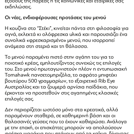
εξόδους της παρέας ή τις κοινωνικές και εταιρικές σας
εκδηλώσεις.
Οι νέες, ενδιαφέρουσες προτάσεις του μενού
Η κουζίνα στο “Στέκι”, κινείται πάντα στη φιλοσοφία για
αγνά, εκλεκτά κι ολόφρεσκα υλικά και παρουσιάζει ένα
συνολικά «φρεσκαρισμένο» μενού, που ισορροπεί
ανάμεσα στη στεριά και τη θάλασσα.
Το μενού παραμένει πιστό στην αγάπη του για το
ποιοτικό κρέας, εμπλουτίζοντας συνεχώς τις επιλογές
του. Στο μενού πρωταγωνιστούν πλέον η εντυπωσιακή
Tomahawk πανσετομπριζόλα, το αφράτο μπιφτέκι
βουτύρου 500 γραμμαρίων, το εξαιρετικό Rib Eye
Αυστραλίας και τα ζουμερά αρνίσια παϊδάκια, που
έρχονται να προστεθούν στις αγαπημένες κλασικές
επιλογές σας.
Δεν περιορίζεται ωστόσο μόνο στα κρεατικά, αλλά
παραμένουν σταθερά, σε καθημερινή βάση και οι
θαλασσινές γεύσεις που το έχουν καθιερώσει. Ανάλογα
με την εποχή, οι επισκέπτες μπορούν να απολαύσουν
φρέσκα ψαράκια που φτάνουν από τα καΐκια, δίνοντας