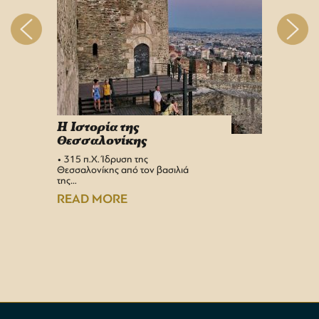
H Iστορία της
Info 
Θεσσαλονίκης
στη 
• 315 π.Χ. Ίδρυση της
Αεροδρ
Θεσσαλονίκης από τον βασιλιά
Υπερσύ
της…
αναβαθμ
Αεροδρ
READ MORE
READ