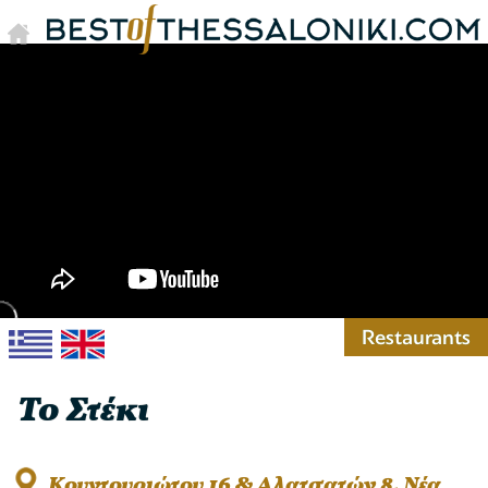
Restaurants
Το Στέκι
Κουντουριώτου 16 & Αλατσατών 8, Νέα